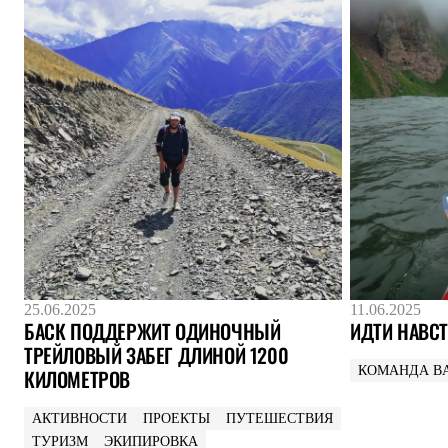
Брюки
Лёгкая одежда
Рубашки
Футболки
Толстовки
Брюки
Термобелье
Теплое термобелье
Среднее термобелье
Легкое термобелье
Флисовая одежда
Куртки
Брюки
Детская одежда
Утепленная пухом
Комбинезоны
Куртки
25.06.2025
11.06.2025
Брюки
БАСК ПОДДЕРЖИТ ОДИНОЧНЫЙ
ИДТИ НАВСТ
Утепленная синтетикой
ТРЕЙЛОВЫЙ ЗАБЕГ ДЛИНОЙ 1200
Комбинезоны
КОМАНДА B
КИЛОМЕТРОВ
Куртки
Брюки
Лёгкая одежда
АКТИВНОСТИ
ПРОЕКТЫ
ПУТЕШЕСТВИЯ
Футболки
ТУРИЗМ
ЭКИПИРОВКА