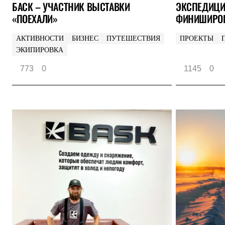
БАСК – УЧАСТНИК ВЫСТАВКИ
ЭКСПЕДИЦИ
Комбинированные
«ПОЕХАЛИ»
ФИНИШИРОВ
С синтетическим утеплителем
Аксессуары для спальников
Сумки и баулы
АКТИВНОСТИ
БИЗНЕС
ПУТЕШЕСТВИЯ
ПРОЕКТЫ
Баулы
ЭКИПИРОВКА
Кошельки
Сумки
773
0
1145
0
Гермомешки
Полезные аксессуары
Книги
Еда
Коврики
Обувь
Женская обувь
Сапоги
Ботинки
Мужская обувь
Ботинки
Кроссовки
Сапоги
Гамаши и бахилы
Гамаши
Бахилы