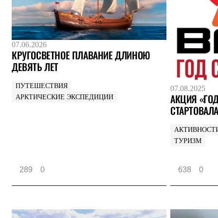
Жилеты
Термобелье
Теплое термобелье
Среднее термобелье
Легкое термобелье
07.06.2026
КРУГОСВЕТНОЕ ПЛАВАНИЕ ДЛИНОЮ
Лёгкая одежда
Футболки
ДЕВЯТЬ ЛЕТ
Рубашки
Толстовки
ПУТЕШЕСТВИЯ
07.08.2025
Брюки
АКЦИЯ «ГОД
АРКТИЧЕСКИЕ ЭКСПЕДИЦИИ
Шорты
СТАРТОВАЛ
Женская одежда
Утепленная пухом
Куртки
АКТИВНОСТ
Брюки
ТУРИЗМ
Жилеты
Утепленная синтетикой
Куртки
289
0
638
0
Брюки
Штормовая одежда
Куртки
Софтшелл одежда
Куртки