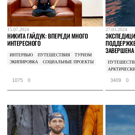
Тапочки и чуни
Тапочки
Чуни
Уход за обувью
Аксессуары
15.07.2024
27.03.2024
Головные уборы
НИКИТА ГАЙДУК: ВПЕРЕДИ МНОГО
ЭКСПЕДИЦИ
Шапки
ИНТЕРЕСНОГО
ПОДДЕРЖКЕ
Балаклавы и маски
Кепки и бейсболки
ЗАВЕРШЕНА
Повязки
ИНТЕРВЬЮ
ПУТЕШЕСТВИЯ
ТУРИЗМ
Шарфы
ЭКИПИРОВКА
СОЦИАЛЬНЫЕ ПРОЕКТЫ
ПУТЕШЕСТВ
Панамы
АРКТИЧЕСК
Перчатки и рукавицы
Перчатки
1075
0
3409
0
Рукавицы
Носки
Полезные аксессуары
Брелки
Ремни
Шевроны
Опушки
Термоковрики
Уход за одеждой
В Арктику