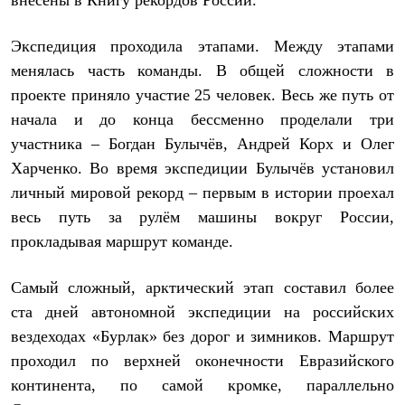
внесены в Книгу рекордов России.
Тапочки
Чуни
Уход за обувью
Экспедиция проходила этапами. Между этапами
Аксессуары
менялась часть команды. В общей сложности в
Головные уборы
Шапки
проекте приняло участие 25 человек. Весь же путь от
Балаклавы и маски
начала и до конца бессменно проделали три
Кепки и бейсболки
Повязки
участника – Богдан Булычёв, Андрей Корх и Олег
Шарфы
Харченко. Во время экспедиции Булычёв установил
Панамы
Перчатки и рукавицы
личный мировой рекорд – первым в истории проехал
Перчатки
весь путь за рулём машины вокруг России,
Рукавицы
прокладывая маршрут команде.
Носки
Полезные аксессуары
Брелки
Самый сложный, арктический этап составил более
Ремни
Шевроны
ста дней автономной экспедиции на российских
Опушки
вездеходах «Бурлак» без дорог и зимников. Маршрут
Термоковрики
проходил по верхней оконечности Евразийского
Уход за одеждой
В Арктику
континента, по самой кромке, параллельно
Коллекции