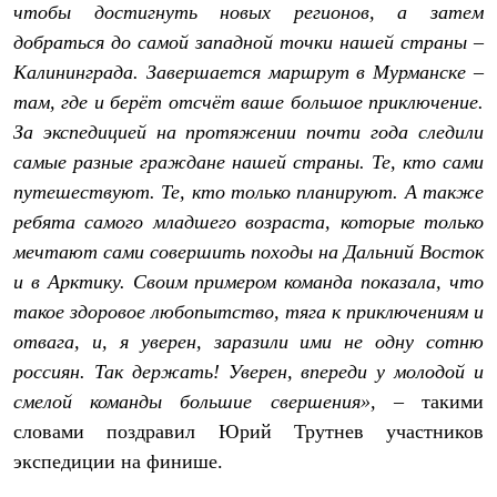
Брюки
чтобы достигнуть новых регионов, а затем
Софтшелл одежда
добраться до самой западной точки нашей страны –
Куртки
Флисовая одежда
Калининграда. Завершается маршрут в Мурманске –
Куртки
там, где и берёт отсчёт ваше большое приключение.
Брюки
За экспедицией на протяжении почти года следили
Жилеты
Комбинезоны
самые разные граждане нашей страны. Те, кто сами
Термобелье
путешествуют. Те, кто только планируют. А также
Комплект термобелья
Снаряжение
ребята самого младшего возраста, которые только
Палатки и тенты
мечтают сами совершить походы на Дальний Восток
Палатки
Тенты
и в Арктику. Своим примером команда показала, что
Аксессуары для палаток
такое здоровое любопытство, тяга к приключениям и
Рюкзаки
отвага, и, я уверен, заразили ими не одну сотню
Экспедиционные
Легкоходные
россиян. Так держать! Уверен, впереди у молодой и
Альпинистские
смелой команды большие свершения»,
– такими
Городские
Аксессуары для рюкзаков
словами поздравил Юрий Трутнев участников
Спальные мешки
экспедиции на финише.
Пуховые
Комбинированные