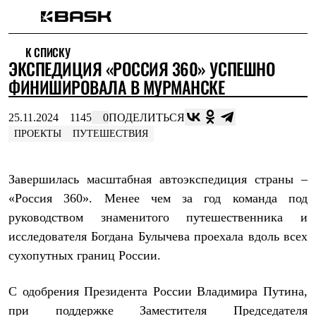
Каталог
К СПИСКУ
Интернет-магазин
ЭКСПЕДИЦИЯ «РОССИЯ 360» УСПЕШНО
Мужская одежда
Утепленная пухом
ФИНИШИРОВАЛА В МУРМАНСКЕ
Куртки
Брюки
25.11.2024
1145
0
ПОДЕЛИТЬСЯ
Жилеты
Комбинезоны
ПРОЕКТЫ
ПУТЕШЕСТВИЯ
Утепленная синтетикой
Куртки
Брюки
Завершилась масштабная автоэкспедиция страны –
Штормовая одежда
«Россия 360». Менее чем за год команда под
Куртки
Брюки
руководством знаменитого путешественника и
Софтшелл одежда
исследователя Богдана Булычева проехала вдоль всех
Куртки
Брюки
сухопутных границ России.
Флисовая одежда
Куртки
С одобрения Президента России Владимира Путина,
Брюки
Жилеты
при поддержке Заместителя Председателя