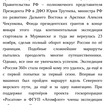
Термобелье
Правительства РФ – полномочного представителя
Теплое термобелье
Президента РФ в ДФО Юрия Трутнева, министра РФ
Среднее термобелье
Легкое термобелье
по развитию Дальнего Востока и Арктики Алексея
Лёгкая одежда
Чекункова, Фонда президентских грантов в конце
Футболки
Рубашки
января этого года континентальная экспедиция
Толстовки
стартовала в Мурманске и туда же вернулась 23
Брюки
Шорты
ноября, сделав полный оборот вокруг России по её
Женская одежда
границам. Подобные сложнейшие маршруты
Утепленная пухом
пытались преодолеть многие путешественники.
Куртки
Брюки
Однако, все они не увенчались успехом. Экспедиция
Жилеты
«Россия 360» стала первой кому это удалось, да ещё и
Утепленная синтетикой
Куртки
с первой попытки за первый сезон. Впервые на
Брюки
машинах был пройден маршрут вдоль Северного
Штормовая одежда
Куртки
морского пути, да ещё и за одну навигацию. При
Софтшелл одежда
поддержке партнёров проекта госкорпорации
Куртки
«Росатом» и ФГУП «Атомфлот» члены экспедиции
Брюки
Лёгкая одежда