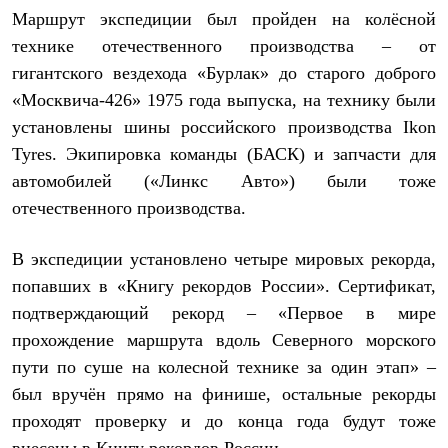
С синтетическим утеплителем
Маршрут экспедиции был пройден на колёсной
Аксессуары для спальников
технике отечественного производства – от
Сумки и баулы
Баулы
гигантского вездехода «Бурлак» до старого доброго
Кошельки
«Москвича-426» 1975 года выпуска, на технику были
Сумки
установлены шины российского производства Ikon
Гермомешки
Полезные аксессуары
Tyres. Экипировка команды (БАСК) и запчасти для
Книги
автомобилей («Линкс Авто») были тоже
Еда
Коврики
отечественного производства.
Обувь
Женская обувь
В экспедиции установлено четыре мировых рекорда,
Сапоги
Ботинки
попавших в «Книгу рекордов России». Сертификат,
Мужская обувь
подтверждающий рекорд – «Первое в мире
Ботинки
Кроссовки
прохождение маршрута вдоль Северного морского
Сапоги
пути по суше на колесной технике за один этап» –
Гамаши и бахилы
Гамаши
был вручён прямо на финише, остальные рекорды
Бахилы
проходят проверку и до конца года будут тоже
Тапочки и чуни