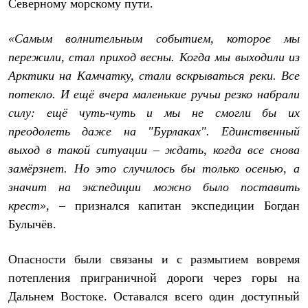
Северному морскому пути.
PEAK
ЗА ПОЛЯРНЫМ КРУГОМ
TREK
«Самым волнительным событием, которое мы
BASK kids
пережили, стал приход весны. Когда мы выходили из
CITY
BASK juno
Арктики на Камчатку, стали вскрываться реки. Все
ИДЁМ В ПОХОД
потекло. И ещё вчера маленькие ручьи резко набрали
Дневник капитана
Каталог дилеров
силу: ещё чуть-чуть и мы не смогли бы их
Компания
преодолеть даже на "Бурлаках". Единственный
Баск сегодня
выход в такой ситуации
–
ждать, когда все снова
История
Отцы основатели
замёрзнет. Но это случилось бы только осенью, а
Производство
значит на экспедиции можно было поставить
Баск в вашем городе
Контроль качества
крест»
, – признался капитан экспедиции Богдан
Технологии
Булычёв.
Команда Баск
Сотрудничество
Дилерам
Опасности были связаны и с размытием вовремя
Стать дилером
потепления приграничной дороги через горы на
Корпоративным клиентам
Услуги
Дальнем Востоке. Оставался всего один доступный
Медиа