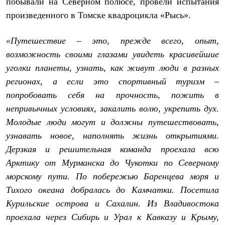
побывали на Северном полюсе, провели испытания
Рубашки
произведенного в Томске квадроцикла «Рысь».
Футболки
Толстовки
Брюки
«Путешествие – это, прежде всего, опыт,
Термобелье
возможность своими глазами увидеть красивейшие
Теплое термобелье
Среднее термобелье
уголки планеты, узнать, как живут люди в разных
Легкое термобелье
регионах, а если это спортивный туризм –
Флисовая одежда
Куртки
попробовать себя на прочность, пожить в
Брюки
непривычных условиях, закалить волю, укрепить дух.
Детская одежда
Молодые люди могут и должны путешествовать,
Утепленная пухом
Комбинезоны
узнавать новое, наполнять жизнь открытиями.
Куртки
Дерзкая и решительная команда проехала всю
Брюки
Утепленная синтетикой
Арктику от Мурманска до Чукотки по Северному
Комбинезоны
морскому пути. По побережью Баренцева моря и
Куртки
Брюки
Тихого океана добралась до Камчатки. Посетила
Лёгкая одежда
Курильские острова и Сахалин. Из Владивостока
Футболки
проехала через Сибирь и Урал к Кавказу и Крыму,
Толстовки