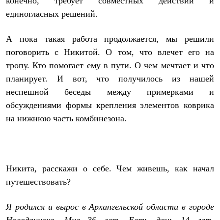
конечно, требует совместных действий и
Тапочки
Чуни
единогласных решений.
Уход за обувью
Аксессуары
Головные уборы
А пока такая работа продолжается, мы решили
Шапки
поговорить с Никитой. О том, что влечет его на
Балаклавы и маски
тропу. Кто помогает ему в пути. О чем мечтает и что
Кепки и бейсболки
Повязки
планирует. И вот, что получилось из нашей
Шарфы
неспешной беседы между примерками и
Панамы
Перчатки и рукавицы
обсуждениями формы крепления элементов коврика
Перчатки
на нижнюю часть комбинезона.
Рукавицы
Носки
Полезные аксессуары
Брелки
Ремни
Никита, расскажи о себе. Чем живешь, как начал
Шевроны
Опушки
путешествовать?
Термоковрики
Уход за одеждой
В Арктику
Я родился и вырос в Архангельской области в городе
Коллекции