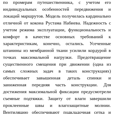
Брюки
по промерам путешественника, с учетом его
Софтшелл одежда
индивидуальных особенностей передвижения и
Куртки
Флисовая одежда
локаций маршрутов. Модель получилась кардинально
Куртки
отличной от кокона Рустама Набиева. Надежность с
Брюки
учетом режима эксплуатации, функциональность и
Жилеты
Комбинезоны
комфорт в качестве основных требований к
Термобелье
характеристикам, конечно, остались. Усеченные
Комплект термобелья
Снаряжение
штанины из мембранной ткани усилили кордурой в
Палатки и тенты
точках максимальной нагрузки. Предотвращение
Палатки
существенного смещения при движении (одна из
Тенты
Аксессуары для палаток
самых сложных задач в таких конструкциях)
Рюкзаки
обеспечивает завышенная деталь спинки и
Экспедиционные
Легкоходные
заниженная передняя часть конструкции. Для
Альпинистские
достижения максимальной фиксации предусмотрели
Городские
Аксессуары для рюкзаков
съемные подтяжки. Защиту от влаги завершили
Спальные мешки
проклеенные швы и влагозащитные молнии.
Пуховые
Вентиляцию обеспечивают подкладочная сетка и
Комбинированные