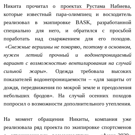
Термобелье
Никита прочитал о
проектах Рустама Набиева
,
Теплое термобелье
Среднее термобелье
которые известный пара-олимпиец и восходитель
Легкое термобелье
реализовал в экипировке BASK, разработанной
Лёгкая одежда
специально для него, и обратился с просьбой
Футболки
Рубашки
поработать над снаряжением для его походов.
Толстовки
«Снежные вершины не покоряю, поэтому в основном,
Брюки
Шорты
нужен летний прочный и водонепроницаемый
Женская одежда
вариант с возможностью вентилирования на случай
Утепленная пухом
сильной жары
». Одежда требовала высоких
Куртки
Брюки
показателей водонепроницаемости – «для защиты от
Жилеты
дождя, передвижения по мокрой земле и преодоления
Утепленная синтетикой
Куртки
небольших бродов». На случай осенних походов
Брюки
попросил о возможности дополнительного утепления.
Штормовая одежда
Куртки
Софтшелл одежда
На момент обращения Никиты, компания уже
Куртки
реализовала ряд проекта по экипировке спортсменов
Брюки
Лёгкая одежда