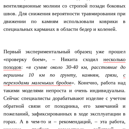
С синтетическим утеплителем
вентиляционные молнии со стропой позади боковых
Аксессуары для спальников
швов. Для снижения вероятности травмирования при
Сумки и баулы
Баулы
движении по камням использовали коврики в
Кошельки
специальных карманах в области бедер и коленей.
Сумки
Гермомешки
Полезные аксессуары
Книги
Первый экспериментальный образец уже прошел
Еда
Коврики
«проверку боем», – Никита сходил
несколько
Обувь
походов
:
«в сумме около 30-40 км, расстояние до
Женская обувь
вершины 10 км по грунту, камням, грязи,
с
Сапоги
Ботинки
переходами маленьких бродов
»
. Конечно, работа над
Мужская обувь
такими моделями непроста и очень индивидуальна.
Ботинки
Кроссовки
Сейчас специалисты дорабатывают изделие с учетом
Сапоги
обратной связи от походника, его замечаний и
Гамаши и бахилы
Гамаши
пожеланий, зафиксированных в ходе эксплуатации в
Бахилы
горах. А в чем-то и – рекомендаций, – эта работа,
Тапочки и чуни