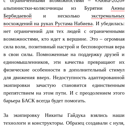
с ограниченными возможностями – «Аюна-2020»
Рубашки
альпинистки-колясочницы из Бурятии
Аюны
Футболки
Толстовки
Бербидаевой
и несколько
экстремальных
Брюки
восхождений на руках Рустама Набиева
. И убедилась:
Термобелье
нет ограничений для тех людей с ограниченными
Теплое термобелье
Среднее термобелье
возможностями, кто идет к вершине. Это – огромная
Легкое термобелье
сила воли, позитивный настрой и бесповоротная вера
Флисовая одежда
Куртки
в свои силы. Помноженные на поддержку друзей и
Брюки
единомышленников, эти качества превращают их
Детская одежда
физические особенности в дополнительный стимул
Утепленная пухом
Комбинезоны
для движения вверх. Недоступность адаптированной
Куртки
экипировки зачастую становится единственным
Брюки
Утепленная синтетикой
препятствием на этом пути. И с преодолением этого
Комбинезоны
барьера БАСК всегда будет помогать.
Куртки
Брюки
Лёгкая одежда
За экипировку Никиты Гайдука взялись наши
Футболки
технологи и конструкторы. Образец создавали с нуля,
Толстовки