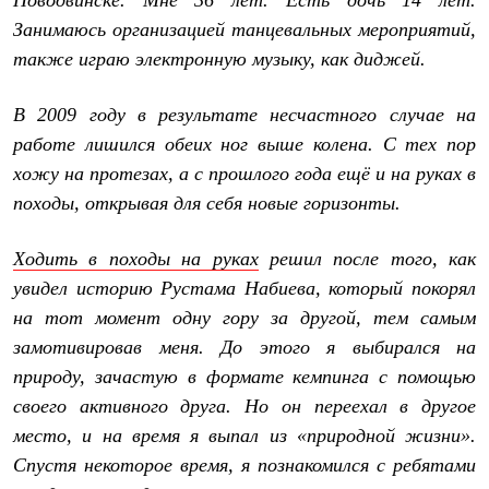
Новодвинске. Мне 36 лет. Есть дочь 14 лет.
PEAK
Занимаюсь организацией танцевальных мероприятий,
ЗА ПОЛЯРНЫМ КРУГОМ
TREK
также играю электронную музыку, как диджей.
BASK kids
CITY
В 2009 году в результате несчастного случае на
BASK juno
ИДЁМ В ПОХОД
работе лишился обеих ног выше колена. С тех пор
Дневник капитана
хожу на протезах, а с прошлого года ещё и на руках в
Каталог дилеров
Компания
походы, открывая для себя новые горизонты.
Баск сегодня
История
Ходить в походы на руках
решил после того, как
Отцы основатели
Производство
увидел историю Рустама Набиева, который покорял
Баск в вашем городе
на тот момент одну гору за другой, тем самым
Контроль качества
Технологии
замотивировав меня. До этого я выбирался на
Команда Баск
природу, зачастую в формате кемпинга с помощью
Сотрудничество
Дилерам
своего активного друга. Но он переехал в другое
Стать дилером
место, и на время я выпал из «природной жизни».
Корпоративным клиентам
Спустя некоторое время, я познакомился с ребятами
Услуги
Медиа