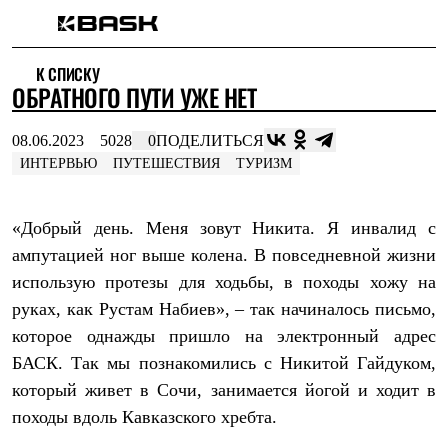
Каталог
К СПИСКУ
Интернет-магазин
ОБРАТНОГО ПУТИ УЖЕ НЕТ
Мужская одежда
Утепленная пухом
Куртки
08.06.2023
5028
0
ПОДЕЛИТЬСЯ
Брюки
ИНТЕРВЬЮ
ПУТЕШЕСТВИЯ
ТУРИЗМ
Жилеты
Комбинезоны
Утепленная синтетикой
«Добрый день. Меня зовут Никита. Я инвалид с
Куртки
Брюки
ампутацией ног выше колена. В повседневной жизни
Штормовая одежда
использую протезы для ходьбы, в походы хожу на
Куртки
Брюки
руках, как Рустам Набиев», – так начиналось письмо,
Софтшелл одежда
которое однажды пришло на электронный адрес
Куртки
Брюки
БАСК. Так мы познакомились с Никитой Гайдуком,
Флисовая одежда
который живет в Сочи, занимается йогой и ходит в
Куртки
походы вдоль Кавказского хребта.
Брюки
Жилеты