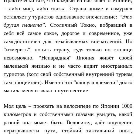
Практически всё, что каждый из нас знает о Японии,
Рубашки
– либо миф, либо сказка. Страна аниме и самураев
Футболки
Толстовки
оставляет у туристов однозначное впечатление:
“Это
Брюки
другая планета”
. Столичный Токио, вобравший в
Термобелье
себя всё самое яркое, дорогое и современное, уже
Теплое термобелье
Среднее термобелье
самодостаточен для незабываемых впечатлений. Но
Легкое термобелье
“измерить”, понять страну, судя только по столице
Флисовая одежда
Куртки
невозможно. “Непарадная” Япония живёт своей
Брюки
маленькой жизнью и не часто видит иностранных
Детская одежда
туристов (хотя свой собственный внутренний туризм
Утепленная пухом
Комбинезоны
там процветает). Именно эта “капсула времени” долго
Куртки
манила меня и звала в путешествие.
Брюки
Утепленная синтетикой
Комбинезоны
Моя цель – проехать на велосипеде по Японии 1000
Куртки
километров и собственными глазами увидеть, какой
Брюки
Лёгкая одежда
разной она может быть. Велосипед даёт ощущение
Футболки
неразрывности пути, стойкий тактильный опыт,
Толстовки