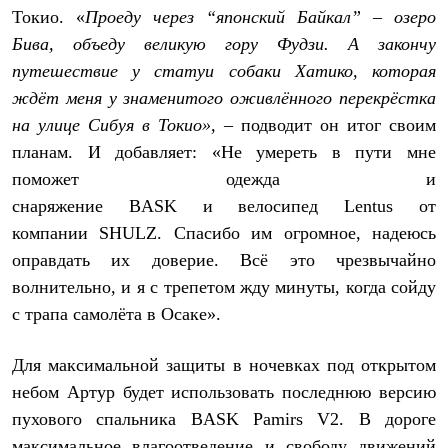
С синтетическим утеплителем
Токио. «
Проеду через “японский Байкал” – озеро
Аксессуары для спальников
Бива, объеду великую гору Фудзи. А закончу
Сумки и баулы
Баулы
путешествие у статуи собаки Хатико, которая
Кошельки
ждёт меня у знаменитого оживлённого перекрёстка
Сумки
на улице Сибуя в Токио», –
подводит он итог своим
Гермомешки
Полезные аксессуары
планам. И добавляет: «Не умереть в пути мне
Книги
поможет одежда и
Еда
Коврики
снаряжение
BASK
и
велосипед
Lentus
от
Обувь
компании
SHULZ
.
Спасибо им огромное, надеюсь
Женская обувь
оправдать их доверие. Всё это чрезвычайно
Сапоги
Ботинки
волнительно, и я с трепетом жду минуты, когда сойду
Мужская обувь
с трапа самолёта в Осаке».
Ботинки
Кроссовки
Сапоги
Для максимальной защиты в ночевках под открытом
Гамаши и бахилы
небом Артур будет использовать последнюю версию
Гамаши
Бахилы
пухового спальника
BASK
Pamirs V2. В дороге
Тапочки и чуни
максимальное влагоотведение и свободу движений