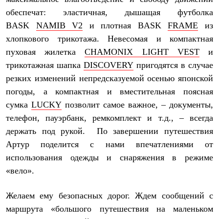
Тапочки
Чуни
обеспечат: эластичная, дышащая футболка
Уход за обувью
BASK
NAMIB V2
и плотная BASK
FRAME
из
Аксессуары
Головные уборы
хлопкового трикотажа. Невесомая и компактная
Шапки
пуховая жилетка
CHAMONIX LIGHT VEST
и
Балаклавы и маски
трикотажная шапка
DISCOVERY
пригодятся в случае
Кепки и бейсболки
Повязки
резких изменений непредсказуемой осенью японской
Шарфы
погоды, а компактная и вместительная поясная
Панамы
Перчатки и рукавицы
сумка
LUCKY
позволит самое важное, – документы,
Перчатки
телефон, пауэрбанк, ремкомплект и т.д., – всегда
Рукавицы
держать под рукой. По завершении путешествия
Носки
Полезные аксессуары
Артур поделится с нами впечатлениями от
Брелки
использования одежды и снаряжения в режиме
Ремни
Шевроны
«вело».
Опушки
Термоковрики
Желаем ему безопасных дорог. Ждем сообщений с
Уход за одеждой
В Арктику
маршрута «большого путешествия на маленьком
Коллекции