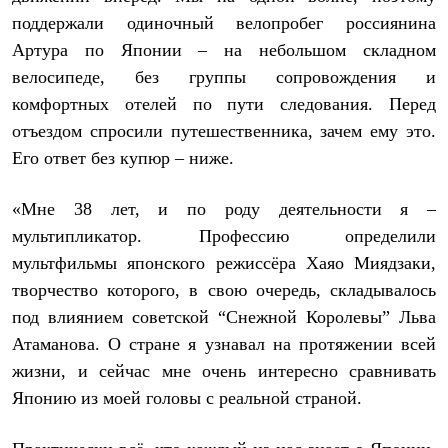
Термобелье
поддержали одиночный велопробег россиянина
Теплое термобелье
Среднее термобелье
Артура по Японии – на небольшом складном
Легкое термобелье
велосипеде, без группы сопровождения и
Лёгкая одежда
Футболки
комфортных отелей по пути следования. Перед
Рубашки
отъездом спросили путешественника, зачем ему это.
Толстовки
Его ответ без купюр – ниже.
Брюки
Шорты
Женская одежда
«Мне 38 лет, и по роду деятельности я –
Утепленная пухом
мультипликатор. Профессию определили
Куртки
Брюки
мультфильмы японского режиссёра Хаяо Миядзаки,
Жилеты
творчество которого, в свою очередь, складывалось
Утепленная синтетикой
Куртки
под влиянием советской “Снежной Королевы” Льва
Брюки
Атаманова. О стране я узнавал на протяжении всей
Штормовая одежда
Куртки
жизни, и сейчас мне очень интересно сравнивать
Софтшелл одежда
Японию из моей головы с реальной страной.
Куртки
Брюки
Лёгкая одежда