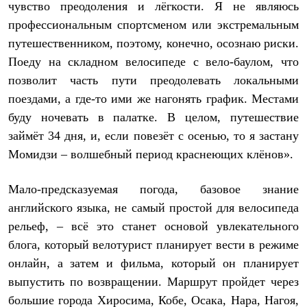
Брюки
чувство преодоления и лёгкости. Я не являюсь
Софтшелл одежда
профессиональным спортсменом или экстремальным
Куртки
Флисовая одежда
путешественником, поэтому, конечно, осознаю риски.
Куртки
Поеду на складном велосипеде с вело-баулом, что
Брюки
позволит часть пути преодолевать локальными
Жилеты
Комбинезоны
поездами, а где-то ими же нагонять график. Местами
Термобелье
буду ночевать в палатке. В целом, путешествие
Комплект термобелья
Снаряжение
займёт 34 дня, и, если повезёт с осенью, то я застану
Палатки и тенты
Момидзи – волшебный период краснеющих клёнов».
Палатки
Тенты
Аксессуары для палаток
Мало-предсказуемая погода, базовое знание
Рюкзаки
английского языка, не самый простой для велосипеда
Экспедиционные
Легкоходные
рельеф, – всё это станет основой увлекательного
Альпинистские
блога, который велотурист планирует вести в режиме
Городские
онлайн, а затем и фильма, который он планирует
Аксессуары для рюкзаков
Спальные мешки
выпустить по возвращении. Маршрут пройдет через
Пуховые
большие города Хиросима, Кобе, Осака, Нара, Нагоя,
Комбинированные