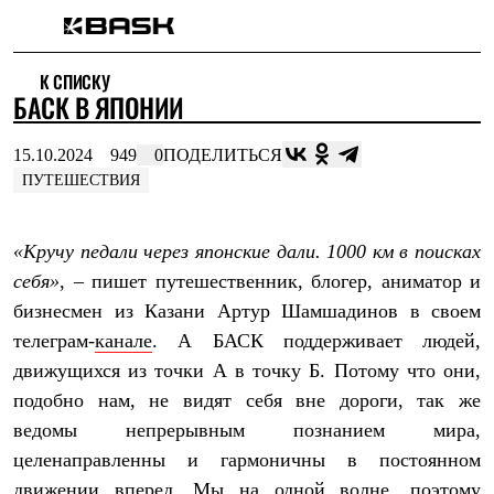
Каталог
К СПИСКУ
Интернет-магазин
БАСК В ЯПОНИИ
Мужская одежда
Утепленная пухом
Куртки
15.10.2024
949
0
ПОДЕЛИТЬСЯ
Брюки
ПУТЕШЕСТВИЯ
Жилеты
Комбинезоны
Утепленная синтетикой
«Кручу педали через японские дали. 1000 км в поисках
Куртки
Брюки
себя»
, – пишет путешественник, блогер, аниматор и
Штормовая одежда
бизнесмен из Казани Артур Шамшадинов в своем
Куртки
Брюки
телеграм-
канале
. А БАСК поддерживает людей,
Софтшелл одежда
движущихся из точки А в точку Б. Потому что они,
Куртки
Брюки
подобно нам, не видят себя вне дороги, так же
Флисовая одежда
ведомы непрерывным познанием мира,
Куртки
целенаправленны и гармоничны в постоянном
Брюки
Жилеты
движении вперед. Мы на одной волне, поэтому