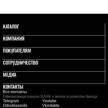
Тапочки
Чуни
Уход за обувью
Аксессуары
Головные уборы
Шапки
КАТАЛОГ
Балаклавы и маски
Кепки и бейсболки
КОМПАНИЯ
Повязки
Шарфы
Панамы
ПОКУПАТЕЛЯМ
Перчатки и рукавицы
Перчатки
Рукавицы
СОТРУДНИЧЕСТВО
Носки
Полезные аксессуары
МЕДИА
Брелки
Ремни
Шевроны
КОНТАКТЫ
Опушки
Все контакты
Термоковрики
Официальные каналы BASK о жизни и развитии бренда
Уход за одеждой
Telegram
Youtube
В Арктику
Odnoklassniki
Vkontakte
Коллекции