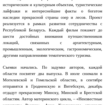
Термобелье
историческим и культурным объектам, туристические
Теплое термобелье
Среднее термобелье
лайфхаки и интереснейшие факты о богатом
Легкое термобелье
наследии прекрасной страны озер и лесов. Проект
Лёгкая одежда
реализуется в рамках развития сотрудничества с
Футболки
Рубашки
Республикой Беларусь. Каждый фильм покажет до
Толстовки
шести достойных внимания путешественников
Брюки
Шорты
локаций, связанных с архитектурным,
Женская одежда
промышленным, экологическим, гастрономическим,
Утепленная пухом
другими направлениями тематического туризма.
Куртки
Брюки
Жилеты
Съемки начались. По задумке авторов, каждой
Утепленная синтетикой
Куртки
области посвятят два выпуска. В июле снимали в
Брюки
Могилевской и Гомельской областях, в сентябре
Штормовая одежда
отправятся в Гродненскую и Витебскую, декабрь
Куртки
Софтшелл одежда
отдадут прекрасному Минску, Минской и Брестской
Куртки
областям. Автор материнского цикла, – «Неизвестные
Брюки
Лёгкая одежда