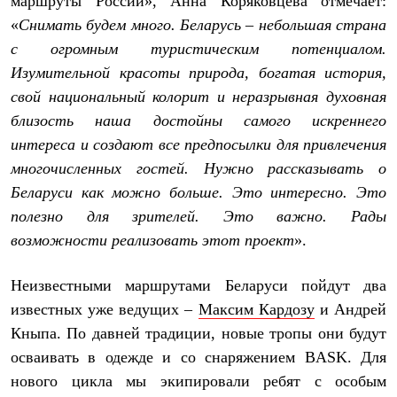
маршруты России», Анна Коряковцева отмечает:
Рубашки
«
Снимать будем много. Беларусь – небольшая страна
Футболки
Толстовки
с огромным туристическим потенциалом.
Брюки
Изумительной красоты природа, богатая история,
Термобелье
свой национальный колорит и неразрывная духовная
Теплое термобелье
Среднее термобелье
близость наша достойны самого искреннего
Легкое термобелье
интереса и создают все предпосылки для привлечения
Флисовая одежда
Куртки
многочисленных гостей. Нужно рассказывать о
Брюки
Беларуси как можно больше. Это интересно. Это
Детская одежда
полезно для зрителей. Это важно. Рады
Утепленная пухом
Комбинезоны
возможности реализовать этот проект
».
Куртки
Брюки
Утепленная синтетикой
Неизвестными маршрутами Беларуси пойдут два
Комбинезоны
известных уже ведущих –
Максим Кардозу
и Андрей
Куртки
Кныпа. По давней традиции, новые тропы они будут
Брюки
Лёгкая одежда
осваивать в одежде и со снаряжением BASK. Для
Футболки
нового цикла мы экипировали ребят с особым
Толстовки