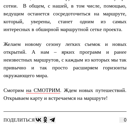
С синтетическим утеплителем
сотни. В общем, с нашей, в том числе, помощью,
Аксессуары для спальников
ведущим останется сосредоточиться на маршруте,
Сумки и баулы
Баулы
который, уверены, станет одним из самых
Кошельки
интересных в обширной маршрутной сетке проекта.
Сумки
Гермомешки
Полезные аксессуары
Желаем новому сезону легких съемок и новых
Книги
открытий. А нам – ярких программ и ранее
Еда
Коврики
неизвестных маршрутов, с каждым из которых мы так
Обувь
привычно и так просто расширяем горизонты
Женская обувь
окружающего мира.
Сапоги
Ботинки
Мужская обувь
Смотрим
на СМОТРИМ
. Ждем новых путешествий.
Ботинки
Кроссовки
Открываем карту и встречаемся на маршруте!
Сапоги
Гамаши и бахилы
Гамаши
Бахилы
ПОДЕЛИТЬСЯ
0
Тапочки и чуни