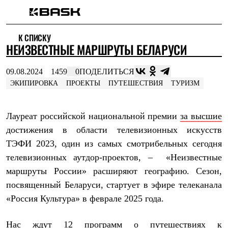
Каталог
К СПИСКУ
Интернет-магазин
НЕИЗВЕСТНЫЕ МАРШРУТЫ БЕЛАРУСИ
Мужская одежда
Утепленная пухом
Куртки
09.08.2024
1459
0
ПОДЕЛИТЬСЯ
Брюки
ЭКИПИРОВКА
ПРОЕКТЫ
ПУТЕШЕСТВИЯ
ТУРИЗМ
Жилеты
Комбинезоны
Утепленная синтетикой
Лауреат российской национальной премии
за высшие
Куртки
Брюки
достижения в области телевизионных искусств
Штормовая одежда
ТЭФИ 2023, один из самых смотрибельных сегодня
Куртки
Брюки
телевизионных аутдор-проектов, – «Неизвестные
Софтшелл одежда
маршруты России» расширяют географию. Сезон,
Куртки
Брюки
посвященный Беларуси, стартует в эфире телеканала
Флисовая одежда
«Россия Культура» в феврале 2025 года.
Куртки
Брюки
Жилеты
Нас ждут 12 программ о путешествиях к