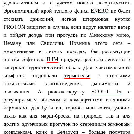
Брюки
удовольствием и с учетом нового ассортимента.
Софтшелл одежда
Эргономичный крой теплого флиса
ENERO
не будет
Куртки
Флисовая одежда
стеснять движений, легкая штормовая куртка
Куртки
PROTON защитит в случае, если вдруг налетит ветер
Брюки
и пойдет дождь при прогулке по Минскому морю,
Жилеты
Комбинезоны
Неману или Свислочи. Новинка этого лета –
Термобелье
незаменимые в летних походах, быстросохнущие
Комплект термобелья
Снаряжение
шорты софтшелл
ILIM
придадут ребятам легкости и
Палатки и тенты
завершат туристический образ. Для максимального
Палатки
комфорта подобрали
термобелье
с высокими
Тенты
Аксессуары для палаток
показателями влагоотведения, дышимости и
Рюкзаки
высыхания. А рюкзак-скрутку
SCOUT 15
с
Экспедиционные
Легкоходные
регулируемым объемом и комфортными внешними
Альпинистские
карманами для бутылки, термоса или зонта, удобно
Городские
Аксессуары для рюкзаков
взять как для марш-броска на природе, так и для
Спальные мешки
долгих вдумчивых прогулок по старинным замковым
Пуховые
комплексам, коих в Беларуси – больше полутора
Комбинированные