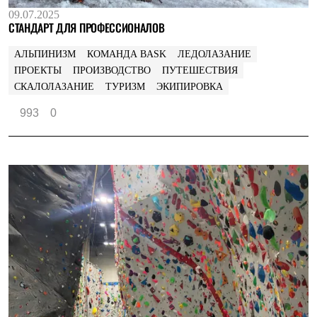
С синтетическим утеплителем
09.07.2025
Аксессуары для спальников
СТАНДАРТ ДЛЯ ПРОФЕССИОНАЛОВ
Сумки и баулы
Баулы
АЛЬПИНИЗМ
КОМАНДА BASK
ЛЕДОЛАЗАНИЕ
Кошельки
ПРОЕКТЫ
ПРОИЗВОДСТВО
ПУТЕШЕСТВИЯ
Сумки
СКАЛОЛАЗАНИЕ
ТУРИЗМ
ЭКИПИРОВКА
Гермомешки
Полезные аксессуары
993
0
Книги
Еда
Коврики
Обувь
Женская обувь
Сапоги
Ботинки
Мужская обувь
Ботинки
Кроссовки
Сапоги
Гамаши и бахилы
Гамаши
Бахилы
Тапочки и чуни