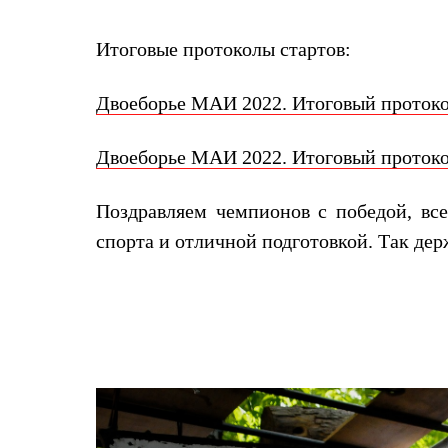
Толстовки
Брюки
Итоговые протоколы стартов:
Софтшелл одежда
Куртки
Флисовая одежда
Двоеборье МАИ 2022. Итоговый проток
Куртки
Брюки
Жилеты
Двоеборье МАИ 2022. Итоговый проток
Комбинезоны
Термобелье
Комплект термобелья
Поздравляем чемпионов с победой, вс
Снаряжение
Палатки и тенты
спорта и отличной подготовкой. Так дер
Палатки
Тенты
Аксессуары для палаток
Рюкзаки
Экспедиционные
Легкоходные
Альпинистские
Городские
Аксессуары для рюкзаков
Спальные мешки
Пуховые