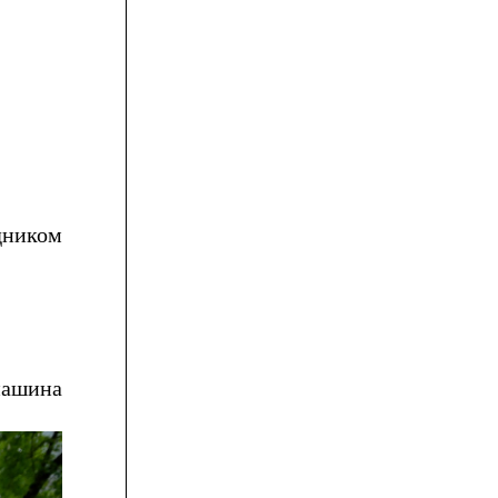
дником
нашина