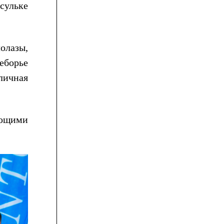
сульке
олазы,
еборье
личная
яющими