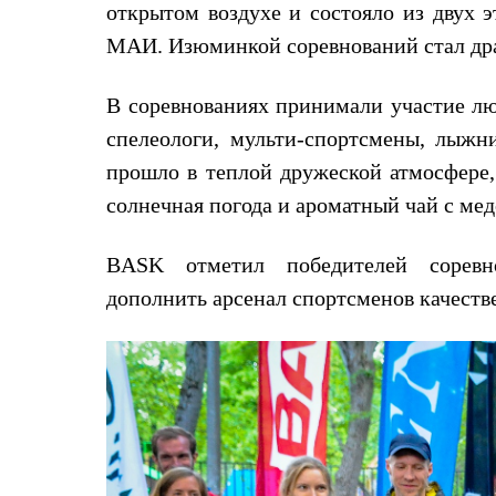
открытом воздухе и состояло из двух э
Жилеты
Термобелье
МАИ. Изюминкой соревнований стал дра
Теплое термобелье
Среднее термобелье
Легкое термобелье
В соревнованиях принимали участие лю
Лёгкая одежда
спелеологи, мульти-спортсмены, лыжн
Футболки
Рубашки
прошло в теплой дружеской атмосфере, 
Толстовки
солнечная погода и ароматный чай с мед
Брюки
Шорты
Женская одежда
BASK отметил победителей соревн
Утепленная пухом
Куртки
дополнить арсенал спортсменов качеств
Брюки
Жилеты
Утепленная синтетикой
Куртки
Брюки
Штормовая одежда
Куртки
Софтшелл одежда
Куртки