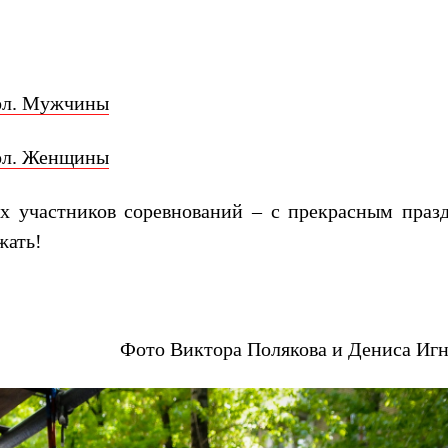
ол. Мужчины
ол. Женщины
ех участников соревнований – с прекрасным праз
жать!
Фото Виктора Полякова и
Дениса Иг