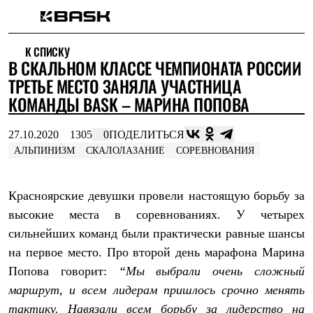
Каталог
К СПИСКУ
Интернет-магазин
В СКАЛЬНОМ КЛАССЕ ЧЕМПИОНАТА РОССИИ
Мужская одежда
Утепленная пухом
ТРЕТЬЕ МЕСТО ЗАНЯЛА УЧАСТНИЦА
Куртки
КОМАНДЫ BASK – МАРИНА ПОПОВА
Брюки
Жилеты
Комбинезоны
27.10.2020
1305
0
ПОДЕЛИТЬСЯ
Утепленная синтетикой
АЛЬПИНИЗМ
СКАЛОЛАЗАНИЕ
СОРЕВНОВАНИЯ
Куртки
Брюки
Штормовая одежда
Красноярские девушки провели настоящую борьбу за
Куртки
Брюки
высокие места в соревнованиях. У четырех
Софтшелл одежда
сильнейших команд были практически равные шансы
Куртки
на первое место. Про второй день марафона Марина
Брюки
Флисовая одежда
Попова говорит:
“Мы выбрали очень сложный
Куртки
маршрут, и всем лидерам пришлось срочно менять
Брюки
Жилеты
тактику. Навязали всем борьбу за лидерство на