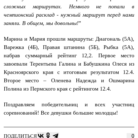
Термобелье
сложных маршрутах. Немного не попали в
Теплое термобелье
Среднее термобелье
чемпионский расклад - нужный маршрут перед нами
Легкое термобелье
заняли. В общем, мы довольны!
”
Лёгкая одежда
Футболки
Рубашки
Марина и Мария прошли маршруты: Диагональ (5А),
Толстовки
Варежка (4Б), Правая штанина (5Б), Рыбка (5А),
Брюки
Шорты
набрав суммарный рейтинг 12,2. Первое место
Женская одежда
завоевали Терентьева Галина и Бабушкина Олеся из
Утепленная пухом
Красноярского края с итоговым результатом 12.4.
Куртки
Брюки
Второе место – Оленева Надежда и Ошмарина
Жилеты
Полина из Пермского края с рейтингом 12.4.
Утепленная синтетикой
Куртки
Брюки
Поздравляем победительниц и всех участниц
Штормовая одежда
соревнований! Все девушки большие молодцы!
Куртки
Софтшелл одежда
Куртки
Брюки
ПОДЕЛИТЬСЯ
0
Лёгкая одежда