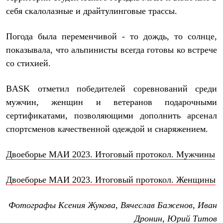
Термобелье
себя скалолазные и драйтулинговые трассы.
Теплое термобелье
Среднее термобелье
Легкое термобелье
Погода была переменчивой - то дождь, то солнце,
Лёгкая одежда
показывала, что альпинисты всегда готовы ко встрече
Футболки
Рубашки
со стихией.
Толстовки
Брюки
BASK отметил победителей соревнований среди
Шорты
Женская одежда
мужчин, женщин и ветеранов подарочными
Утепленная пухом
сертификатами, позволяющими дополнить арсенал
Куртки
Брюки
спортсменов качественной одеждой и снаряжением.
Жилеты
Утепленная синтетикой
Двоеборье МАИ 2023. Итоговый протокол. Мужчины
Куртки
Брюки
Штормовая одежда
Двоеборье МАИ 2023. Итоговый протокол. Женщины
Куртки
Софтшелл одежда
Куртки
Фотографы Ксения Жукова, Вячеслав Баженов, Иван
Брюки
Дронин, Юрий Титов
Лёгкая одежда