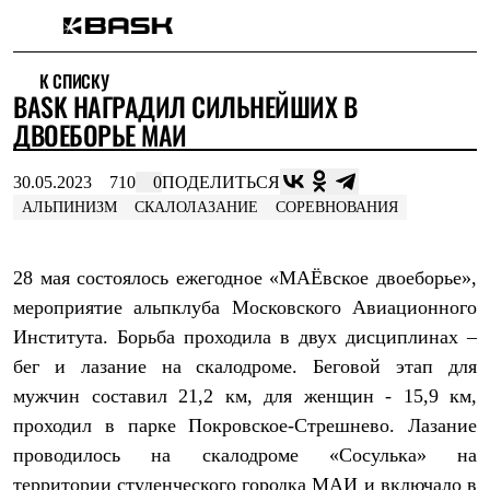
Каталог
К СПИСКУ
Интернет-магазин
BASK НАГРАДИЛ СИЛЬНЕЙШИХ В
Мужская одежда
Утепленная пухом
ДВОЕБОРЬЕ МАИ
Куртки
Брюки
30.05.2023
710
0
ПОДЕЛИТЬСЯ
Жилеты
Комбинезоны
АЛЬПИНИЗМ
СКАЛОЛАЗАНИЕ
СОРЕВНОВАНИЯ
Утепленная синтетикой
Куртки
Брюки
28 мая состоялось ежегодное «МАЁвское двоеборье»,
Штормовая одежда
мероприятие альпклуба Московского Авиационного
Куртки
Брюки
Института. Борьба проходила в двух дисциплинах –
Софтшелл одежда
бег и лазание на скалодроме. Беговой этап для
Куртки
Брюки
мужчин составил 21,2 км, для женщин - 15,9 км,
Флисовая одежда
проходил в парке Покровское-Стрешнево. Лазание
Куртки
проводилось на скалодроме «Сосулька» на
Брюки
Жилеты
территории студенческого городка МАИ и включало в