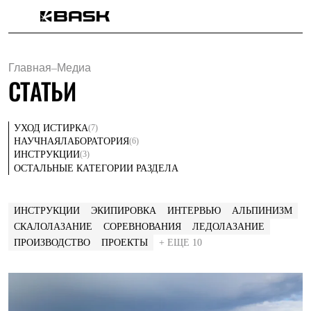
Каталог
Интернет-магазин
Мужская одежда
Главная
–
Медиа
Утепленная пухом
СТАТЬИ
Куртки
Брюки
Жилеты
(7)
УХОД И
СТИРКА
Комбинезоны
(6)
НАУЧНАЯ
ЛАБОРАТОРИЯ
Утепленная синтетикой
(3)
ИНСТРУКЦИИ
Куртки
ОСТАЛЬНЫЕ КАТЕГОРИИ РАЗДЕЛА
Брюки
Штормовая одежда
Куртки
Брюки
ИНСТРУКЦИИ
ЭКИПИРОВКА
ИНТЕРВЬЮ
АЛЬПИНИЗМ
Софтшелл одежда
СКАЛОЛАЗАНИЕ
СОРЕВНОВАНИЯ
ЛЕДОЛАЗАНИЕ
Куртки
ПРОИЗВОДСТВО
ПРОЕКТЫ
+ ЕЩЕ 10
Брюки
Флисовая одежда
Куртки
Брюки
Жилеты