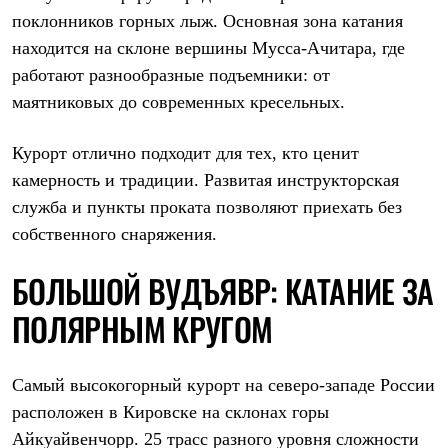
Тапочки
поклонников горных лыж. Основная зона катания
Чуни
Уход за обувью
находится на склоне вершины Мусса-Ачитара, где
Аксессуары
работают разнообразные подъемники: от
Головные уборы
Шапки
маятниковых до современных кресельных.
Балаклавы и маски
Кепки и бейсболки
Курорт отлично подходит для тех, кто ценит
Повязки
Шарфы
камерность и традиции. Развитая инструкторская
Панамы
служба и пункты проката позволяют приехать без
Перчатки и рукавицы
Перчатки
собственного снаряжения.
Рукавицы
Носки
БОЛЬШОЙ ВУДЪЯВР: КАТАНИЕ ЗА
Полезные аксессуары
Брелки
ПОЛЯРНЫМ КРУГОМ
Ремни
Шевроны
Опушки
Термоковрики
Самый высокогорный курорт на северо-западе России
Уход за одеждой
расположен в Кировске на склонах горы
В Арктику
Айкуайвенчорр. 25 трасс разного уровня сложности
Коллекции