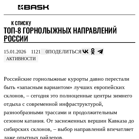
Каталог
К СПИСКУ
Интернет-магазин
ТОП-8 ГОРНОЛЫЖНЫХ НАПРАВЛЕНИЙ
Мужская одежда
Утепленная пухом
РОССИИ
Куртки
Брюки
15.01.2026
1121
0
ПОДЕЛИТЬСЯ
Жилеты
Комбинезоны
АКТИВНОСТИ
Утепленная синтетикой
Куртки
Брюки
Российские горнолыжные курорты давно перестали
Штормовая одежда
быть «запасным вариантом» лучших европейских
Куртки
Брюки
склонов, – сегодня это полноценные центры зимнего
Софтшелл одежда
отдыха с современной инфраструктурой,
Куртки
Брюки
разнообразными трассами и продолжительным
Флисовая одежда
сезоном катания. От заснеженных вершин Кавказа до
Куртки
сибирских склонов, – выбор направлений впечатляет
Брюки
Жилеты
даже опытных райдеров.