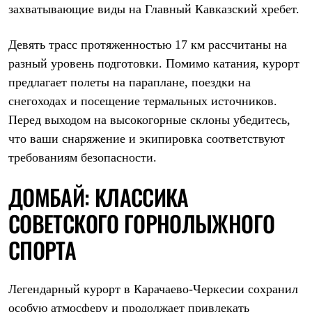
захватывающие виды на Главный Кавказский хребет.
С синтетическим утеплителем
Аксессуары для спальников
Сумки и баулы
Девять трасс протяженностью 17 км рассчитаны на
Баулы
Кошельки
разный уровень подготовки. Помимо катания, курорт
Сумки
предлагает полеты на параплане, поездки на
Гермомешки
снегоходах и посещение термальных источников.
Полезные аксессуары
Книги
Перед выходом на высокогорные склоны убедитесь,
Еда
что ваши снаряжение и экипировка соответствуют
Коврики
Обувь
требованиям безопасности.
Женская обувь
Сапоги
ДОМБАЙ: КЛАССИКА
Ботинки
Мужская обувь
СОВЕТСКОГО ГОРНОЛЫЖНОГО
Ботинки
Кроссовки
СПОРТА
Сапоги
Гамаши и бахилы
Гамаши
Бахилы
Легендарный курорт в Карачаево-Черкесии сохранил
Тапочки и чуни
особую атмосферу и продолжает привлекать