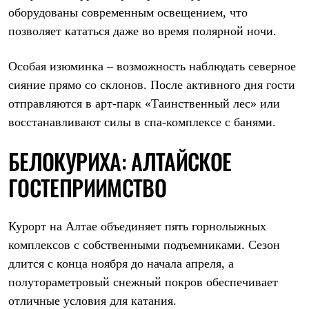
PEAK
оборудованы современным освещением, что
ЗА ПОЛЯРНЫМ КРУГОМ
позволяет кататься даже во время полярной ночи.
TREK
BASK kids
CITY
Особая изюминка – возможность наблюдать северное
BASK juno
сияние прямо со склонов. После активного дня гости
ИДЁМ В ПОХОД
Дневник капитана
отправляются в арт-парк «Таинственный лес» или
Каталог дилеров
восстанавливают силы в спа-комплексе с банями.
Компания
Баск сегодня
История
БЕЛОКУРИХА: АЛТАЙСКОЕ
Отцы основатели
Производство
ГОСТЕПРИИМСТВО
Баск в вашем городе
Контроль качества
Технологии
Курорт на Алтае объединяет пять горнолыжных
Команда Баск
Сотрудничество
комплексов с собственными подъемниками. Сезон
Дилерам
длится с конца ноября до начала апреля, а
Стать дилером
полутораметровый снежный покров обеспечивает
Корпоративным клиентам
Услуги
отличные условия для катания.
Медиа