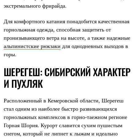
Рубашки
экстремального фрирайда.
Футболки
Толстовки
Для комфортного катания понадобится качественная
Брюки
Термобелье
горнолыжная одежда, способная защитить от
Теплое термобелье
пронизывающего ветра на высоте, а также надежные
Среднее термобелье
Легкое термобелье
альпинистские рюкзаки
для однодневных выходов в
Флисовая одежда
горы.
Куртки
Брюки
ШЕРЕГЕШ: СИБИРСКИЙ ХАРАКТЕР
Детская одежда
Утепленная пухом
И ПУХЛЯК
Комбинезоны
Куртки
Брюки
Утепленная синтетикой
Расположенный в Кемеровской области, Шерегеш
Комбинезоны
стал одним из наиболее быстро развивающихся
Куртки
Брюки
горнолыжных комплексов в горно-таежном регионе
Лёгкая одежда
Горная Шория. Курорт славится сухим пушистым
Футболки
Толстовки
снегом, который не липнет к лыжам и идеально