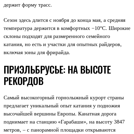
Брюки
держит форму трасс.
Софтшелл одежда
Куртки
Флисовая одежда
Сезон здесь длится с ноября до конца мая, а средняя
Куртки
температура держится в комфортных −10°С. Широкие
Брюки
Жилеты
склоны подходят для размеренного семейного
Комбинезоны
катания, но есть и участки для опытных райдеров,
Термобелье
включая зоны для фрирайда.
Комплект термобелья
Снаряжение
Палатки и тенты
ПРИЭЛЬБРУСЬЕ: НА ВЫСОТЕ
Палатки
Тенты
РЕКОРДОВ
Аксессуары для палаток
Рюкзаки
Экспедиционные
Самый высокогорный горнолыжный курорт страны
Легкоходные
Альпинистские
предлагает уникальный опыт катания у подножия
Городские
высочайшей вершины Европы. Канатная дорога
Аксессуары для рюкзаков
Спальные мешки
поднимает на станцию «Гарабаши», на высоту 3847
Пуховые
метров, – с панорамной площадки открываются
Комбинированные