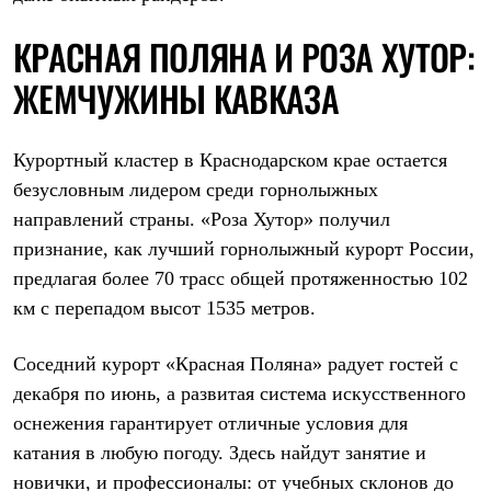
Термобелье
Теплое термобелье
КРАСНАЯ ПОЛЯНА И РОЗА ХУТОР:
Среднее термобелье
Легкое термобелье
ЖЕМЧУЖИНЫ КАВКАЗА
Лёгкая одежда
Футболки
Рубашки
Толстовки
Курортный кластер в Краснодарском крае остается
Брюки
безусловным лидером среди горнолыжных
Шорты
Женская одежда
направлений страны. «Роза Хутор» получил
Утепленная пухом
признание, как лучший горнолыжный курорт России,
Куртки
предлагая более 70 трасс общей протяженностью 102
Брюки
Жилеты
км с перепадом высот 1535 метров.
Утепленная синтетикой
Куртки
Брюки
Соседний курорт «Красная Поляна» радует гостей с
Штормовая одежда
декабря по июнь, а развитая система искусственного
Куртки
оснежения гарантирует отличные условия для
Софтшелл одежда
Куртки
катания в любую погоду. Здесь найдут занятие и
Брюки
новички, и профессионалы: от учебных склонов до
Лёгкая одежда