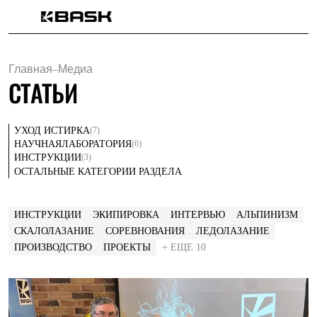
Каталог
Интернет-магазин
Мужская одежда
Главная
–
Медиа
Утепленная пухом
СТАТЬИ
Куртки
Брюки
Жилеты
(7)
УХОД И
СТИРКА
Комбинезоны
(6)
НАУЧНАЯ
ЛАБОРАТОРИЯ
Утепленная синтетикой
(3)
ИНСТРУКЦИИ
Куртки
ОСТАЛЬНЫЕ КАТЕГОРИИ РАЗДЕЛА
Брюки
Штормовая одежда
Куртки
Брюки
ИНСТРУКЦИИ
ЭКИПИРОВКА
ИНТЕРВЬЮ
АЛЬПИНИЗМ
Софтшелл одежда
СКАЛОЛАЗАНИЕ
СОРЕВНОВАНИЯ
ЛЕДОЛАЗАНИЕ
Куртки
ПРОИЗВОДСТВО
ПРОЕКТЫ
+ ЕЩЕ 10
Брюки
Флисовая одежда
Куртки
Брюки
Жилеты