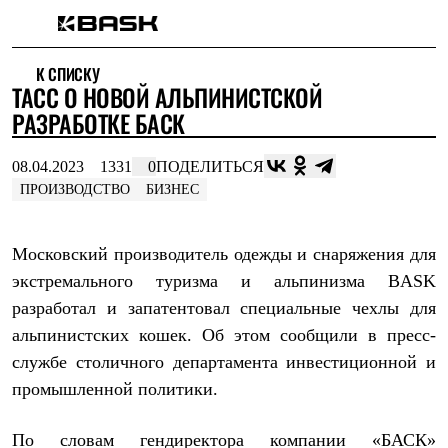
Каталог
К СПИСКУ
Интернет-магазин
ТАСС О НОВОЙ АЛЬПИНИСТСКОЙ
Мужская одежда
Утепленная пухом
РАЗРАБОТКЕ БАСК
Куртки
Брюки
08.04.2023
1331
0
ПОДЕЛИТЬСЯ
Жилеты
Комбинезоны
ПРОИЗВОДСТВО
БИЗНЕС
Утепленная синтетикой
Куртки
Брюки
Московский производитель одежды и снаряжения для
Штормовая одежда
экстремального туризма и альпинизма BASK
Куртки
Брюки
разработал и запатентовал специальные чехлы для
Софтшелл одежда
альпинистских кошек. Об этом сообщили в пресс-
Куртки
Брюки
службе столичного департамента инвестиционной и
Флисовая одежда
промышленной политики.
Куртки
Брюки
Жилеты
По словам гендиректора компании «БАСК»