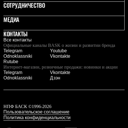
СОТРУДНИЧЕСТВО
Рубашки
Футболки
Толстовки
МЕДИА
Брюки
Термобелье
Теплое термобелье
КОНТАКТЫ
Среднее термобелье
Все контакты
Легкое термобелье
Официальные каналы BASK о жизни и развитии бренда
Флисовая одежда
Telegram
Youtube
Куртки
Odnoklassniki
Vkontakte
Брюки
Rutube
Детская одежда
Интернет-магазин, розничные продажи: новинки и акции
Утепленная пухом
Telegram
Vkontakte
Комбинезоны
Odnoklassniki
Дзэн
Куртки
Брюки
Утепленная синтетикой
Комбинезоны
Куртки
НПФ БАСК ©1996-2026
Брюки
Пользовательское соглашение
Лёгкая одежда
Политика конфиденциальности
Футболки
Толстовки