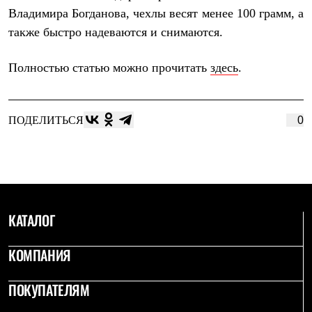
Термобелье
Владимира Богданова, чехлы весят менее 100 грамм, а
Теплое термобелье
также быстро надеваются и снимаются.
Среднее термобелье
Легкое термобелье
Лёгкая одежда
Полностью статью можно прочитать
здесь
.
Футболки
Рубашки
Толстовки
Брюки
ПОДЕЛИТЬСЯ
0
Шорты
Женская одежда
Утепленная пухом
Куртки
Брюки
Жилеты
Утепленная синтетикой
КАТАЛОГ
Куртки
Брюки
Штормовая одежда
КОМПАНИЯ
Куртки
Софтшелл одежда
Куртки
ПОКУПАТЕЛЯМ
Брюки
Лёгкая одежда