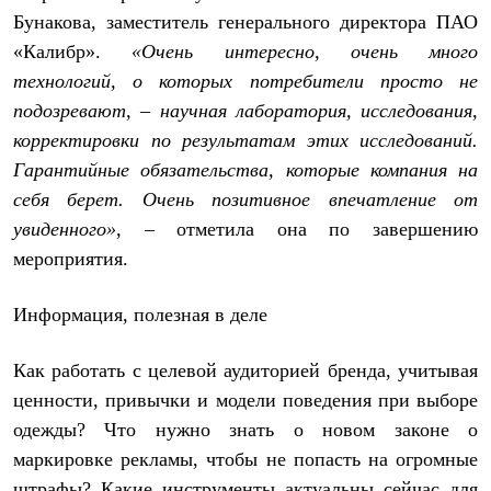
С синтетическим утеплителем
Бунакова, заместитель генерального директора ПАО
Аксессуары для спальников
«Калибр».
«Очень интересно, очень много
Сумки и баулы
Баулы
технологий, о которых потребители просто не
Кошельки
подозревают, – научная лаборатория, исследования,
Сумки
корректировки по результатам этих исследований.
Гермомешки
Полезные аксессуары
Гарантийные обязательства, которые компания на
Книги
себя берет. Очень позитивное впечатление от
Еда
Коврики
увиденного»
, – отметила она по завершению
Обувь
мероприятия.
Женская обувь
Сапоги
Ботинки
Информация, полезная в деле
Мужская обувь
Ботинки
Кроссовки
Как работать с целевой аудиторией бренда, учитывая
Сапоги
ценности, привычки и модели поведения при выборе
Гамаши и бахилы
одежды? Что нужно знать о новом законе о
Гамаши
Бахилы
маркировке рекламы, чтобы не попасть на огромные
Тапочки и чуни
штрафы? Какие инструменты актуальны сейчас для