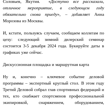
Соловьев, Якутия. «
Доступно все рассказали,
PEAK
ЗА ПОЛЯРНЫМ КРУГОМ
отличное мероприятие, в следующем году
TREK
обязательно снова приеду
», – добавляет Анна
BASK kids
Морозова из Москвы.
CITY
BASK juno
ИДЁМ В ПОХОД
И, кстати, пользуясь случаем, сообщаем коллегам по
Дневник капитана
Каталог дилеров
цеху: следующий зимний дилерский семинар
Компания
состоится 3-5 декабря 2024 года. Букируйте даты в
Баск сегодня
графиках уже сейчас.
История
Отцы основатели
Производство
Дискуссионная площадка и маршрутная карта
Баск в вашем городе
Контроль качества
Технологии
Ну и, конечно – ключевое событие деловой
Команда Баск
программы – экспертный круглый стол. В этом году
Сотрудничество
Дилерам
Третий Деловой собрал глав спортивных федераций и
Стать дилером
тех, кто снабжает спортсменов профессиональной
Корпоративным клиентам
экипировкой, снаряжением, оборудованием,
Услуги
Медиа