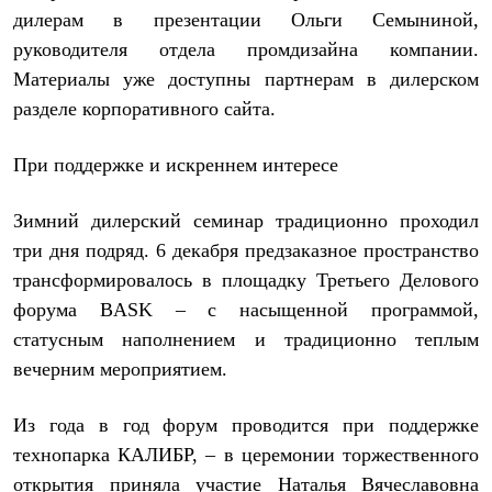
Брюки
дилерам в презентации Ольги Семыниной,
Софтшелл одежда
Куртки
руководителя отдела промдизайна компании.
Флисовая одежда
Материалы уже доступны партнерам в дилерском
Куртки
разделе корпоративного сайта.
Брюки
Жилеты
Комбинезоны
При поддержке и искреннем интересе
Термобелье
Комплект термобелья
Снаряжение
Зимний дилерский семинар традиционно проходил
Палатки и тенты
три дня подряд. 6 декабря предзаказное пространство
Палатки
Тенты
трансформировалось в площадку Третьего Делового
Аксессуары для палаток
форума BASK – с насыщенной программой,
Рюкзаки
статусным наполнением и традиционно теплым
Экспедиционные
Легкоходные
вечерним мероприятием.
Альпинистские
Городские
Аксессуары для рюкзаков
Из года в год форум проводится при поддержке
Спальные мешки
технопарка КАЛИБР, – в церемонии торжественного
Пуховые
открытия приняла участие Наталья Вячеславовна
Комбинированные