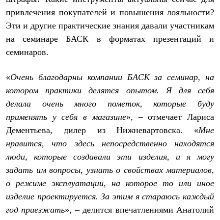
Тапочки
Чуни
привлечения покупателей и повышения лояльности?
Уход за обувью
Эти и другие практические знания давали участникам
Аксессуары
на семинаре БАСК в форматах презентаций и
Головные уборы
Шапки
семинаров.
Балаклавы и маски
Кепки и бейсболки
Повязки
«
Очень благодарны компании БАСК за семинар, на
Шарфы
котором практики делятся опытом. Я для себя
Панамы
делала очень много пометок, которые буду
Перчатки и рукавицы
Перчатки
применять у себя в магазине
», – отмечает Лариса
Рукавицы
Дементьева, дилер из Нижневартовска. «
Мне
Носки
Полезные аксессуары
нравится, что здесь непосредственно находятся
Брелки
люди, которые создавали эти изделия, и я могу
Ремни
Шевроны
задать им вопросы, узнать о свойствах материалов,
Опушки
о режиме эксплуатации, на которое то или иное
Термоковрики
изделие проектируется. За этим я стараюсь каждый
Уход за одеждой
В Арктику
год приезжать
», – делится впечатлениями Анатолий
Коллекции