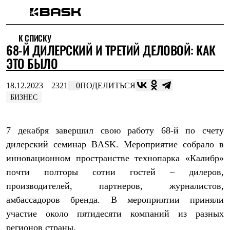
Каталог
К СПИСКУ
Интернет-магазин
68-Й ДИЛЕРСКИЙ И ТРЕТИЙ ДЕЛОВОЙ: КАК
Мужская одежда
Утепленная пухом
ЭТО БЫЛО
Куртки
Брюки
18.12.2023
2321
0
ПОДЕЛИТЬСЯ
Жилеты
Комбинезоны
БИЗНЕС
Утепленная синтетикой
Куртки
Брюки
7 декабря завершил свою работу 68-й по счету
Штормовая одежда
дилерский семинар BASK. Мероприятие собрало в
Куртки
Брюки
инновационном пространстве технопарка «Калибр»
Софтшелл одежда
почти полторы сотни гостей – дилеров,
Куртки
Брюки
производителей, партнеров, журналистов,
Флисовая одежда
амбассадоров бренда. В мероприятии приняли
Куртки
участие около пятидесяти компаний из разных
Брюки
Жилеты
регионов страны.