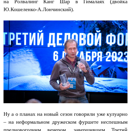
на Ролвалинг Канг Шар в Гималаях (двойка
Ю.Кошеленко-А.Лончинский).
Ну а о планах на новый сезон говорили уже кулуарно
– на неформальном дружеском фуршете неспешным
предновогодним вечером, завершившем Третий