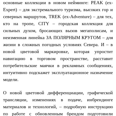
основные коллекции в новом нейминге: PEAK (ex-
Рубашки
Футболки
Expert) – для экстремального туризма, высоких гор и
Толстовки
северных маршрутов, TREK (ex-Adventure) – для тех,
Брюки
кто на тропе, CITY – городская коллекция для
Термобелье
Теплое термобелье
сильных духом, бросающих вызов мегаполисам, и
Среднее термобелье
неизменная линейка ЗА ПОЛЯРНЫМ КРУГОМ – для
Легкое термобелье
Флисовая одежда
жизни в сложных погодных условиях Севера. И – в
Куртки
новой цветовой маркировке, которая упростит
Брюки
навигацию в торговом пространстве, расставит
Детская одежда
Утепленная пухом
потребительские маячки в рекламных сообщениях,
Комбинезоны
интуитивно подскажет эксплуатационное назначение
Куртки
Брюки
модели.
Утепленная синтетикой
Комбинезоны
О новой цветовой дифференциации, графической
Куртки
Брюки
трансляции, изменениях в подаче, инбрендинге
Лёгкая одежда
материалов и технологий, – подробную инструкцию
Футболки
Толстовки
по работе с обновленным брендом подготовили