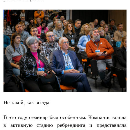
Термобелье
Теплое термобелье
Среднее термобелье
Легкое термобелье
Лёгкая одежда
Футболки
Рубашки
Толстовки
Брюки
Шорты
Женская одежда
Утепленная пухом
Куртки
Брюки
Жилеты
Утепленная синтетикой
Куртки
Брюки
Штормовая одежда
Не такой, как всегда
Куртки
Софтшелл одежда
В это году семинар был особенным. Компания вошла
Куртки
Брюки
в активную стадию
ребрендинга
и представляла
Лёгкая одежда