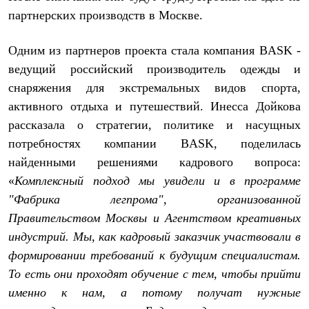
Термобелье
партнерских производств в Москве.
Теплое термобелье
Среднее термобелье
Легкое термобелье
Одним из партнеров проекта стала компания BASK -
Лёгкая одежда
ведущий российский производитель одежды и
Футболки
Рубашки
снаряжения для экстремальных видов спорта,
Толстовки
активного отдыха и путешествий. Инесса Дойкова
Брюки
Шорты
рассказала о стратегии, политике и насущных
Женская одежда
потребностях компании BASK, поделилась
Утепленная пухом
найденными решениями кадрового вопроса:
Куртки
Брюки
«
Комплексный подход мы увидели и в программе
Жилеты
"Фабрика легпрома", организованной
Утепленная синтетикой
Куртки
Правительством Москвы и Агентством креативных
Брюки
индустрий. Мы, как кадровый заказчик участвовали в
Штормовая одежда
Куртки
формировании требований к будущим специалистам.
Софтшелл одежда
То есть они проходят обучение с тем, чтобы прийти
Куртки
именно к нам, а потому получат нужные
Брюки
Лёгкая одежда