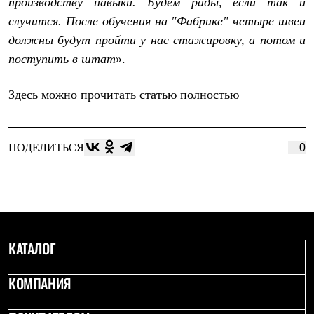
производству навыки. Будем рады, если так и
Рубашки
случится. После обучения на "Фабрике" четыре швеи
Футболки
Толстовки
должны будут пройти у нас стажировку, а потом и
Брюки
поступить в штат
».
Термобелье
Теплое термобелье
Среднее термобелье
Здесь можно прочитать статью полностью
Легкое термобелье
Флисовая одежда
Куртки
Брюки
ПОДЕЛИТЬСЯ
0
Детская одежда
Утепленная пухом
Комбинезоны
Куртки
Брюки
Утепленная синтетикой
Комбинезоны
КАТАЛОГ
Куртки
Брюки
Лёгкая одежда
КОМПАНИЯ
Футболки
Толстовки