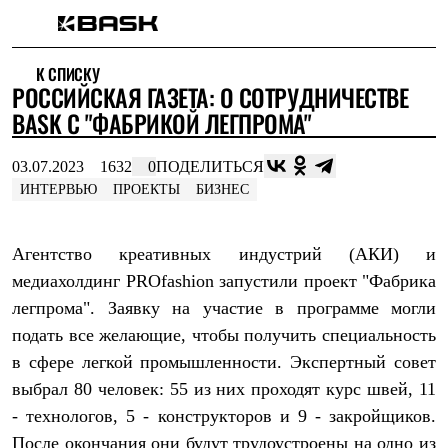
Каталог
К СПИСКУ
Интернет-магазин
РОССИЙСКАЯ ГАЗЕТА: О СОТРУДНИЧЕСТВЕ
Мужская одежда
Утепленная пухом
BASK С "ФАБРИКОЙ ЛЕГПРОМА"
Куртки
Брюки
03.07.2023
1632
0
ПОДЕЛИТЬСЯ
Жилеты
Комбинезоны
ИНТЕРВЬЮ
ПРОЕКТЫ
БИЗНЕС
Утепленная синтетикой
Куртки
Брюки
Агентство креативных индустрий (АКИ) и
Штормовая одежда
медиахолдинг PROfashion запустили проект "Фабрика
Куртки
Брюки
легпрома". Заявку на участие в программе могли
Софтшелл одежда
подать все желающие, чтобы получить специальность
Куртки
Брюки
в сфере легкой промышленности. Экспертный совет
Флисовая одежда
выбрал 80 человек: 55 из них проходят курс швей, 11
Куртки
- технологов, 5 - конструкторов и 9 - закройщиков.
Брюки
Жилеты
После окончания они будут трудоустроены на одно из