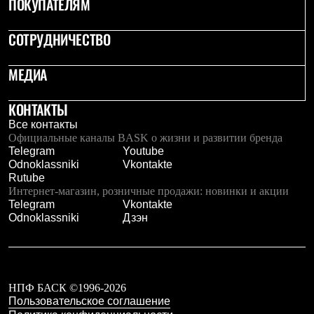
ПОКУПАТЕЛЯМ
Брюки
Софтшелл одежда
Куртки
СОТРУДНИЧЕСТВО
Флисовая одежда
Куртки
Брюки
МЕДИА
Жилеты
Комбинезоны
КОНТАКТЫ
Термобелье
Комплект термобелья
Все контакты
Снаряжение
Официальные каналы BASK о жизни и развитии бренда
Палатки и тенты
Telegram
Youtube
Палатки
Odnoklassniki
Vkontakte
Тенты
Rutube
Аксессуары для палаток
Интернет-магазин, розничные продажи: новинки и акции
Рюкзаки
Telegram
Vkontakte
Экспедиционные
Odnoklassniki
Дзэн
Легкоходные
Альпинистские
Городские
Аксессуары для рюкзаков
Спальные мешки
НПФ БАСК ©1996-2026
Пуховые
Пользовательское соглашение
Комбинированные