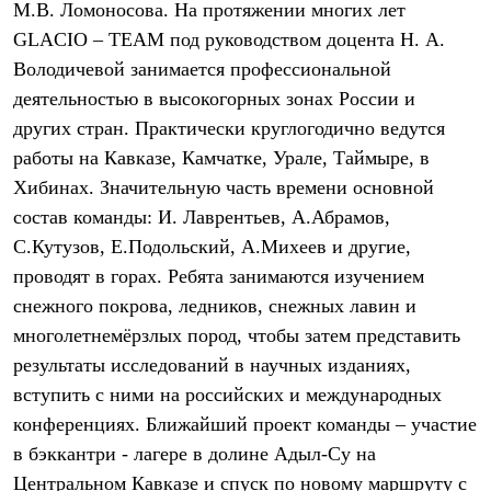
М.В. Ломоносова. На протяжении многих лет
Рубашки
Футболки
GLACIO – TEAM под руководством доцента Н. А.
Толстовки
Володичевой занимается профессиональной
Брюки
деятельностью в высокогорных зонах России и
Термобелье
Теплое термобелье
других стран. Практически круглогодично ведутся
Среднее термобелье
работы на Кавказе, Камчатке, Урале, Таймыре, в
Легкое термобелье
Флисовая одежда
Хибинах. Значительную часть времени основной
Куртки
состав команды: И. Лаврентьев, А.Абрамов,
Брюки
С.Кутузов, Е.Подольский, А.Михеев и другие,
Детская одежда
Утепленная пухом
проводят в горах. Ребята занимаются изучением
Комбинезоны
снежного покрова, ледников, снежных лавин и
Куртки
Брюки
многолетнемёрзлых пород, чтобы затем представить
Утепленная синтетикой
результаты исследований в научных изданиях,
Комбинезоны
Куртки
вступить с ними на российских и международных
Брюки
конференциях. Ближайший проект команды – участие
Лёгкая одежда
в бэккантри - лагере в долине Адыл-Су на
Футболки
Толстовки
Центральном Кавказе и спуск по новому маршруту с