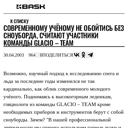
Каталог
К СПИСКУ
Интернет-магазин
СОВРЕМЕННОМУ УЧЁНОМУ НЕ ОБОЙТИСЬ БЕЗ
Мужская одежда
Утепленная пухом
СНОУБОРДА, СЧИТАЮТ УЧАСТНИКИ
Куртки
КОМАНДЫ GLACIO – TEAM
Брюки
Жилеты
Комбинезоны
30.04.2003
964
0
ПОДЕЛИТЬСЯ
Утепленная синтетикой
Куртки
Брюки
Возможно, научный подход к исследованию снега и
Штормовая одежда
льда за последние годы изменился не так
Куртки
Брюки
кардинально, как облик современного молодого
Софтшелл одежда
учёного. Поднимаясь к высокогорным ледникам,
Куртки
Брюки
гляциологи из команды GLACIO – TEAM кроме
Флисовая одежда
необходимых приборов и инструментов берут с собой
Куртки
Брюки
сноуборды. Зачем? "В нашей профессиональной
Жилеты
деятельности мы широко используем горные лыжи и