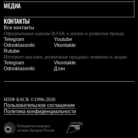
МЕДИА
С синтетическим утеплителем
Аксессуары для спальников
Сумки и баулы
КОНТАКТЫ
Баулы
Кошельки
Все контакты
Сумки
Официальные каналы BASK о жизни и развитии бренда
Гермомешки
Telegram
Youtube
Полезные аксессуары
Odnoklassniki
Vkontakte
Книги
Rutube
Еда
Интернет-магазин, розничные продажи: новинки и акции
Коврики
Telegram
Vkontakte
Обувь
Odnoklassniki
Дзэн
Женская обувь
Сапоги
Ботинки
Мужская обувь
Ботинки
НПФ БАСК ©1996-2026
Кроссовки
Пользовательское соглашение
Сапоги
Политика конфиденциальности
Гамаши и бахилы
Гамаши
Победитель конкурса
Бахилы
лучших брендов России
Тапочки и чуни