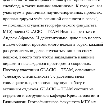
Термобелье
сноуборд, а также навыки альпинизма. К тому же, мы
Теплое термобелье
Среднее термобелье
участвуем в различных научно-спортивных проектах,
Легкое термобелье
пропагандируем учёт лавинной опасности в горах",
Лёгкая одежда
Футболки
— пояснили студенты географического факультета
Рубашки
МГУ, члены GLACIO – TEAM Иван Лаврентьев и
Толстовки
Андрей Абрамов. И действительно, довольно нелепо
Брюки
Шорты
и даже обидно, проводя много недель в горах, каждый
Женская одежда
раз утомительно долго спускаться вниз по снегу
Утепленная пухом
Куртки
пешком, вместо того чтобы закладывать изящные
Брюки
виражи и наслаждаться простором и скоростью.
Жилеты
Утепленная синтетикой
Поэтому участники GLACIO – TEAM, освоившие
Куртки
"смежную специальность", с удовольствием
Брюки
совмещают плодотворную научную работу с
Штормовая одежда
Куртки
активным отдыхом. GLACIO – TEAM состоит из
Софтшелл одежда
студентов и сотрудников кафедры Криолитологии и
Куртки
Брюки
Гляциологии Географического факультета МГУ им.
Лёгкая одежда