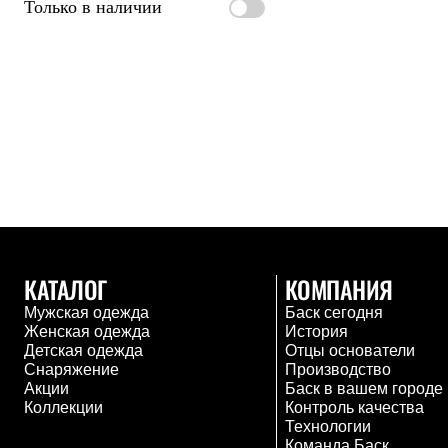
Только в наличии
Жилеты
Термобелье
Теплое термобелье
Среднее термобелье
Легкое термобелье
Лёгкая одежда
Футболки
Рубашки
Толстовки
Брюки
Шорты
Женская одежда
Утепленная пухом
Куртки
Брюки
КАТАЛОГ
КОМПАНИЯ
Жилеты
Мужская одежда
Баск сегодня
Утепленная синтетикой
Женская одежда
История
Куртки
Детская одежда
Отцы основатели
Брюки
Снаряжение
Производство
Штормовая одежда
Акции
Баск в вашем городе
Куртки
Коллекции
Контроль качества
Софтшелл одежда
Технологии
Куртки
Команда Баск