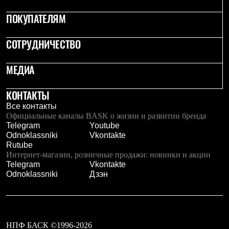
Рубашки
ПОКУПАТЕЛЯМ
Футболки
Толстовки
Брюки
СОТРУДНИЧЕСТВО
Термобелье
Теплое термобелье
Среднее термобелье
МЕДИА
Легкое термобелье
Флисовая одежда
КОНТАКТЫ
Куртки
Брюки
Все контакты
Детская одежда
Официальные каналы BASK о жизни и развитии бренда
Утепленная пухом
Telegram
Youtube
Комбинезоны
Odnoklassniki
Vkontakte
Куртки
Rutube
Брюки
Интернет-магазин, розничные продажи: новинки и акции
Утепленная синтетикой
Telegram
Vkontakte
Комбинезоны
Odnoklassniki
Дзэн
Куртки
Брюки
Лёгкая одежда
Футболки
Толстовки
НПФ БАСК ©1996-2026