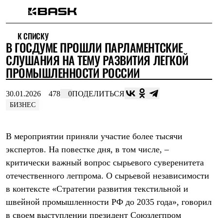
Каталог
К СПИСКУ
Интернет-магазин
В ГОСДУМЕ ПРОШЛИ ПАРЛАМЕНТСКИЕ
Мужская одежда
Утепленная пухом
СЛУШАНИЯ НА ТЕМУ РАЗВИТИЯ ЛЕГКОЙ
Куртки
ПРОМЫШЛЕННОСТИ РОССИИ
Брюки
Жилеты
Комбинезоны
30.01.2026
478
0
ПОДЕЛИТЬСЯ
Утепленная синтетикой
БИЗНЕС
Куртки
Брюки
Штормовая одежда
В мероприятии приняли участие более тысячи
Куртки
Брюки
экспертов. На повестке дня, в том числе, –
Софтшелл одежда
критически важный вопрос сырьевого суверенитета
Куртки
отечественного легпрома. О сырьевой независимости
Брюки
Флисовая одежда
в контексте «Стратегии развития текстильной и
Куртки
швейной промышленности РФ до 2035 года», говорил
Брюки
Жилеты
в своем выступлении президент Союзлегпром