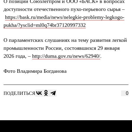
О позиции Союзлегпром и ООО «БАСК» в вопросах
Брюки
Софтшелл одежда
доступности отечественного пухо-перьевого сырья –
Куртки
https://bask.ru/media/news/nelegkie-problemy-legkogo-
Флисовая одежда
Куртки
pukha/?ysclid=ml0q74br37120997332
Брюки
Жилеты
О парламентских слушаниях на тему развития легкой
Комбинезоны
Термобелье
промышленности России, состоявшихся 29 января
Комплект термобелья
2026 года, –
http://duma.gov.ru/news/62940/
.
Снаряжение
Палатки и тенты
Палатки
Фото Владимира Богданова
Тенты
Аксессуары для палаток
Рюкзаки
Экспедиционные
ПОДЕЛИТЬСЯ
0
Легкоходные
Альпинистские
Городские
Аксессуары для рюкзаков
Спальные мешки
Пуховые
Комбинированные