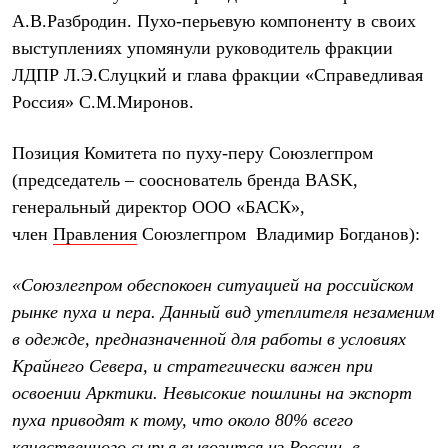
Термобелье
А.В.Разбродин. Пухо-перьевую компоненту в своих
Теплое термобелье
Среднее термобелье
выступлениях упомянули руководитель фракции
Легкое термобелье
ЛДПР Л.Э.Слуцкий и глава фракции «Справедливая
Лёгкая одежда
Россия» С.М.Миронов.
Футболки
Рубашки
Толстовки
Позиция Комитета по пуху-перу Союзлегпром
Брюки
Шорты
(председатель – сооснователь бренда BASK,
Женская одежда
генеральный директор ООО «БАСК»,
Утепленная пухом
член
Правления
Союзлегпром Владимир Богданов):
Куртки
Брюки
Жилеты
«Союзлегпром обеспокоен ситуацией на российском
Утепленная синтетикой
рынке пуха и пера. Данный вид утеплителя незаменим
Куртки
Брюки
в одежде, предназначенной для работы в условиях
Штормовая одежда
Крайнего Севера, и стратегически важен при
Куртки
Софтшелл одежда
освоении Арктики. Невысокие пошлины на экспорт
Куртки
пуха приводят к тому, что около 80% всего
Брюки
Лёгкая одежда
качественного сырья вывозится из России, в