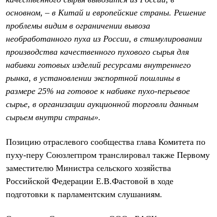
Рубашки
основном, – в Китай и европейские страны. Решение
Футболки
проблемы видим в ограничении вывоза
Толстовки
Брюки
необработанного пуха из России, в стимулировании
Термобелье
производства качественного пухового сырья для
Теплое термобелье
Среднее термобелье
набивки готовых изделий ресурсами внутреннего
Легкое термобелье
рынка, в установлении экспортной пошлины в
Флисовая одежда
Куртки
размере 25% на готовое к набивке пухо-перьевое
Брюки
сырье, в организации аукционной торговли данным
Детская одежда
сырьем внутри страны».
Утепленная пухом
Комбинезоны
Куртки
Позицию отраслевого сообщества глава Комитета по
Брюки
пуху-перу Союзлегпром транслировал также Первому
Утепленная синтетикой
Комбинезоны
заместителю Министра сельского хозяйства
Куртки
Российской Федерации Е.В.Фастовой в ходе
Брюки
Лёгкая одежда
подготовки к парламентским слушаниям.
Футболки
Толстовки