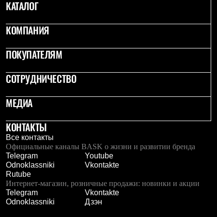
КАТАЛОГ
С синтетическим утеплителем
Аксессуары для спальников
Сумки и баулы
КОМПАНИЯ
Баулы
Кошельки
ПОКУПАТЕЛЯМ
Сумки
Гермомешки
Полезные аксессуары
СОТРУДНИЧЕСТВО
Книги
Еда
Коврики
МЕДИА
Обувь
Женская обувь
КОНТАКТЫ
Сапоги
Ботинки
Все контакты
Мужская обувь
Официальные каналы BASK о жизни и развитии бренда
Ботинки
Telegram
Youtube
Кроссовки
Odnoklassniki
Vkontakte
Сапоги
Rutube
Гамаши и бахилы
Интернет-магазин, розничные продажи: новинки и акции
Гамаши
Telegram
Vkontakte
Бахилы
Odnoklassniki
Дзэн
Тапочки и чуни