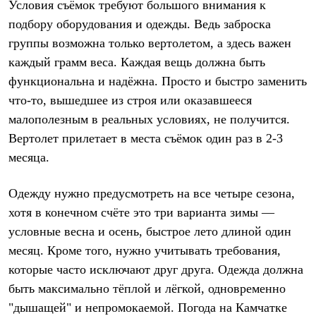
Условия съёмок требуют большого внимания к
С синтетическим утеплителем
Аксессуары для спальников
подбору оборудования и одежды. Ведь заброска
Сумки и баулы
группы возможна только вертолетом, а здесь важен
Баулы
каждый грамм веса. Каждая вещь должна быть
Кошельки
Сумки
функциональна и надёжна. Просто и быстро заменить
Гермомешки
что-то, вышедшее из строя или оказавшееся
Полезные аксессуары
Книги
малополезным в реальных условиях, не получится.
Еда
Вертолет прилетает в места съёмок один раз в 2-3
Коврики
месяца.
Обувь
Женская обувь
Сапоги
Одежду нужно предусмотреть на все четыре сезона,
Ботинки
Мужская обувь
хотя в конечном счёте это три варианта зимы —
Ботинки
условные весна и осень, быстрое лето длиной один
Кроссовки
месяц. Кроме того, нужно учитывать требования,
Сапоги
Гамаши и бахилы
которые часто исключают друг друга. Одежда должна
Гамаши
быть максимально тёплой и лёгкой, одновременно
Бахилы
Тапочки и чуни
"дышащей" и непромокаемой. Погода на Камчатке