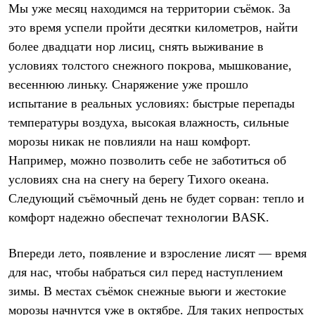
PEAK
Мы уже месяц находимся на территории съёмок. За
ЗА ПОЛЯРНЫМ КРУГОМ
это время успели пройти десятки километров, найти
TREK
более двадцати нор лисиц, снять выживание в
BASK kids
CITY
условиях толстого снежного покрова, мышкование,
BASK juno
весеннюю линьку. Снаряжение уже прошло
ИДЁМ В ПОХОД
Дневник капитана
испытание в реальных условиях: быстрые перепады
Каталог дилеров
температуры воздуха, высокая влажность, сильные
Компания
Баск сегодня
морозы никак не повлияли на наш комфорт.
История
Например, можно позволить себе не заботиться об
Отцы основатели
условиях сна на снегу на берегу Тихого океана.
Производство
Баск в вашем городе
Следующий съёмочный день не будет сорван: тепло и
Контроль качества
комфорт надежно обеспечат технологии BASK.
Технологии
Команда Баск
Сотрудничество
Впереди лето, появление и взросление лисят — время
Дилерам
для нас, чтобы набраться сил перед наступлением
Стать дилером
Корпоративным клиентам
зимы. В местах съёмок снежные вьюги и жестокие
Услуги
морозы начнутся уже в октябре. Для таких непростых
Медиа