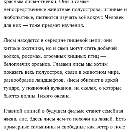
красным лисы-огневки. Они и самые
Рубашки
непосредственные животные полуострова: игривые и
Футболки
Толстовки
любопытные, пытаются изучать всё вокруг. Человек
Брюки
для них — тоже предмет изучения.
Термобелье
Теплое термобелье
Среднее термобелье
Лисы находятся в середине пищевой цепи: они
Легкое термобелье
хитрые охотники, но и сами могут стать добычей
Флисовая одежда
Куртки
волков, росомах, огромных хищных птиц —
Брюки
белоплечих орланов. Глазами лисы мы хотим
Детская одежда
показать весь полуостров, связи в животном мире,
Утепленная пухом
Комбинезоны
разнообразие ландшафтов. Лисы обитают в яркой
Куртки
тундре, у подножий вулканов, на скалах, о которые
Брюки
Утепленная синтетикой
бьются волны Тихого океана.
Комбинезоны
Куртки
Главной линией в будущем фильме станет семейная
Брюки
Лёгкая одежда
жизнь лис. Здесь лисы чем-то похожи на людей. Есть
Футболки
примерные семьянины и свободные как ветер в поле
Толстовки