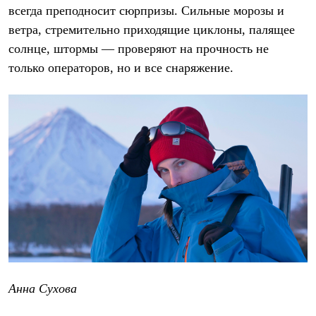
Тапочки
всегда преподносит сюрпризы. Сильные морозы и
Чуни
Уход за обувью
ветра, стремительно приходящие циклоны, палящее
Аксессуары
солнце, штормы — проверяют на прочность не
Головные уборы
только операторов, но и все снаряжение.
Шапки
Балаклавы и маски
Кепки и бейсболки
Повязки
Шарфы
Панамы
Перчатки и рукавицы
Перчатки
Рукавицы
Носки
Полезные аксессуары
Брелки
Ремни
Шевроны
Опушки
Термоковрики
Уход за одеждой
Анна Сухова
В Арктику
Коллекции