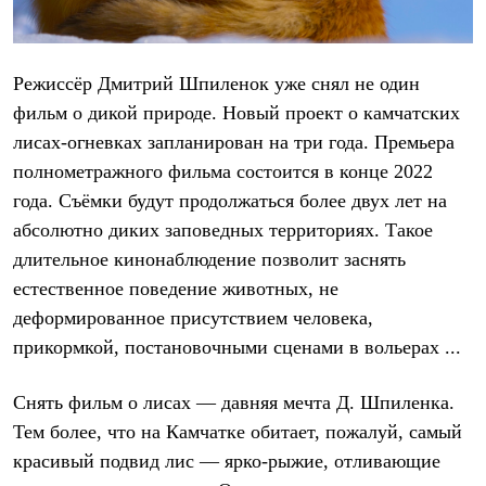
Термобелье
Теплое термобелье
Среднее термобелье
Легкое термобелье
Режиссёр Дмитрий Шпиленок уже снял не один
Лёгкая одежда
Футболки
фильм о дикой природе. Новый проект о камчатских
Рубашки
лисах-огневках запланирован на три года. Премьера
Толстовки
полнометражного фильма состоится в конце 2022
Брюки
Шорты
года. Съёмки будут продолжаться более двух лет на
Женская одежда
абсолютно диких заповедных территориях. Такое
Утепленная пухом
Куртки
длительное кинонаблюдение позволит заснять
Брюки
естественное поведение животных, не
Жилеты
деформированное присутствием человека,
Утепленная синтетикой
Куртки
прикормкой, постановочными сценами в вольерах ...
Брюки
Штормовая одежда
Куртки
Снять фильм о лисах — давняя мечта Д. Шпиленка.
Софтшелл одежда
Тем более, что на Камчатке обитает, пожалуй, самый
Куртки
красивый подвид лис — ярко-рыжие, отливающие
Брюки
Лёгкая одежда