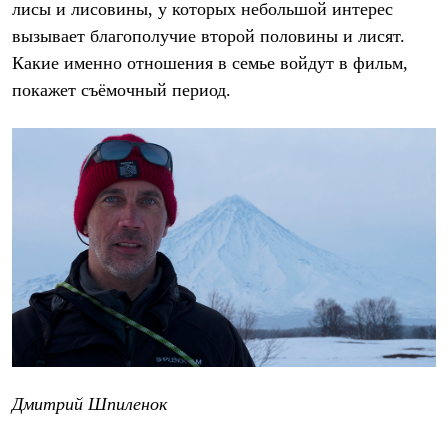
Брюки
лисы и лисовины, у которых небольшой интерес
Софтшелл одежда
вызывает благополучие второй половины и лисят.
Куртки
Флисовая одежда
Какие именно отношения в семье войдут в фильм,
Куртки
покажет съёмочный период.
Брюки
Жилеты
Комбинезоны
Термобелье
Комплект термобелья
Снаряжение
Палатки и тенты
Палатки
Тенты
Аксессуары для палаток
Рюкзаки
Экспедиционные
Легкоходные
Альпинистские
Городские
Аксессуары для рюкзаков
Дмитрий Шпиленок
Спальные мешки
Пуховые
Комбинированные