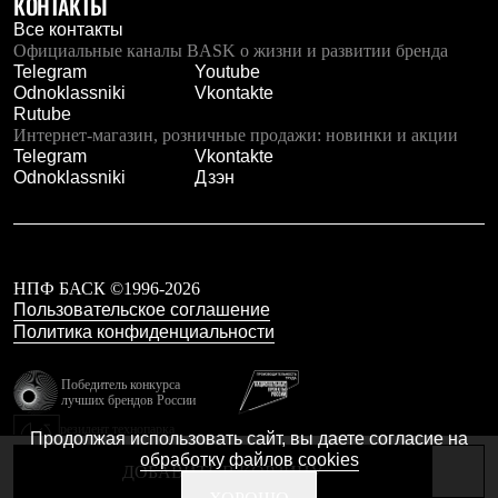
КОНТАКТЫ
Тапочки
Чуни
Все контакты
Уход за обувью
Официальные каналы BASK о жизни и развитии бренда
Аксессуары
Telegram
Youtube
Головные уборы
Odnoklassniki
Vkontakte
Шапки
Rutube
Балаклавы и маски
Интернет-магазин, розничные продажи: новинки и акции
Кепки и бейсболки
Telegram
Vkontakte
Повязки
Odnoklassniki
Дзэн
Шарфы
Панамы
Перчатки и рукавицы
Перчатки
Рукавицы
НПФ БАСК ©1996-2026
Носки
Пользовательское соглашение
Полезные аксессуары
Политика конфиденциальности
Брелки
Ремни
Шевроны
Победитель конкурса
лучших брендов России
Опушки
Термоковрики
резидент технопарка
Продолжая использовать сайт, вы даете согласие на
Уход за одеждой
Калибр
обработку файлов cookies
В Арктику
ДОБАВИТЬ В КОРЗИНУ
Коллекции
Сделано в Braind