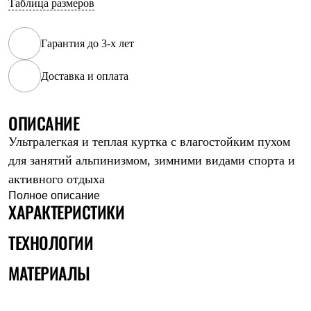
Таблица размеров
Рубашки
Футболки
Толстовки
Гарантия до 3-х лет
Брюки
Термобелье
Доставка и оплата
Теплое термобелье
Среднее термобелье
Легкое термобелье
Флисовая одежда
ОПИСАНИЕ
Куртки
Ультралегкая и теплая куртка с влагостойким пухом
Брюки
Детская одежда
для занятий альпинизмом, зимними видами спорта и
Утепленная пухом
активного отдыха
Комбинезоны
Куртки
Полное описание
ХАРАКТЕРИСТИКИ
Брюки
Утепленная синтетикой
Комбинезоны
ТЕХНОЛОГИИ
Куртки
Брюки
МАТЕРИАЛЫ
Лёгкая одежда
Футболки
Толстовки