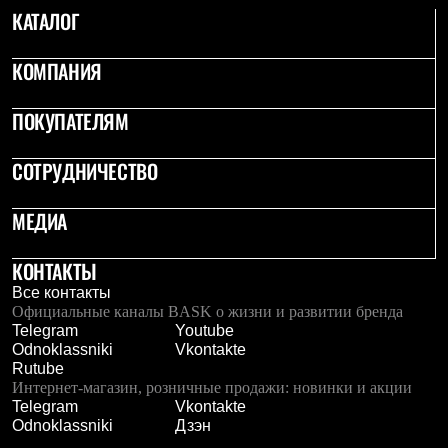
С синтетическим утеплителем
КАТАЛОГ
Аксессуары для спальников
Сумки и баулы
КОМПАНИЯ
Баулы
Кошельки
Сумки
ПОКУПАТЕЛЯМ
Гермомешки
Полезные аксессуары
Книги
СОТРУДНИЧЕСТВО
Еда
Коврики
МЕДИА
Обувь
Женская обувь
Сапоги
КОНТАКТЫ
Ботинки
Все контакты
Мужская обувь
Официальные каналы BASK о жизни и развитии бренда
Ботинки
Telegram
Youtube
Кроссовки
Odnoklassniki
Vkontakte
Сапоги
Rutube
Гамаши и бахилы
Интернет-магазин, розничные продажи: новинки и акции
Гамаши
Telegram
Vkontakte
Бахилы
Odnoklassniki
Дзэн
Тапочки и чуни