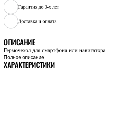
Рубашки
Гарантия до 3-х лет
Футболки
Толстовки
Доставка и оплата
Брюки
Термобелье
Теплое термобелье
ОПИСАНИЕ
Среднее термобелье
Легкое термобелье
Гермочехол для смартфона или навигатора
Флисовая одежда
Куртки
Полное описание
ХАРАКТЕРИСТИКИ
Брюки
Детская одежда
Утепленная пухом
Комбинезоны
Куртки
Брюки
Утепленная синтетикой
Комбинезоны
Куртки
Брюки
Лёгкая одежда
Футболки
Толстовки