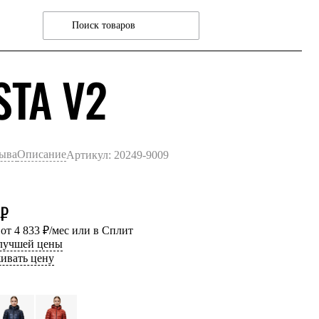
ЧЕРНЫЙ
STA V2
зыва
Описание
Артикул: 20249-9009
 ₽
 от 4 833 ₽/мес или в Сплит
 лучшей цены
ивать цену