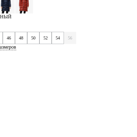
ЕРНЫЙ
46
48
50
52
54
56
азмеров