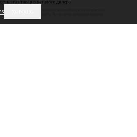
еть этот товар в каталоге дилера
 оставляет за собой право изменять внешний вид и характеристики
es
ХОРОШО
ижая его потребительских свойств. Не является публичной офертой.