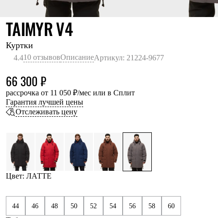
Термобелье
Теплое термобелье
ЛАТТЕ
TAIMYR V4
Среднее термобелье
Легкое термобелье
Лёгкая одежда
Куртки
Футболки
10 отзывов
Описание
4.4
Артикул: 21224-9677
Рубашки
Толстовки
66 300 ₽
Брюки
Шорты
рассрочка от 11 050 ₽/мес или в Сплит
Женская одежда
Гарантия лучшей цены
Утепленная пухом
Отслеживать цену
Куртки
Брюки
Жилеты
Утепленная синтетикой
Куртки
Брюки
Штормовая одежда
Цвет: ЛАТТЕ
Куртки
Софтшелл одежда
Куртки
44
46
48
50
52
54
56
58
60
Брюки
Лёгкая одежда