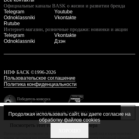
Тапочки
Официальные каналы BASK о жизни и развитии бренда
Чуни
Telegram
Youtube
Уход за обувью
Odnoklassniki
Vkontakte
Аксессуары
Rutube
Головные уборы
Интернет-магазин, розничные продажи: новинки и акции
Шапки
Telegram
Vkontakte
Балаклавы и маски
Odnoklassniki
Дзэн
Кепки и бейсболки
Повязки
Шарфы
Панамы
Перчатки и рукавицы
Перчатки
НПФ БАСК ©1996-2026
Рукавицы
Пользовательское соглашение
Носки
Политика конфиденциальности
Полезные аксессуары
Брелки
Победитель конкурса
Ремни
лучших брендов России
Шевроны
резидент технопарка
Опушки
ДОБАВИТЬ В КОРЗИНУ
Продолжая использовать сайт, вы даете согласие на
Калибр
Термоковрики
обработку файлов cookies
Уход за одеждой
Посмотреть этот товар в каталоге дилера
В Арктику
Сделано в Braind
ХОРОШО
Производитель оставляет за собой право изменять внешний вид и характеристики
Коллекции
товара, не снижая его потребительских свойств. Не является публичной офертой.