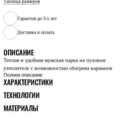
Таблица размеров
Рубашки
Футболки
Толстовки
Гарантия до 3-х лет
Брюки
Термобелье
Доставка и оплата
Теплое термобелье
Среднее термобелье
Легкое термобелье
Флисовая одежда
ОПИСАНИЕ
Куртки
Теплая и удобная мужская парка на пуховом
Брюки
Детская одежда
утеплителе с возможностью обогрева карманов
Утепленная пухом
Полное описание
Комбинезоны
ХАРАКТЕРИСТИКИ
Куртки
Брюки
ТЕХНОЛОГИИ
Утепленная синтетикой
Комбинезоны
МАТЕРИАЛЫ
Куртки
Брюки
Лёгкая одежда
Футболки
Толстовки