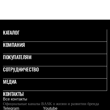
С синтетическим утеплителем
Аксессуары для спальников
Сумки и баулы
Баулы
Кошельки
Сумки
КАТАЛОГ
Гермомешки
Полезные аксессуары
Книги
КОМПАНИЯ
Еда
Коврики
Обувь
ПОКУПАТЕЛЯМ
Женская обувь
Сапоги
СОТРУДНИЧЕСТВО
Ботинки
Мужская обувь
Ботинки
МЕДИА
Кроссовки
Сапоги
Гамаши и бахилы
КОНТАКТЫ
Гамаши
Все контакты
Бахилы
Официальные каналы BASK о жизни и развитии бренда
Тапочки и чуни
Telegram
Youtube