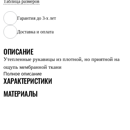
Таблица размеров
Рубашки
Футболки
Толстовки
Гарантия до 3-х лет
Брюки
Термобелье
Доставка и оплата
Теплое термобелье
Среднее термобелье
Легкое термобелье
Флисовая одежда
ОПИСАНИЕ
Куртки
Утепленные рукавицы из плотной, но приятной на
Брюки
Детская одежда
ощупь мембранной ткани
Утепленная пухом
Полное описание
Комбинезоны
ХАРАКТЕРИСТИКИ
Куртки
Брюки
МАТЕРИАЛЫ
Утепленная синтетикой
Комбинезоны
Куртки
Брюки
Лёгкая одежда
Футболки
Толстовки