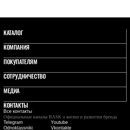
С синтетическим утеплителем
Аксессуары для спальников
Сумки и баулы
Баулы
Кошельки
КАТАЛОГ
Сумки
Гермомешки
Полезные аксессуары
КОМПАНИЯ
Книги
Еда
Коврики
ПОКУПАТЕЛЯМ
Обувь
Женская обувь
СОТРУДНИЧЕСТВО
Сапоги
Ботинки
Мужская обувь
МЕДИА
Ботинки
Кроссовки
Сапоги
КОНТАКТЫ
Гамаши и бахилы
Все контакты
Гамаши
Официальные каналы BASK о жизни и развитии бренда
Бахилы
Telegram
Youtube
Тапочки и чуни
Odnoklassniki
Vkontakte