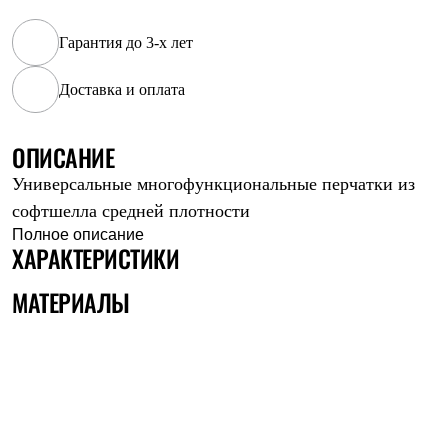
Рубашки
Футболки
Гарантия до 3-х лет
Толстовки
Брюки
Доставка и оплата
Термобелье
Теплое термобелье
Среднее термобелье
ОПИСАНИЕ
Легкое термобелье
Флисовая одежда
Универсальные многофункциональные перчатки из
Куртки
Брюки
софтшелла средней плотности
Детская одежда
Полное описание
Утепленная пухом
ХАРАКТЕРИСТИКИ
Комбинезоны
Куртки
МАТЕРИАЛЫ
Брюки
Утепленная синтетикой
Комбинезоны
Куртки
Брюки
Лёгкая одежда
Футболки
Толстовки