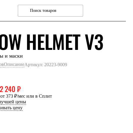
ЧЕ
OW HELMET V3
ы и маски
ов
Описание
Артикул: 20223-9009
2 240 ₽
 от 373 ₽/мес или в Сплит
 лучшей цены
ивать цену