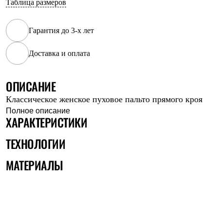
Таблица размеров
Рубашки
Футболки
Толстовки
Гарантия до 3-х лет
Брюки
Термобелье
Доставка и оплата
Теплое термобелье
Среднее термобелье
Легкое термобелье
Флисовая одежда
ОПИСАНИЕ
Куртки
Классическое женское пуховое пальто прямого кроя
Брюки
Детская одежда
Полное описание
ХАРАКТЕРИСТИКИ
Утепленная пухом
Комбинезоны
Куртки
ТЕХНОЛОГИИ
Брюки
Утепленная синтетикой
МАТЕРИАЛЫ
Комбинезоны
Куртки
Брюки
Лёгкая одежда
Футболки
Толстовки