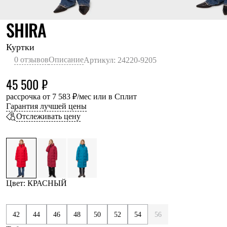
Термобелье
Теплое термобелье
КРАСНЫЙ
SHIRA
Среднее термобелье
Легкое термобелье
Лёгкая одежда
Куртки
Футболки
0 отзывов
Описание
Артикул: 24220-9205
Рубашки
Толстовки
45 500 ₽
Брюки
Шорты
рассрочка от 7 583 ₽/мес или в Сплит
Женская одежда
Гарантия лучшей цены
Утепленная пухом
Отслеживать цену
Куртки
Брюки
Жилеты
Утепленная синтетикой
Куртки
Брюки
Штормовая одежда
Цвет: КРАСНЫЙ
Куртки
Софтшелл одежда
Куртки
42
44
46
48
50
52
54
56
Брюки
Лёгкая одежда