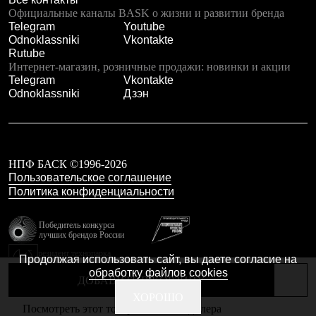
Тапочки
Официальные каналы BASK о жизни и развитии бренда
Чуни
Telegram
Youtube
Уход за обувью
Odnoklassniki
Vkontakte
Аксессуары
Rutube
Головные уборы
Интернет-магазин, розничные продажи: новинки и акции
Шапки
Telegram
Vkontakte
Балаклавы и маски
Odnoklassniki
Дзэн
Кепки и бейсболки
Повязки
Шарфы
Панамы
Перчатки и рукавицы
Перчатки
НПФ БАСК ©1996-2026
Рукавицы
Пользовательское соглашение
Носки
Политика конфиденциальности
Полезные аксессуары
Брелки
Победитель конкурса
Ремни
лучших брендов России
Шевроны
резидент технопарка
Опушки
Продолжая использовать сайт, вы даете согласие на
Калибр
Термоковрики
обработку файлов cookies
ДОБАВИТЬ В КОРЗИНУ
Уход за одеждой
В Арктику
Сделано в Braind
ХОРОШО
Посмотреть этот товар в каталоге дилера
Коллекции