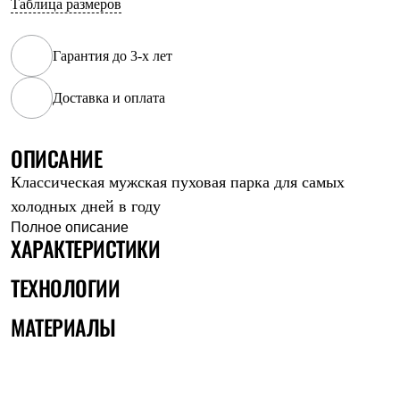
Таблица размеров
Рубашки
Футболки
Толстовки
Гарантия до 3-х лет
Брюки
Термобелье
Доставка и оплата
Теплое термобелье
Среднее термобелье
Легкое термобелье
Флисовая одежда
ОПИСАНИЕ
Куртки
Классическая мужская пуховая парка для самых
Брюки
Детская одежда
холодных дней в году
Утепленная пухом
Полное описание
Комбинезоны
ХАРАКТЕРИСТИКИ
Куртки
Брюки
ТЕХНОЛОГИИ
Утепленная синтетикой
Комбинезоны
МАТЕРИАЛЫ
Куртки
Брюки
Лёгкая одежда
Футболки
Толстовки