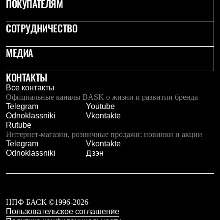
ПОКУПАТЕЛЯМ
С синтетическим утеплителем
Аксессуары для спальников
Сумки и баулы
СОТРУДНИЧЕСТВО
Баулы
Кошельки
МЕДИА
Сумки
Гермомешки
Полезные аксессуары
КОНТАКТЫ
Книги
Все контакты
Еда
Официальные каналы BASK о жизни и развитии бренда
Коврики
Telegram
Youtube
Обувь
Odnoklassniki
Vkontakte
Женская обувь
Rutube
Сапоги
Интернет-магазин, розничные продажи: новинки и акции
Ботинки
Telegram
Vkontakte
Мужская обувь
Odnoklassniki
Дзэн
Ботинки
Кроссовки
Сапоги
Гамаши и бахилы
Гамаши
Бахилы
НПФ БАСК ©1996-2026
Тапочки и чуни
Пользовательское соглашение