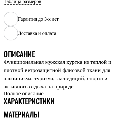
Таблица размеров
Рубашки
Футболки
Толстовки
Гарантия до 3-х лет
Брюки
Термобелье
Доставка и оплата
Теплое термобелье
Среднее термобелье
Легкое термобелье
Флисовая одежда
ОПИСАНИЕ
Куртки
Функциональная мужская куртка из теплой и
Брюки
Детская одежда
плотной ветрозащитной флисовой ткани для
Утепленная пухом
альпинизма, туризма, экспедиций, спорта и
Комбинезоны
Куртки
активного отдыха на природе
Брюки
Полное описание
Утепленная синтетикой
ХАРАКТЕРИСТИКИ
Комбинезоны
Куртки
МАТЕРИАЛЫ
Брюки
Лёгкая одежда
Футболки
Толстовки