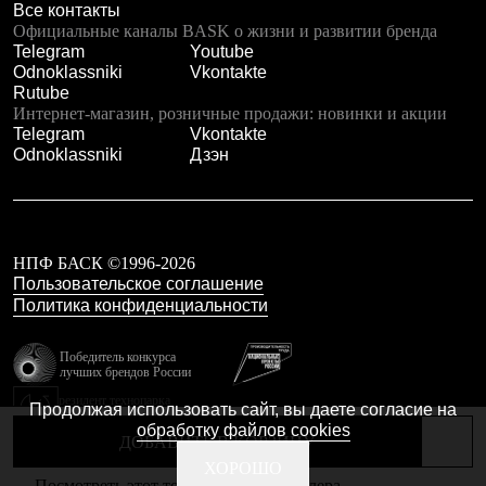
Тапочки
Все контакты
Чуни
Официальные каналы BASK о жизни и развитии бренда
Уход за обувью
Telegram
Youtube
Аксессуары
Odnoklassniki
Vkontakte
Головные уборы
Rutube
Шапки
Интернет-магазин, розничные продажи: новинки и акции
Балаклавы и маски
Telegram
Vkontakte
Кепки и бейсболки
Odnoklassniki
Дзэн
Повязки
Шарфы
Панамы
Перчатки и рукавицы
Перчатки
НПФ БАСК ©1996-2026
Рукавицы
Пользовательское соглашение
Носки
Политика конфиденциальности
Полезные аксессуары
Брелки
Ремни
Победитель конкурса
Шевроны
лучших брендов России
Опушки
резидент технопарка
Продолжая использовать сайт, вы даете согласие на
Термоковрики
Калибр
обработку файлов cookies
Уход за одеждой
ДОБАВИТЬ В КОРЗИНУ
В Арктику
Сделано в Braind
ХОРОШО
Коллекции
Посмотреть этот товар в каталоге дилера