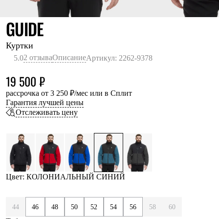
Термобелье
Теплое термобелье
КОЛОНИАЛЬНЫЙ СИНИЙ
GUIDE
Среднее термобелье
Легкое термобелье
Лёгкая одежда
Куртки
Футболки
2 отзыва
Описание
5.0
Артикул: 2262-9378
Рубашки
Толстовки
19 500 ₽
Брюки
Шорты
рассрочка от 3 250 ₽/мес или в Сплит
Женская одежда
Гарантия лучшей цены
Утепленная пухом
Отслеживать цену
Куртки
Брюки
Жилеты
Утепленная синтетикой
Куртки
Брюки
Штормовая одежда
Цвет: КОЛОНИАЛЬНЫЙ СИНИЙ
Куртки
Софтшелл одежда
Куртки
44
46
48
50
52
54
56
58
60
Брюки
Лёгкая одежда