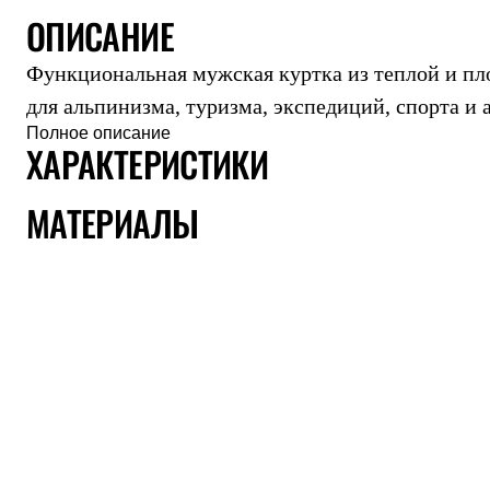
ОПИСАНИЕ
Комбинированные
С синтетическим утеплителем
Аксессуары для спальников
Функциональная мужская куртка из теплой и пл
Сумки и баулы
Баулы
для альпинизма, туризма, экспедиций, спорта и 
Кошельки
Полное описание
Сумки
ХАРАКТЕРИСТИКИ
Гермомешки
Полезные аксессуары
МАТЕРИАЛЫ
Книги
Еда
Коврики
Обувь
Женская обувь
Сапоги
Ботинки
Мужская обувь
Ботинки
Кроссовки
Сапоги
Гамаши и бахилы
Гамаши
Бахилы