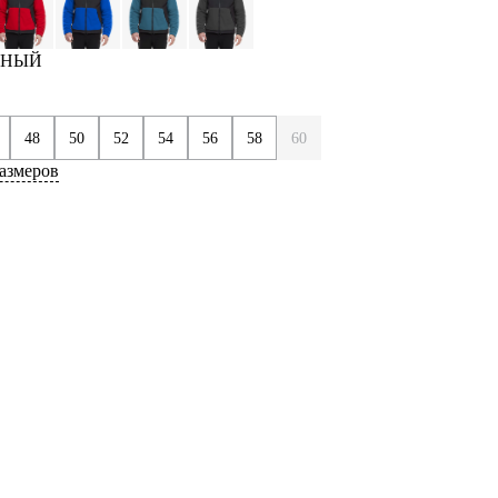
ЕРНЫЙ
48
50
52
54
56
58
60
азмеров