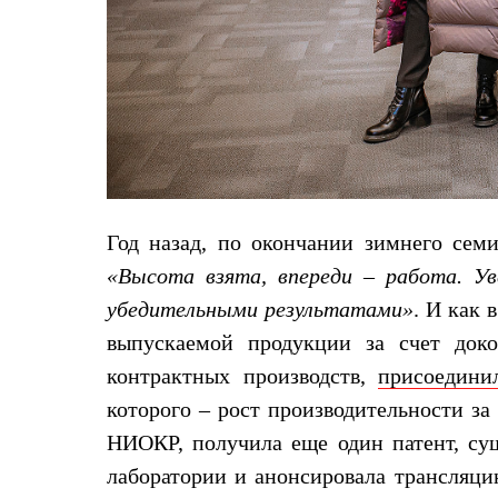
Комбинированные
С синтетическим утеплителем
Аксессуары для спальников
Сумки и баулы
Баулы
Кошельки
Сумки
Гермомешки
Полезные аксессуары
Книги
Еда
Год назад, по окончании зимнего сем
Коврики
Обувь
«Высота взята, впереди – работа. У
Женская обувь
убедительными результатами»
. И как 
Сапоги
Ботинки
выпускаемой продукции за счет док
Мужская обувь
контрактных производств,
присоедини
Ботинки
Кроссовки
которого – рост производительности за
Сапоги
НИОКР, получила еще один патент, су
Гамаши и бахилы
Гамаши
лаборатории и анонсировала трансляц
Бахилы