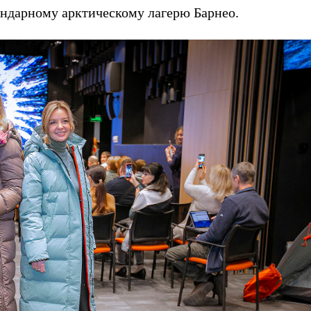
гендарному арктическому лагерю Барнео.