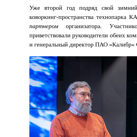
Жилеты
Уже второй год подряд свой зимний
Термобелье
Теплое термобелье
коворкинг-пространства технопарка 
Среднее термобелье
партнером
организатора
.
Участник
Легкое термобелье
Лёгкая одежда
приветствовали руководители обеих ко
Футболки
и генеральный директор ПАО «Калибр» 
Рубашки
Толстовки
Брюки
Шорты
Женская одежда
Утепленная пухом
Куртки
Брюки
Жилеты
Утепленная синтетикой
Куртки
Брюки
Штормовая одежда
Куртки
Софтшелл одежда
Куртки