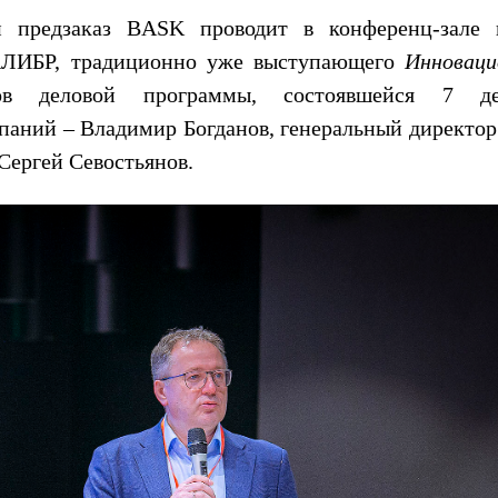
 предзаказ BASK проводит в конференц-зале 
КАЛИБР, традиционно уже выступающего
Инновац
ов деловой программы, состоявшейся 7 дек
мпаний – Владимир Богданов, генеральный директо
Сергей Севостьянов.