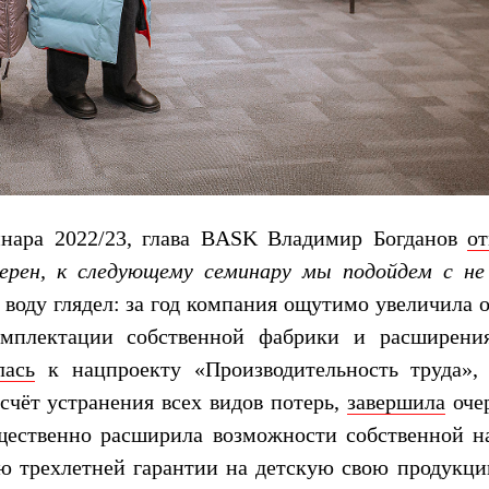
инара 2022/23, глава BASK Владимир Богданов
от
верен, к следующему семинару мы подойдем с не
в воду глядел: за год компания ощутимо увеличила
омплектации собственной фабрики и расширени
лась
к нацпроекту «Производительность труда», 
 счёт устранения всех видов потерь,
завершила
оче
щественно расширила возможности собственной н
ию трехлетней гарантии на детскую свою продукц