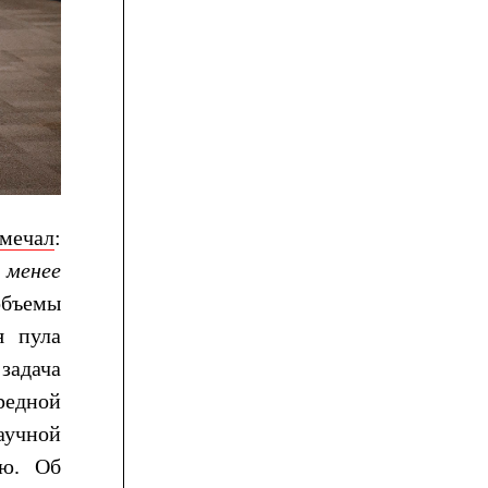
мечал
:
 менее
 объемы
я пула
задача
редной
аучной
ию. Об