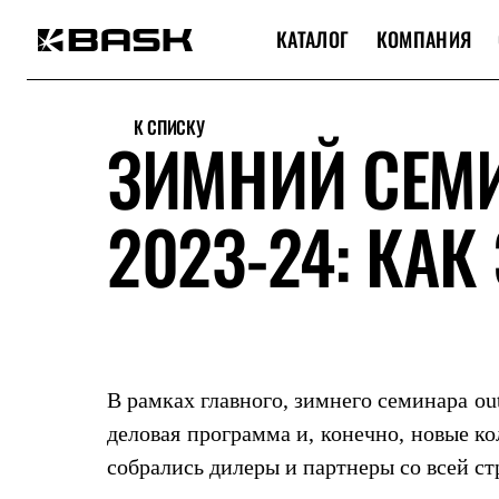
КАТАЛОГ
КОМПАНИЯ
Каталог
Интернет-магазин
К СПИСКУ
Мужская одежда
ЗИМНИЙ СЕМИ
Утепленная пухом
Куртки
Брюки
2023-24: КАК
Жилеты
Комбинезоны
Утепленная синтетикой
Куртки
Брюки
Штормовая одежда
Куртки
Брюки
Софтшелл одежда
В рамках главного, зимнего семинара ou
Куртки
Брюки
деловая программа и, конечно, новые к
Флисовая одежда
собрались дилеры и партнеры со всей ст
Куртки
Брюки