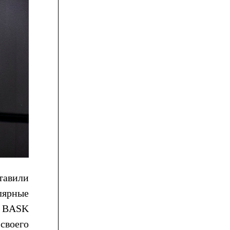
авили
лярные
т BASK
своего