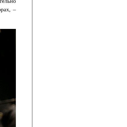
тельно
рах, –