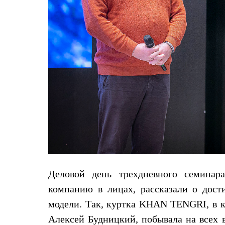
Брюки
Лёгкая одежда
Рубашки
Футболки
Толстовки
Брюки
Термобелье
Теплое термобелье
Среднее термобелье
Легкое термобелье
Флисовая одежда
Куртки
Брюки
Детская одежда
Утепленная пухом
Комбинезоны
Куртки
Брюки
Деловой день трехдневного семинар
Утепленная синтетикой
Комбинезоны
компанию в лицах, рассказали о дост
Куртки
Брюки
модели. Так, куртка KHAN TENGRI, в 
Лёгкая одежда
Алексей Будницкий, побывала на всех 
Футболки