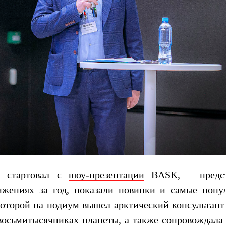
а стартовал с
шоу-презентации
BASK, – предст
ижениях за год, показали новинки и самые попу
которой на подиум вышел арктический консультан
восьмитысячниках планеты, а также сопровождала 