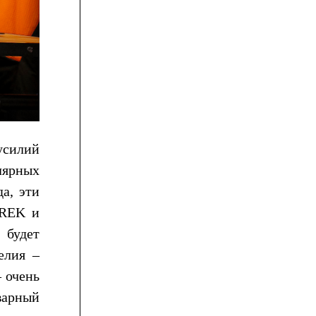
усилий
лярных
а, эти
TREK и
 будет
елия –
 очень
варный