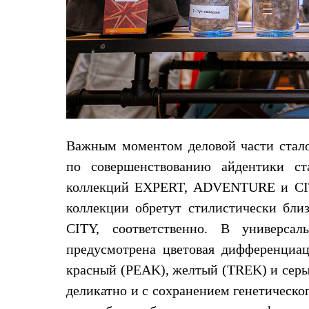
Коллекции
PEAK
ЗА ПОЛЯРНЫМ КРУГОМ
TREK
BASK kids
CITY
BASK juno
ИДЁМ В ПОХОД
Дневник капитана
Каталог дилеров
Компания
Важным моментом деловой части стало
Баск сегодня
по совершенствованию айдентики ст
История
Отцы основатели
коллекций EXPERT, ADVENTURE и CITY
Производство
коллекции обретут стилистически бл
Баск в вашем городе
Контроль качества
CITY, соответственно. В универса
Технологии
Команда Баск
предусмотрена цветовая дифференциац
Сотрудничество
красный (PEAK), желтый (TREK) и серый
Дилерам
Стать дилером
деликатно и с сохранением генетическо
Корпоративным клиентам