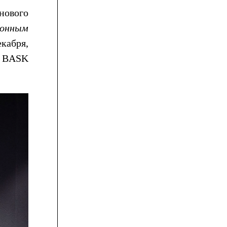
нового
ионным
абря,
р BASK