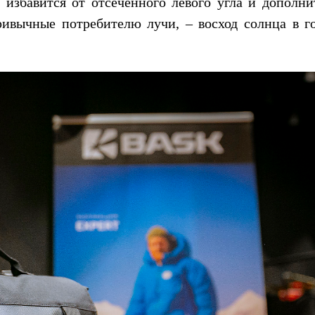
 избавится от отсеченного левого угла и дополни
ивычные потребителю лучи, – восход солнца в го