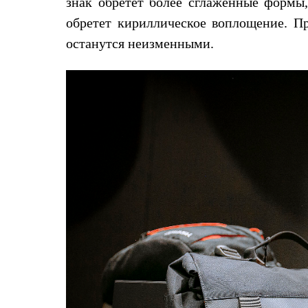
знак обретет более сглаженные формы,
Услуги
Медиа
обретет кириллическое воплощение. Пр
Где купить
останутся неизменными.