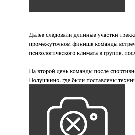
Толстовки
Брюки
Софтшелл одежда
Куртки
Флисовая одежда
Куртки
Далее следовали длинные участки трекк
Брюки
Жилеты
промежуточном финише команды встреч
Комбинезоны
психологического климата в группе, пос
Термобелье
Комплект термобелья
Снаряжение
На второй день команды после спортивн
Палатки и тенты
Палатки
Полушкино, где были поставлены технич
Тенты
Аксессуары для палаток
Рюкзаки
Экспедиционные
Легкоходные
Альпинистские
Городские
Аксессуары для рюкзаков
Спальные мешки
Пуховые