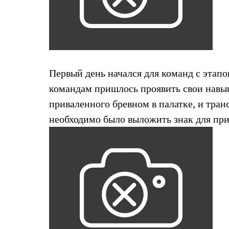
Брюки
Лёгкая одежда
Рубашки
Футболки
Толстовки
Брюки
Термобелье
Теплое термобелье
Первый день начался для команд с этап
Среднее термобелье
командам пришлось проявить свои навык
Легкое термобелье
Флисовая одежда
приваленного бревном в палатке, и тран
Куртки
Брюки
необходимо было выложить знак для при
Детская одежда
Утепленная пухом
Комбинезоны
Куртки
Брюки
Утепленная синтетикой
Комбинезоны
Куртки
Брюки
Лёгкая одежда
Футболки