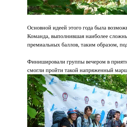
Тапочки и чуни
Тапочки
Чуни
Уход за обувью
Аксессуары
Основной идеей этого года была возмож
Головные уборы
Шапки
Команда, выполнившая наиболее сложны
Балаклавы и маски
премиальных баллов, таким образом, по
Кепки и бейсболки
Повязки
Шарфы
Финишировали группы вечером в приятно
Панамы
Перчатки и рукавицы
смогли пройти такой напряженный марш
Перчатки
Рукавицы
Носки
Полезные аксессуары
Брелки
Ремни
Шевроны
Опушки
Термоковрики
Уход за одеждой
В Арктику