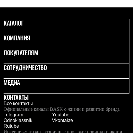
Тапочки
Чуни
Уход за обувью
Аксессуары
КАТАЛОГ
Головные уборы
Шапки
Балаклавы и маски
КОМПАНИЯ
Кепки и бейсболки
Повязки
ПОКУПАТЕЛЯМ
Шарфы
Панамы
Перчатки и рукавицы
СОТРУДНИЧЕСТВО
Перчатки
Рукавицы
Носки
МЕДИА
Полезные аксессуары
Брелки
КОНТАКТЫ
Ремни
Шевроны
Все контакты
Опушки
Официальные каналы BASK о жизни и развитии бренда
Термоковрики
Telegram
Youtube
Уход за одеждой
Odnoklassniki
Vkontakte
В Арктику
Rutube
Коллекции
Интернет-магазин, розничные продажи: новинки и акции