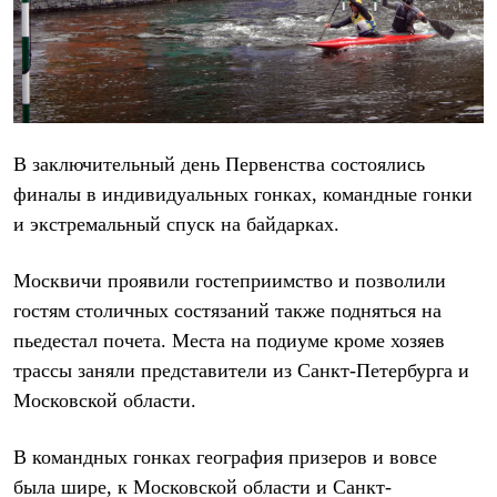
Термобелье
Теплое термобелье
Среднее термобелье
Легкое термобелье
Лёгкая одежда
Футболки
Рубашки
Толстовки
В заключительный день Первенства состоялись
Брюки
финалы в индивидуальных гонках, командные гонки
Шорты
Женская одежда
и экстремальный спуск на байдарках.
Утепленная пухом
Куртки
Москвичи проявили гостеприимство и позволили
Брюки
Жилеты
гостям столичных состязаний также подняться на
Утепленная синтетикой
пьедестал почета. Места на подиуме кроме хозяев
Куртки
Брюки
трассы заняли представители из Санкт-Петербурга и
Штормовая одежда
Московской области.
Куртки
Софтшелл одежда
Куртки
В командных гонках география призеров и вовсе
Брюки
была шире, к Московской области и Санкт-
Лёгкая одежда