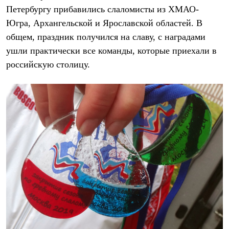
Рубашки
Петербургу прибавились слаломисты из ХМАО-
Футболки
Югра, Архангельской и Ярославской областей. В
Толстовки
общем, праздник получился на славу, с наградами
Брюки
Термобелье
ушли практически все команды, которые приехали в
Теплое термобелье
российскую столицу.
Среднее термобелье
Легкое термобелье
Флисовая одежда
Куртки
Брюки
Детская одежда
Утепленная пухом
Комбинезоны
Куртки
Брюки
Утепленная синтетикой
Комбинезоны
Куртки
Брюки
Лёгкая одежда
Футболки
Толстовки