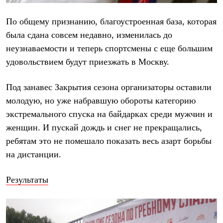
Брюки
Софтшелл одежда
По общему признанию, благоустроенная база, которая
Куртки
Флисовая одежда
была сдана совсем недавно, изменилась до
Куртки
неузнаваемости и теперь спортсмены с еще большим
Брюки
Жилеты
удовольствием будут приезжать в Москву.
Комбинезоны
Термобелье
Под занавес Закрытия сезона организаторы оставили
Комплект термобелья
Снаряжение
молодую, но уже набравшую обороты категорию
Палатки и тенты
экстремального спуска на байдарках среди мужчин и
Палатки
Тенты
женщин. И пускай дождь и снег не прекращались,
Аксессуары для палаток
ребятам это не помешало показать весь азарт борьбы
Рюкзаки
Экспедиционные
на дистанции.
Легкоходные
Альпинистские
Результаты
Городские
Аксессуары для рюкзаков
Спальные мешки
Пуховые
Комбинированные