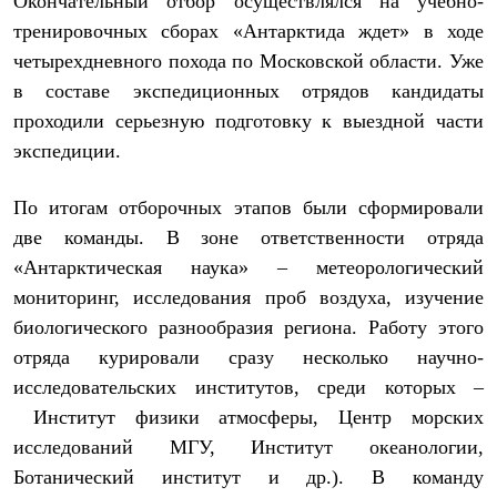
Окончательный отбор осуществлялся на учебно-
Рубашки
тренировочных сборах «Антарктида ждет» в ходе
Футболки
Толстовки
четырехдневного похода по Московской области. Уже
Брюки
в составе экспедиционных отрядов кандидаты
Термобелье
проходили серьезную подготовку к выездной части
Теплое термобелье
Среднее термобелье
экспедиции.
Легкое термобелье
Флисовая одежда
По итогам отборочных этапов были сформировали
Куртки
Брюки
две команды. В зоне ответственности отряда
Детская одежда
«Антарктическая наука» – метеорологический
Утепленная пухом
Комбинезоны
мониторинг, исследования проб воздуха, изучение
Куртки
биологического разнообразия региона. Работу этого
Брюки
Утепленная синтетикой
отряда курировали сразу несколько научно-
Комбинезоны
исследовательских институтов, среди которых –
Куртки
Институт физики атмосферы, Центр морских
Брюки
Лёгкая одежда
исследований МГУ, Институт океанологии,
Футболки
Ботанический институт и др.). В команду
Толстовки