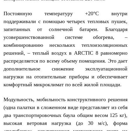
Тапочки
Чуни
Уход за обувью
Постоянную температуру +20°С внутри
Аксессуары
поддерживали с помощью четырех тепловых пушек,
Головные уборы
Шапки
запитанных от солнечной батареи. Благодаря
Балаклавы и маски
усовершенствованной системе обогрева, –
Кепки и бейсболки
комбинированию нескольких теплоизоляционных
Повязки
Шарфы
решений, – теплый воздух в ARCTIC 8 равномерно
Панамы
распределяется по всему объему помещения. Это дает
Перчатки и рукавицы
Перчатки
дополнительное снижение эксплуатационной
Рукавицы
нагрузки на отопительные приборы и обеспечивает
Носки
Полезные аксессуары
комфортный микроклимат по всей жилой площади.
Брелки
Ремни
Модульность, мобильность конструктивного решения
Шевроны
Опушки
(одна палатки в сложенном виде представляет из себя
Термоковрики
два транспортировочных баула общим весом 125 кг),
Уход за одеждой
В Арктику
высокая ветровая нагрузка (до 30 м/с), форма
Коллекции