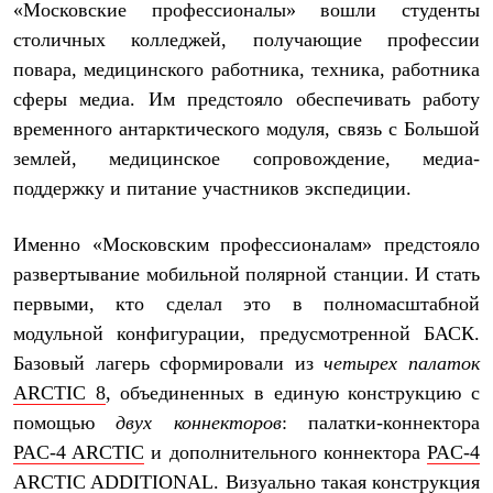
Брюки
«Московские профессионалы» вошли студенты
Софтшелл одежда
столичных колледжей, получающие профессии
Куртки
Флисовая одежда
повара, медицинского работника, техника, работника
Куртки
сферы медиа. Им предстояло обеспечивать работу
Брюки
временного антарктического модуля, связь с Большой
Жилеты
Комбинезоны
землей, медицинское сопровождение, медиа-
Термобелье
поддержку и питание участников экспедиции.
Комплект термобелья
Снаряжение
Палатки и тенты
Именно «Московским профессионалам» предстояло
Палатки
развертывание мобильной полярной станции. И стать
Тенты
Аксессуары для палаток
первыми, кто сделал это в полномасштабной
Рюкзаки
модульной конфигурации, предусмотренной БАСК.
Экспедиционные
Легкоходные
Базовый лагерь сформировали из
четырех
палаток
Альпинистские
ARCTIC 8
, объединенных в единую конструкцию с
Городские
помощью
двух коннекторов
: палатки-коннектора
Аксессуары для рюкзаков
Спальные мешки
PAC-4 ARCTIC
и дополнительного коннектора
PAC-4
Пуховые
ARCTIC ADDITIONAL
. Визуально такая конструкция
Комбинированные