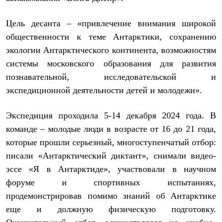
Термобелье
Теплое термобелье
Среднее термобелье
Цель десанта – «привлечение внимания широкой
Легкое термобелье
общественности к теме Антарктики, сохранению
Лёгкая одежда
экологии Антарктического континента, возможностям
Футболки
Рубашки
системы московского образования для развития
Толстовки
познавательной, исследовательской и
Брюки
Шорты
экспедиционной деятельности детей и молодежи».
Женская одежда
Утепленная пухом
Экспедиция проходила 5-14 декабря 2024 года. В
Куртки
Брюки
команде – молодые люди в возрасте от 16 до 21 года,
Жилеты
которые прошли серьезный, многоступенчатый отбор:
Утепленная синтетикой
Куртки
писали «Антарктический диктант», снимали видео-
Брюки
эссе «Я в Антарктиде», участвовали в научном
Штормовая одежда
форуме и спортивных испытаниях,
Куртки
Софтшелл одежда
продемонстрировав помимо знаний об Антарктике
Куртки
еще и должную физическую подготовку.
Брюки
Лёгкая одежда