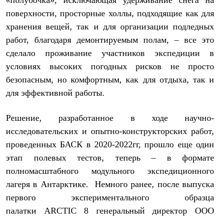
«полубочка», исключающая удерживание снега на
PEAK
поверхности, просторные холлы, подходящие как для
ЗА ПОЛЯРНЫМ КРУГОМ
TREK
хранения вещей, так и для организации подледных
BASK kids
работ, благодаря демонтируемым полам, – все это
CITY
BASK juno
сделало проживание участников экспедиции в
ИДЁМ В ПОХОД
условиях высоких погодных рисков не просто
Дневник капитана
безопасным, но комфортным, как для отдыха, так и
Каталог дилеров
Компания
для эффективной работы.
Баск сегодня
История
Отцы основатели
Решение, разработанное в ходе научно-
Производство
исследовательских и опытно-конструкторских работ,
Баск в вашем городе
проведенных БАСК в 2020-2022гг, прошло еще один
Контроль качества
Технологии
этап полевых тестов, теперь – в формате
Команда Баск
полномасштабного модульного экспедиционного
Сотрудничество
Дилерам
лагеря в Антарктике. Немного ранее, после выпуска
Стать дилером
первого экспериментального образца
Корпоративным клиентам
Услуги
палатки ARCTIC 8 генеральный директор ООО
Медиа