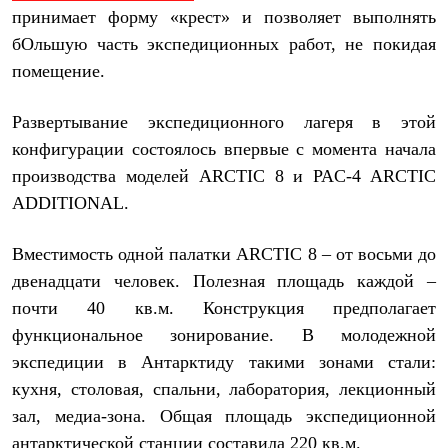
С синтетическим утеплителем
принимает форму «крест» и позволяет выполнять
Аксессуары для спальников
бОльшую часть экспедиционных работ, не покидая
Сумки и баулы
Баулы
помещение.
Кошельки
Сумки
Развертывание экспедиционного лагеря в этой
Гермомешки
Полезные аксессуары
конфигурации состоялось впервые с момента начала
Книги
производства моделей ARCTIC 8 и PAC-4 ARCTIC
Еда
ADDITIONAL.
Коврики
Обувь
Женская обувь
Вместимость одной палатки ARCTIC 8 – от восьми до
Сапоги
Ботинки
двенадцати человек. Полезная площадь каждой –
Мужская обувь
почти 40 кв.м. Конструкция предполагает
Ботинки
функциональное зонирование. В молодежной
Кроссовки
Сапоги
экспедиции в Антарктиду такими зонами стали:
Гамаши и бахилы
кухня, столовая, спальни, лаборатория, лекционный
Гамаши
Бахилы
зал, медиа-зона. Общая площадь экспедиционной
Тапочки и чуни
антарктической станции составила 220 кв.м.