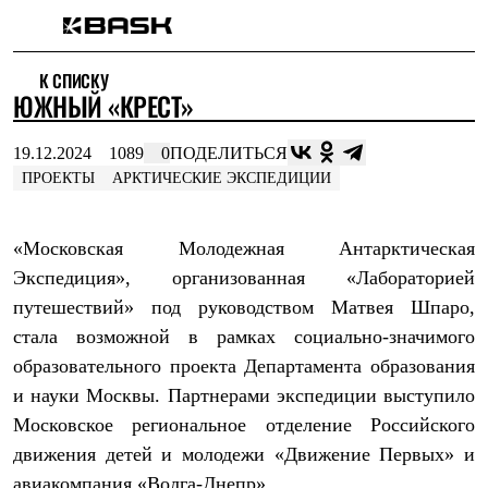
Каталог
К СПИСКУ
Интернет-магазин
ЮЖНЫЙ «КРЕСТ»
Мужская одежда
Утепленная пухом
Куртки
19.12.2024
1089
0
ПОДЕЛИТЬСЯ
Брюки
ПРОЕКТЫ
АРКТИЧЕСКИЕ ЭКСПЕДИЦИИ
Жилеты
Комбинезоны
Утепленная синтетикой
«Московская Молодежная Антарктическая
Куртки
Брюки
Экспедиция», организованная «Лабораторией
Штормовая одежда
путешествий» под руководством Матвея Шпаро,
Куртки
Брюки
стала возможной в рамках социально-значимого
Софтшелл одежда
образовательного проекта Департамента образования
Куртки
Брюки
и науки Москвы. Партнерами экспедиции выступило
Флисовая одежда
Московское региональное отделение Российского
Куртки
движения детей и молодежи «Движение Первых» и
Брюки
Жилеты
авиакомпания «Волга-Днепр».