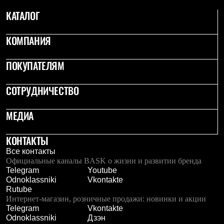
Рубашки
КАТАЛОГ
Футболки
Толстовки
Брюки
КОМПАНИЯ
Термобелье
Теплое термобелье
ПОКУПАТЕЛЯМ
Среднее термобелье
Легкое термобелье
Флисовая одежда
СОТРУДНИЧЕСТВО
Куртки
Брюки
Детская одежда
МЕДИА
Утепленная пухом
Комбинезоны
КОНТАКТЫ
Куртки
Брюки
Все контакты
Утепленная синтетикой
Официальные каналы BASK о жизни и развитии бренда
Комбинезоны
Telegram
Youtube
Куртки
Odnoklassniki
Vkontakte
Брюки
Rutube
Лёгкая одежда
Интернет-магазин, розничные продажи: новинки и акции
Футболки
Telegram
Vkontakte
Толстовки
Odnoklassniki
Дзэн