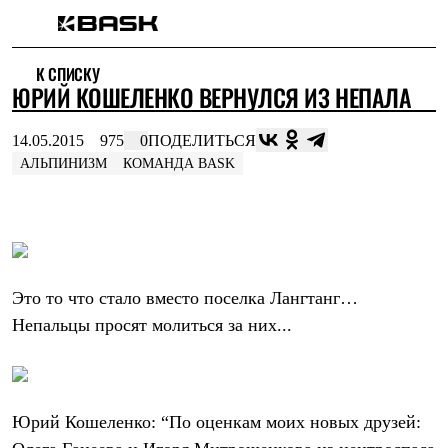
Каталог
К СПИСКУ
Интернет-магазин
ЮРИЙ КОШЕЛЕНКО ВЕРНУЛСЯ ИЗ НЕПАЛА
Мужская одежда
Утепленная пухом
Куртки
14.05.2015
975
0
ПОДЕЛИТЬСЯ
Брюки
АЛЬПИНИЗМ
КОМАНДА BASK
Жилеты
Комбинезоны
Утепленная синтетикой
Куртки
Брюки
Штормовая одежда
Куртки
Это то что стало вместо поселка Лангтанг…
Брюки
Софтшелл одежда
Непальцы просят молиться за них...
Куртки
Брюки
Флисовая одежда
Куртки
Брюки
Юрий Кошеленко: “По оценкам моих новых друзей:
Жилеты