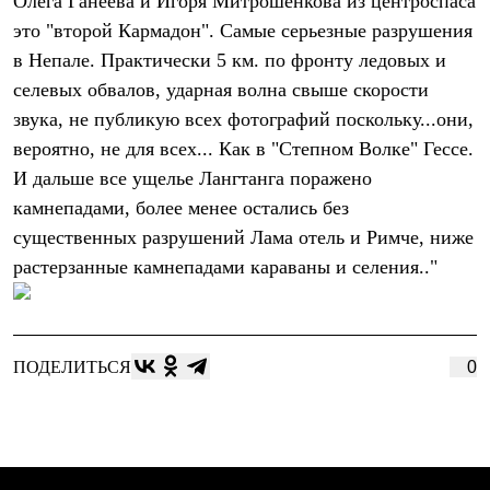
Олега Ганеева и Игоря Митрошенкова из центроспаса
Термобелье
Теплое термобелье
это "второй Кармадон". Самые серьезные разрушения
Среднее термобелье
в Непале. Практически 5 км. по фронту ледовых и
Легкое термобелье
селевых обвалов, ударная волна свыше скорости
Лёгкая одежда
Футболки
звука, не публикую всех фотографий поскольку...они,
Рубашки
вероятно, не для всех... Как в "Степном Волке" Гессе.
Толстовки
Брюки
И дальше все ущелье Лангтанга поражено
Шорты
камнепадами, более менее остались без
Женская одежда
существенных разрушений Лама отель и Римче, ниже
Утепленная пухом
Куртки
растерзанные камнепадами караваны и селения.."
Брюки
Жилеты
Утепленная синтетикой
Куртки
Брюки
ПОДЕЛИТЬСЯ
0
Штормовая одежда
Куртки
Софтшелл одежда
Куртки
Брюки
Лёгкая одежда