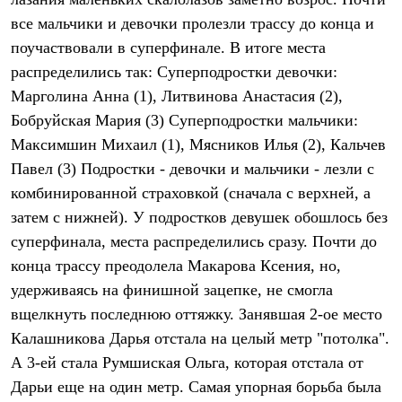
Термобелье
все мальчики и девочки пролезли трассу до конца и
Теплое термобелье
Среднее термобелье
поучаствовали в суперфинале. В итоге места
Легкое термобелье
распределились так: Суперподростки девочки:
Лёгкая одежда
Футболки
Марголина Анна (1), Литвинова Анастасия (2),
Рубашки
Бобруйская Мария (3) Суперподростки мальчики:
Толстовки
Брюки
Максимшин Михаил (1), Мясников Илья (2), Кальчев
Шорты
Павел (3) Подростки - девочки и мальчики - лезли с
Женская одежда
комбинированной страховкой (сначала с верхней, а
Утепленная пухом
Куртки
затем с нижней). У подростков девушек обошлось без
Брюки
суперфинала, места распределились сразу. Почти до
Жилеты
Утепленная синтетикой
конца трассу преодолела Макарова Ксения, но,
Куртки
удерживаясь на финишной зацепке, не смогла
Брюки
вщелкнуть последнюю оттяжку. Занявшая 2-ое место
Штормовая одежда
Куртки
Калашникова Дарья отстала на целый метр "потолка".
Софтшелл одежда
А 3-ей стала Румшиская Ольга, которая отстала от
Куртки
Брюки
Дарьи еще на один метр. Самая упорная борьба была
Лёгкая одежда