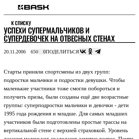
Каталог
К СПИСКУ
Интернет-магазин
УСПЕХИ СУПЕРМАЛЬЧИКОВ И
Мужская одежда
Утепленная пухом
СУПЕРДЕВОЧЕК НА ОТВЕСНЫХ СТЕНАХ
Куртки
Брюки
20.11.2006
650
0
ПОДЕЛИТЬСЯ
Жилеты
Комбинезоны
Утепленная синтетикой
Куртки
Старты приняли спортсмены из двух групп:
Брюки
подростки мальчики и подростки девушки. Чтобы
Штормовая одежда
маленькие участники тоже смогли побороться и
Куртки
Брюки
получить призы, были созданы ещё две возрастные
Софтшелл одежда
группы: суперподростки мальчики и девочки - дети
Куртки
Брюки
1995 года рождения и младше. Для самых младших
Флисовая одежда
участников были подготовлены простые трассы на
Куртки
Брюки
вертикальной стене с верхней страховкой. Уровень
Жилеты
лазания маленьких скалолазов заметно возрос. Почти