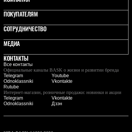
С синтетическим утеплителем
Аксессуары для спальников
ПОКУПАТЕЛЯМ
Сумки и баулы
Баулы
Кошельки
СОТРУДНИЧЕСТВО
Сумки
Гермомешки
МЕДИА
Полезные аксессуары
Книги
Еда
КОНТАКТЫ
Коврики
Все контакты
Обувь
Официальные каналы BASK о жизни и развитии бренда
Женская обувь
Telegram
Youtube
Сапоги
Odnoklassniki
Vkontakte
Ботинки
Rutube
Мужская обувь
Интернет-магазин, розничные продажи: новинки и акции
Ботинки
Telegram
Vkontakte
Кроссовки
Odnoklassniki
Дзэн
Сапоги
Гамаши и бахилы
Гамаши
Бахилы
Тапочки и чуни