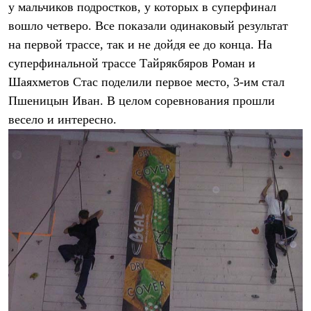
у мальчиков подростков, у которых в суперфинал
Рубашки
Футболки
вошло четверо. Все показали одинаковый результат
Толстовки
на первой трассе, так и не дойдя ее до конца. На
Брюки
суперфинальной трассе Тайрякбяров Роман и
Термобелье
Теплое термобелье
Шаяхметов Стас поделили первое место, 3-им стал
Среднее термобелье
Пшеницын Иван. В целом соревнования прошли
Легкое термобелье
Флисовая одежда
весело и интересно.
Куртки
Брюки
Детская одежда
Утепленная пухом
Комбинезоны
Куртки
Брюки
Утепленная синтетикой
Комбинезоны
Куртки
Брюки
Лёгкая одежда
Футболки
Толстовки