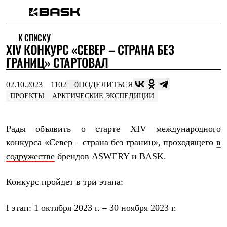
Каталог
К СПИСКУ
Интернет-магазин
XIV КОНКУРС «СЕВЕР – СТРАНА БЕЗ
Мужская одежда
Утепленная пухом
ГРАНИЦ» СТАРТОВАЛ
Куртки
Брюки
02.10.2023
1102
0
ПОДЕЛИТЬСЯ
Жилеты
Комбинезоны
ПРОЕКТЫ
АРКТИЧЕСКИЕ ЭКСПЕДИЦИИ
Утепленная синтетикой
Куртки
Брюки
Рады объявить о старте XIV международного
Штормовая одежда
конкурса «Север – страна без границ», проходящего
в
Куртки
Брюки
содружестве
брендов ASWERY и BASK.
Софтшелл одежда
Куртки
Конкурс пройдет в три этапа:
Брюки
Флисовая одежда
Куртки
I этап: 1 октября 2023 г. – 30 ноября 2023 г.
Брюки
Жилеты