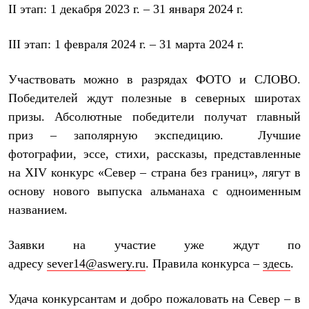
Термобелье
II этап: 1 декабря 2023 г. – 31 января 2024 г.
Теплое термобелье
Среднее термобелье
III этап: 1 февраля 2024 г. – 31 марта 2024 г.
Легкое термобелье
Лёгкая одежда
Футболки
Участвовать можно в разрядах ФОТО и СЛОВО.
Рубашки
Толстовки
Победителей ждут полезные в северных широтах
Брюки
призы. Абсолютные победители получат главный
Шорты
приз – заполярную экспедицию. Лучшие
Женская одежда
Утепленная пухом
фотографии, эссе, стихи, рассказы, представленные
Куртки
на XIV конкурс «Север – страна без границ», лягут в
Брюки
Жилеты
основу нового выпуска альманаха с одноименным
Утепленная синтетикой
названием.
Куртки
Брюки
Штормовая одежда
Заявки на участие уже ждут по
Куртки
адресу
sever14@aswery.ru
. Правила конкурса –
здесь
.
Софтшелл одежда
Куртки
Брюки
Удача конкурсантам и добро пожаловать на Север – в
Лёгкая одежда