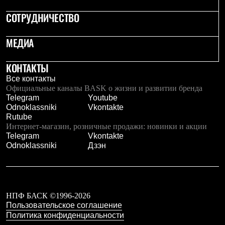
Брюки
Софтшелл одежда
СОТРУДНИЧЕСТВО
Куртки
Флисовая одежда
МЕДИА
Куртки
Брюки
Жилеты
КОНТАКТЫ
Комбинезоны
Термобелье
Все контакты
Комплект термобелья
Официальные каналы BASK о жизни и развитии бренда
Снаряжение
Telegram
Youtube
Палатки и тенты
Odnoklassniki
Vkontakte
Палатки
Rutube
Тенты
Интернет-магазин, розничные продажи: новинки и акции
Аксессуары для палаток
Telegram
Vkontakte
Рюкзаки
Odnoklassniki
Дзэн
Экспедиционные
Легкоходные
Альпинистские
Городские
Аксессуары для рюкзаков
НПФ БАСК ©1996-2026
Спальные мешки
Пользовательское соглашение
Пуховые
Политика конфиденциальности
Комбинированные