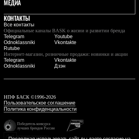
МЕДИА
Брюки
Софтшелл одежда
Куртки
КОНТАКТЫ
Флисовая одежда
Все контакты
Куртки
Официальные каналы BASK о жизни и развитии бренда
Брюки
Telegram
Youtube
Жилеты
Odnoklassniki
Vkontakte
Комбинезоны
Rutube
Термобелье
Интернет-магазин, розничные продажи: новинки и акции
Комплект термобелья
Telegram
Vkontakte
Снаряжение
Odnoklassniki
Дзэн
Палатки и тенты
Палатки
Тенты
Аксессуары для палаток
Рюкзаки
Экспедиционные
НПФ БАСК ©1996-2026
Легкоходные
Пользовательское соглашение
Альпинистские
Политика конфиденциальности
Городские
Аксессуары для рюкзаков
Победитель конкурса
Спальные мешки
лучших брендов России
Пуховые
резидент технопарка
Комбинированные
Продолжая использовать сайт, вы даете согласие на