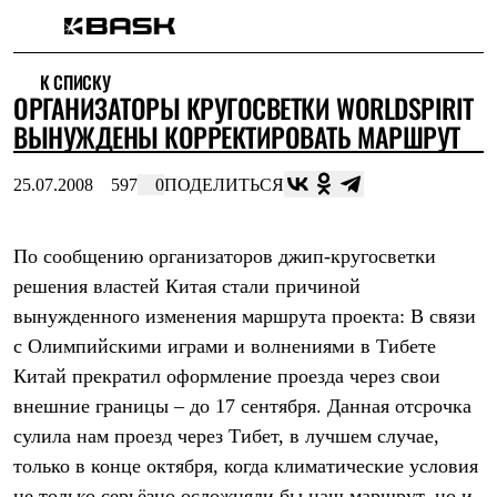
Каталог
К СПИСКУ
Интернет-магазин
ОРГАНИЗАТОРЫ КРУГОСВЕТКИ WORLDSPIRIT
Мужская одежда
Утепленная пухом
ВЫНУЖДЕНЫ КОРРЕКТИРОВАТЬ МАРШРУТ
Куртки
Брюки
25.07.2008
597
0
ПОДЕЛИТЬСЯ
Жилеты
Комбинезоны
Утепленная синтетикой
Куртки
По сообщению организаторов джип-кругосветки
Брюки
решения властей Китая стали причиной
Штормовая одежда
вынужденного изменения маршрута проекта: В связи
Куртки
Брюки
с Олимпийскими играми и волнениями в Тибете
Софтшелл одежда
Китай прекратил оформление проезда через свои
Куртки
Брюки
внешние границы – до 17 сентября. Данная отсрочка
Флисовая одежда
сулила нам проезд через Тибет, в лучшем случае,
Куртки
Брюки
только в конце октября, когда климатические условия
Жилеты
не только серьёзно осложняли бы наш маршрут, но и