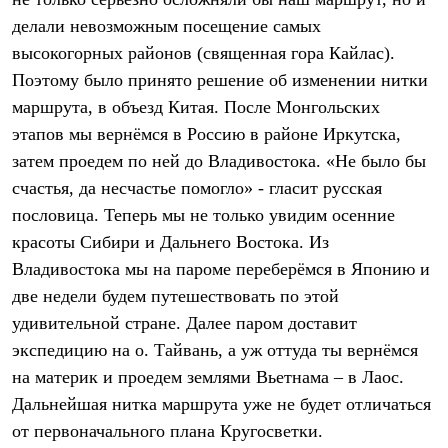
Термобелье
делали невозможным посещение самых
Теплое термобелье
Среднее термобелье
высокогорных районов (священная гора Кайлас).
Легкое термобелье
Поэтому было принято решение об изменении нитки
Лёгкая одежда
Футболки
маршрута, в объезд Китая. После Монгольских
Рубашки
этапов мы вернёмся в Россию в районе Иркутска,
Толстовки
Брюки
затем проедем по ней до Владивостока. «Не было бы
Шорты
счастья, да несчастье помогло» - гласит русская
Женская одежда
пословица. Теперь мы не только увидим осенние
Утепленная пухом
Куртки
красоты Сибири и Дальнего Востока. Из
Брюки
Владивостока мы на пароме переберёмся в Японию и
Жилеты
Утепленная синтетикой
две недели будем путешествовать по этой
Куртки
удивительной стране. Далее паром доставит
Брюки
экспедицию на о. Тайвань, а уж оттуда ты вернёмся
Штормовая одежда
Куртки
на материк и проедем землями Вьетнама – в Лаос.
Софтшелл одежда
Дальнейшая нитка маршрута уже не будет отличаться
Куртки
Брюки
от первоначального плана Кругосветки.
Лёгкая одежда