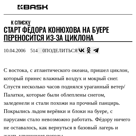
Каталог
К СПИСКУ
Интернет-магазин
СТАРТ ФЁДОРА КОНЮХОВА НА БУЕРЕ
Мужская одежда
Утепленная пухом
ПЕРЕНОСИТСЯ ИЗ-ЗА ЦИКЛОНА
Куртки
Брюки
10.04.2006
514
0
ПОДЕЛИТЬСЯ
Жилеты
Комбинезоны
Утепленная синтетикой
Куртки
С востока, с атлантического океана, пришел циклон,
Брюки
который принес влажный воздух и мокрый снег.
Штормовая одежда
Спустя несколько часов поднялся ураганный ветер/
Куртки
Брюки
Палатки, которые были облеплены снегом,
Софтшелл одежда
заледенели и стали похожи на прочный панцирь.
Куртки
Брюки
Покрылись льдом верёвки и блоки на буере, с
Флисовая одежда
парусами стало невозможно работать. Фёдору ничего
Куртки
Брюки
не оставалось, как вернуться в базовый лагерь и
Жилеты
ждать улучшения погоды.