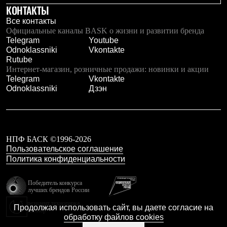
КОНТАКТЫ
Рубашки
Футболки
Все контакты
Толстовки
Официальные каналы BASK о жизни и развитии бренда
Брюки
Telegram
Youtube
Термобелье
Odnoklassniki
Vkontakte
Теплое термобелье
Rutube
Среднее термобелье
Интернет-магазин, розничные продажи: новинки и акции
Легкое термобелье
Telegram
Vkontakte
Флисовая одежда
Odnoklassniki
Дзэн
Куртки
Брюки
Детская одежда
Утепленная пухом
Комбинезоны
НПФ БАСК ©1996-2026
Куртки
Пользовательское соглашение
Брюки
Политика конфиденциальности
Утепленная синтетикой
Комбинезоны
Куртки
Победитель конкурса
Брюки
лучших брендов России
Лёгкая одежда
резидент технопарка
Продолжая использовать сайт, вы даете согласие на
Футболки
Калибр
обработку файлов cookies
Толстовки