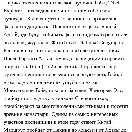
– приключения в монгольской пустыне Гоби; Tibet
Рубашки
Футболки
Explorer – исследование и познание тибетской
Толстовки
культуры. 8 июля путешественники отправятся в
Брюки
фотоэкспедицию на Шавлинские озера в Горный
Термобелье
Теплое термобелье
Алтай, где будут собирать фото и видеоматериалы для
Среднее термобелье
выставок, журналов ФотоTravel, National Geographic
Легкое термобелье
Флисовая одежда
Россия и спутникового канала «Телепутешествия».
Куртки
После Горного Алтая команда экспедиции отправится
Брюки
в пустыню Гоби (15-26 августа). В прошлом году
Детская одежда
Утепленная пухом
путешественники пересекли северную часть Гоби, в
Комбинезоны
этом году они на джипах углубятся на юг
Куртки
Брюки
Монгольской Гоби, покорят барханы Хонгорын Элс,
Утепленная синтетикой
пройдут по леднику в каньоне Стервятников,
Комбинезоны
Куртки
понаблюдают за многочисленными птицами и посетят
Брюки
древние монастыри. Одним из самых интересных
Лёгкая одежда
участков экспедиции в этом году станет Китай.
Футболки
Толстовки
Маршрут пройдет от Пекина до Лхасы и от Лхасы до