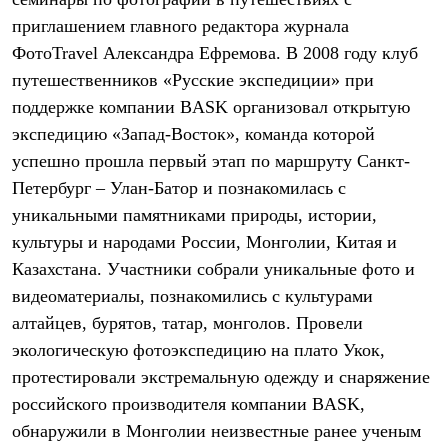
PEAK
приглашением главного редактора журнала
ЗА ПОЛЯРНЫМ КРУГОМ
TREK
ФотоTravel Александра Ефремова. В 2008 году клуб
BASK kids
путешественников «Русские экспедиции» при
CITY
BASK juno
поддержке компании BASK организовал открытую
ИДЁМ В ПОХОД
экспедицию «Запад-Восток», команда которой
Дневник капитана
успешно прошла первый этап по маршруту Санкт-
Каталог дилеров
Компания
Петербург – Улан-Батор и познакомилась с
Баск сегодня
уникальными памятниками природы, истории,
История
Отцы основатели
культуры и народами России, Монголии, Китая и
Производство
Казахстана. Участники собрали уникальные фото и
Баск в вашем городе
Контроль качества
видеоматериалы, познакомились с культурами
Технологии
алтайцев, бурятов, татар, монголов. Провели
Команда Баск
экологическую фотоэкспедицию на плато Укок,
Сотрудничество
Дилерам
протестировали экстремальную одежду и снаряжение
Стать дилером
российского производителя компании BASK,
Корпоративным клиентам
Услуги
обнаружили в Монголии неизвестные ранее ученым
Медиа