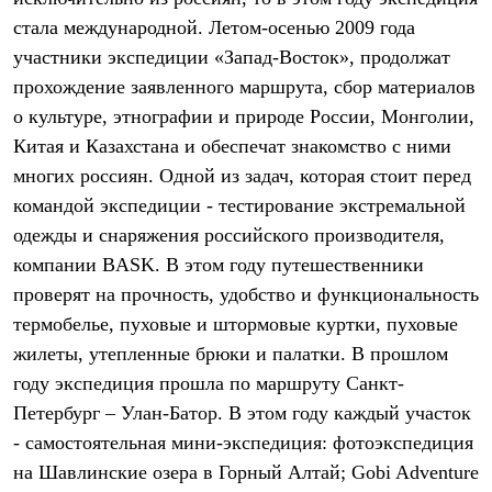
Термобелье
стала международной. Летом-осенью 2009 года
Теплое термобелье
Среднее термобелье
участники экспедиции «Запад-Восток», продолжат
Легкое термобелье
прохождение заявленного маршрута, сбор материалов
Лёгкая одежда
Футболки
о культуре, этнографии и природе России, Монголии,
Рубашки
Китая и Казахстана и обеспечат знакомство с ними
Толстовки
многих россиян. Одной из задач, которая стоит перед
Брюки
Шорты
командой экспедиции - тестирование экстремальной
Женская одежда
одежды и снаряжения российского производителя,
Утепленная пухом
Куртки
компании BASK. В этом году путешественники
Брюки
проверят на прочность, удобство и функциональность
Жилеты
Утепленная синтетикой
термобелье, пуховые и штормовые куртки, пуховые
Куртки
жилеты, утепленные брюки и палатки. В прошлом
Брюки
году экспедиция прошла по маршруту Санкт-
Штормовая одежда
Куртки
Петербург – Улан-Батор. В этом году каждый участок
Софтшелл одежда
- самостоятельная мини-экспедиция: фотоэкспедиция
Куртки
Брюки
на Шавлинские озера в Горный Алтай; Gobi Adventure
Лёгкая одежда