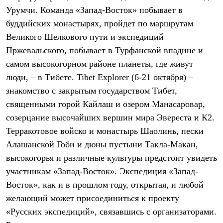
Брюки
Урумчи. Команда «Запад-Восток» побывает в
Софтшелл одежда
Куртки
буддийских монастырях, пройдет по маршрутам
Флисовая одежда
Великого Шелкового пути и экспедиций
Куртки
Брюки
Пржевальского, побывает в Турфанской впадине и
Жилеты
самом высокогорном районе планеты, где живут
Комбинезоны
люди, – в Тибете. Tibet Explorer (6-21 октября) –
Термобелье
Комплект термобелья
знакомство с закрытым государством Тибет,
Снаряжение
священными горой Кайлаш и озером Манасаровар,
Палатки и тенты
Палатки
созерцание высочайших вершин мира Эвереста и К2.
Тенты
Терракотовое войско и монастырь Шаолинь, пески
Аксессуары для палаток
Алашанской Гоби и дюны пустыни Такла-Макан,
Рюкзаки
Экспедиционные
высокогорья и различные культуры предстоит увидеть
Легкоходные
участникам «Запад-Восток». Экспедиция «Запад-
Альпинистские
Городские
Восток», как и в прошлом году, открытая, и любой
Аксессуары для рюкзаков
желающий может присоединиться к проекту
Спальные мешки
Пуховые
«Русских экспедиций», связавшись с организаторами.
Комбинированные