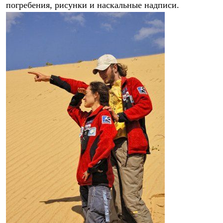
погребения, рисунки и наскальные надписи.
Где купить