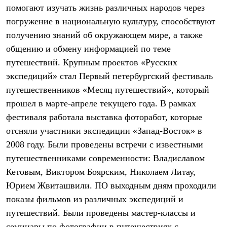
Тапочки
помогают изучать жизнь различных народов через
Чуни
Уход за обувью
погружение в национальную культуру, способствуют
Аксессуары
получению знаний об окружающем мире, а также
Головные уборы
общению и обмену информацией по теме
Шапки
Балаклавы и маски
путешествий. Крупным проектов «Русских
Кепки и бейсболки
экспедиций» стал Первый петербургский фестиваль
Повязки
Шарфы
путешественников «Месяц путешествий», который
Панамы
прошел в марте-апреле текущего года. В рамках
Перчатки и рукавицы
Перчатки
фестиваля работала выставка фоторабот, которые
Рукавицы
отсняли участники экспедиции «Запад-Восток» в
Носки
2008 году. Были проведены встречи с известными
Полезные аксессуары
Брелки
путешественниками современности: Владиславом
Ремни
Кетовым, Виктором Боярским, Николаем Литау,
Шевроны
Опушки
Юрием Жвиташвили. ПО выходным дням проходили
Термоковрики
показы фильмов из различных экспедиций и
Уход за одеждой
путешествий. Были проведены мастер-классы и
В Арктику
Коллекции
семинары по фотографии в путешествиях с