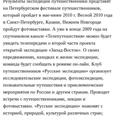
Результаты экспедиции путешественники представят
С синтетическим утеплителем
на Петербургском фестивале путешественников,
Аксессуары для спальников
Сумки и баулы
который пройдет в мае-июне 2010 г. Весной 2010 года
Баулы
в Санкт-Петербурге, Казани, Нижнем Новгороде
Кошельки
Сумки
пройдут фотовыставки. А уже в конце 2009 года на
Гермомешки
спутниковом канале «Телепутешествия» можно будет
Полезные аксессуары
Книги
увидеть телепередачи о второй части проекта
Еда
открытой экспедиции «Запад-Восток». О своих
Коврики
передвижениях, находках и жизни экспедиции,
Обувь
Женская обувь
команда будет сообщать в режиме он-лайн. Клуб
Сапоги
путешественников «Русские экспедиции» организует
Ботинки
Мужская обувь
исследовательские экспедиции, фотоэкспедиции,
Ботинки
познавательные путешествия и приключенческие
Кроссовки
мероприятия по России и другим странам. Проводит
Сапоги
Гамаши и бахилы
встречи с путешественниками, лекции и
Гамаши
фотовыставки. «Русские экспедиции» знакомят с
Бахилы
Тапочки и чуни
историей, природой, культурой различных стран;