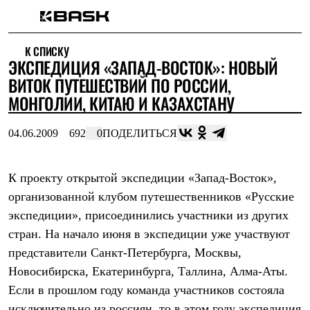
Каталог
К СПИСКУ
Интернет-магазин
ЭКСПЕДИЦИЯ «ЗАПАД-ВОСТОК»: НОВЫЙ
Мужская одежда
Утепленная пухом
ВИТОК ПУТЕШЕСТВИЙ ПО РОССИИ,
Куртки
МОНГОЛИИ, КИТАЮ И КАЗАХСТАНУ
Брюки
Жилеты
Комбинезоны
04.06.2009
692
0
ПОДЕЛИТЬСЯ
Утепленная синтетикой
Куртки
Брюки
К проекту открытой экспедиции «Запад-Восток»,
Штормовая одежда
организованной клубом путешественников «Русские
Куртки
Брюки
экспедиции», присоединились участники из других
Софтшелл одежда
стран. На начало июня в экспедиции уже участвуют
Куртки
Брюки
представители Санкт-Петербурга, Москвы,
Флисовая одежда
Новосибирска, Екатеринбурга, Таллина, Алма-Аты.
Куртки
Брюки
Если в прошлом году команда участников состояла
Жилеты
исключительно из россиян, то в этом году экспедиция