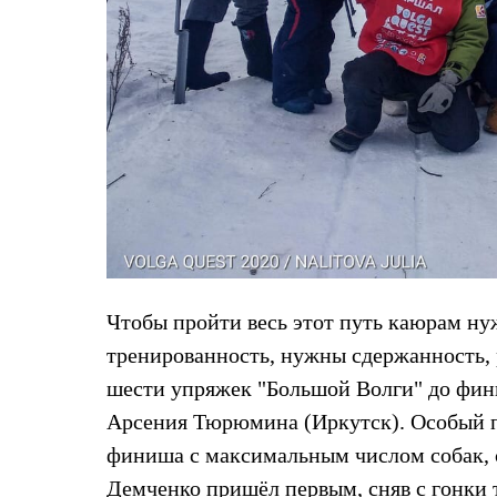
Тапочки и чуни
Тапочки
Чуни
Уход за обувью
Аксессуары
Головные уборы
Шапки
Балаклавы и маски
Кепки и бейсболки
Повязки
Шарфы
Панамы
Перчатки и рукавицы
Перчатки
Рукавицы
Чтобы пройти весь этот путь каюрам ну
Носки
Полезные аксессуары
тренированность, нужны сдержанность, р
Брелки
шести упряжек "Большой Волги" до фин
Ремни
Шевроны
Арсения Тюрюмина (Иркутск). Особый п
Опушки
Термоковрики
финиша с максимальным числом собак, с
Уход за одеждой
Демченко пришёл первым, сняв с гонки 
В Арктику