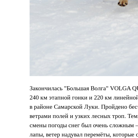
Толстовки
Брюки
Софтшелл одежда
Куртки
Флисовая одежда
Куртки
Брюки
Жилеты
Комбинезоны
Термобелье
Комплект термобелья
Снаряжение
Палатки и тенты
Палатки
Тенты
Закончилась "Большая Волга" VOLGA QU
Аксессуары для палаток
240 км этапной гонки и 220 км линейно
Рюкзаки
Экспедиционные
в районе Самарской Луки. Пройдено бес
Легкоходные
Альпинистские
ветрами полей и узких лесных троп. Темп
Городские
смены погоды снег был очень сложным 
Аксессуары для рюкзаков
Спальные мешки
лапы, ветер надувал перемёты, которые
Пуховые