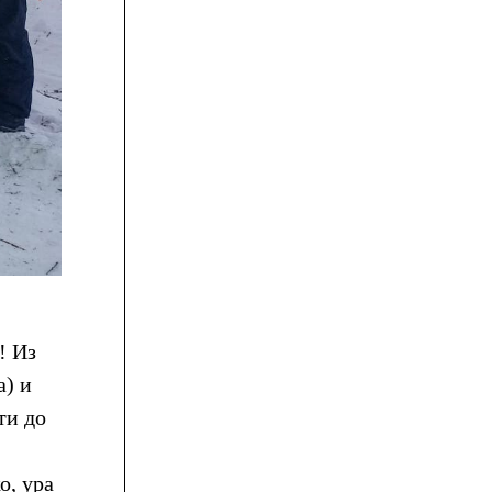
! Из
) и
ти до
о, ура