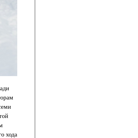
зади
горам
семи
стой
м
го хода