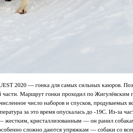
EST 2020 — гонка для самых сильных каюров. По
й части. Маршрут гонки проходил по Жигулёвским 
численное число наборов и спусков, продуваемых в
ература за это время опускалась до -19С. Из-за ча
— жестким, кристаллизованным — он ранил собака
 особенно сложно даются упряжкам — собаки со все