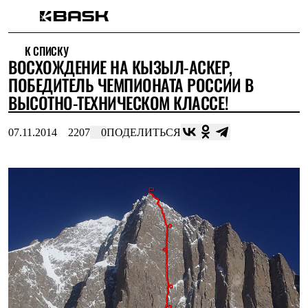
Каталог
К СПИСКУ
Интернет-магазин
ВОСХОЖДЕНИЕ НА КЫЗЫЛ-АСКЕР,
Мужская одежда
Утепленная пухом
ПОБЕДИТЕЛЬ ЧЕМПИОНАТА РОССИИ В
Куртки
ВЫСОТНО-ТЕХНИЧЕСКОМ КЛАССЕ!
Брюки
Жилеты
Комбинезоны
07.11.2014
2207
0
ПОДЕЛИТЬСЯ
Утепленная синтетикой
Куртки
Брюки
Штормовая одежда
Куртки
Брюки
Софтшелл одежда
Куртки
Брюки
Флисовая одежда
Куртки
Брюки
Жилеты