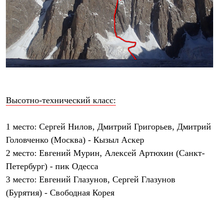
Термобелье
Теплое термобелье
Среднее термобелье
Легкое термобелье
Лёгкая одежда
Футболки
Рубашки
Толстовки
Брюки
Шорты
Женская одежда
Высотно-технический класс:
Утепленная пухом
Куртки
Брюки
1 место
: Сергей Нилов, Дмитрий Григорьев, Дмитрий
Жилеты
Головченко (Москва) - Кызыл Аскер
Утепленная синтетикой
2 место
: Евгений Мурин, Алексей Артюхин (Санкт-
Куртки
Брюки
Петербург) - пик Одесса
Штормовая одежда
3 место:
Евгений Глазунов, Сергей Глазунов
Куртки
Софтшелл одежда
(Бурятия) - Свободная Корея
Куртки
Брюки
Лёгкая одежда