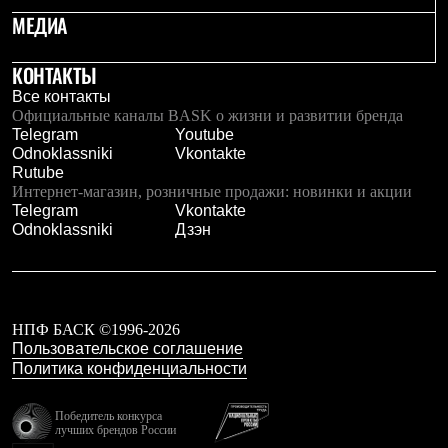
Брюки
МЕДИА
Софтшелл одежда
Куртки
Флисовая одежда
КОНТАКТЫ
Куртки
Все контакты
Брюки
Официальные каналы BASK о жизни и развитии бренда
Жилеты
Telegram
Youtube
Комбинезоны
Odnoklassniki
Vkontakte
Термобелье
Rutube
Комплект термобелья
Интернет-магазин, розничные продажи: новинки и акции
Снаряжение
Telegram
Vkontakte
Палатки и тенты
Odnoklassniki
Дзэн
Палатки
Тенты
Аксессуары для палаток
Рюкзаки
Экспедиционные
Легкоходные
НПФ БАСК ©1996-2026
Альпинистские
Пользовательское соглашение
Городские
Политика конфиденциальности
Аксессуары для рюкзаков
Спальные мешки
Победитель конкурса
Пуховые
лучших брендов России
Комбинированные