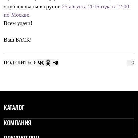
Рубашки
опубликованы в группе
25 августа 2016 года в 12:00
Футболки
по Москве
.
Толстовки
Брюки
Всем удачи!
Термобелье
Теплое термобелье
Ваш БАСК!
Среднее термобелье
Легкое термобелье
Флисовая одежда
Куртки
ПОДЕЛИТЬСЯ
0
Брюки
Детская одежда
Утепленная пухом
Комбинезоны
Куртки
Брюки
Утепленная синтетикой
Комбинезоны
КАТАЛОГ
Куртки
Брюки
КОМПАНИЯ
Лёгкая одежда
Футболки
Толстовки