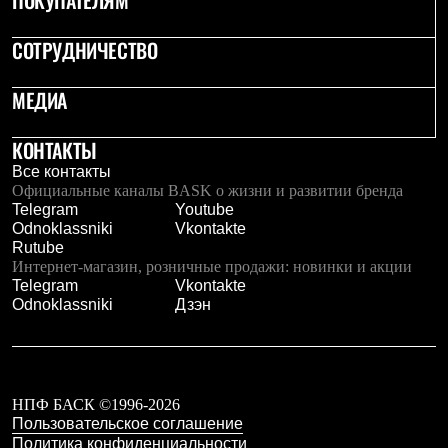
ПОКУПАТЕЛЯМ
Брюки
Софтшелл одежда
Куртки
СОТРУДНИЧЕСТВО
Флисовая одежда
Куртки
МЕДИА
Брюки
Жилеты
Комбинезоны
КОНТАКТЫ
Термобелье
Все контакты
Комплект термобелья
Официальные каналы BASK о жизни и развитии бренда
Снаряжение
Telegram
Youtube
Палатки и тенты
Odnoklassniki
Vkontakte
Палатки
Rutube
Тенты
Интернет-магазин, розничные продажи: новинки и акции
Аксессуары для палаток
Telegram
Vkontakte
Рюкзаки
Odnoklassniki
Дзэн
Экспедиционные
Легкоходные
Альпинистские
Городские
Аксессуары для рюкзаков
Спальные мешки
НПФ БАСК ©1996-2026
Пуховые
Пользовательское соглашение
Комбинированные
Политика конфиденциальности