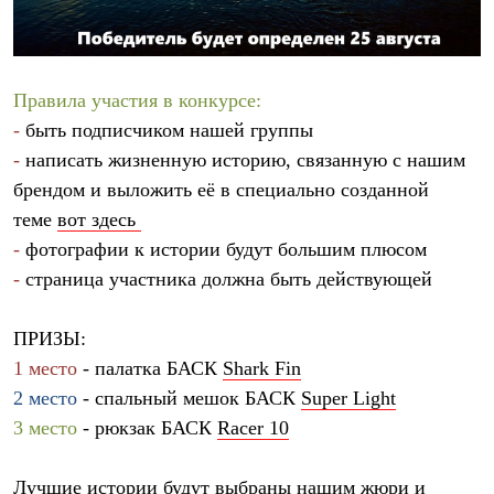
Термобелье
Теплое термобелье
Среднее термобелье
Легкое термобелье
Лёгкая одежда
Правила участия в конкурсе:
Футболки
-
быть подписчиком нашей группы
Рубашки
Толстовки
-
написать жизненную историю, связанную с нашим
Брюки
брендом и выложить её в специально созданной
Шорты
теме
вот здесь
Женская одежда
Утепленная пухом
-
фотографии к истории будут большим плюсом
Куртки
-
страница участника должна быть действующей
Брюки
Жилеты
Утепленная синтетикой
ПРИЗЫ:
Куртки
Брюки
1 место
- палатка БАСК
Shark Fin
Штормовая одежда
2 место
- спальный мешок БАСК
Super Light
Куртки
3 место
- рюкзак БАСК
Racer 10
Софтшелл одежда
Куртки
Брюки
Лучшие истории будут выбраны нашим жюри и
Лёгкая одежда