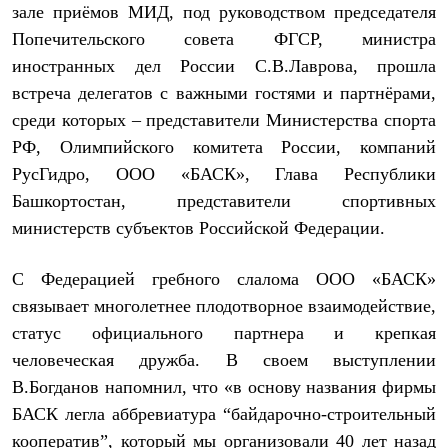
зале приёмов МИД, под руководством председателя
Рубашки
Футболки
Попечительского совета ФГСР, министра
Толстовки
иностранных дел России С.В.Лаврова, прошла
Брюки
встреча делегатов с важными гостями и партнёрами,
Термобелье
Теплое термобелье
среди которых – представители Министерства спорта
Среднее термобелье
РФ, Олимпийского комитета России, компаний
Легкое термобелье
Флисовая одежда
РусГидро, ООО «БАСК», Глава Республики
Куртки
Башкортостан, представители спортивных
Брюки
Детская одежда
министерств субъектов Российской Федерации.
Утепленная пухом
Комбинезоны
С Федерацией гребного слалома ООО «БАСК»
Куртки
Брюки
связывает многолетнее плодотворное взаимодействие,
Утепленная синтетикой
статус официального партнера и крепкая
Комбинезоны
Куртки
человеческая дружба. В своем выступлении
Брюки
В.Богданов напомнил, что «в основу названия фирмы
Лёгкая одежда
БАСК легла аббревиатура “байдарочно-строительный
Футболки
Толстовки
кооператив”, который мы организовали 40 лет назад