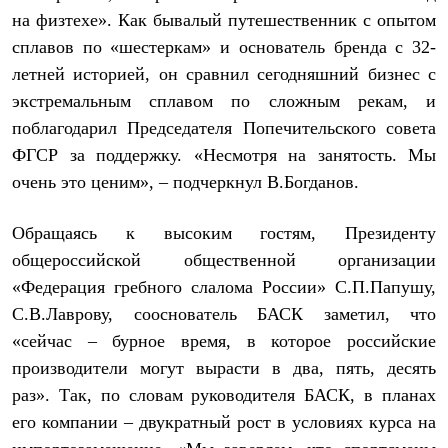
Брюки
на физтехе». Как бывалый путешественник с опытом
Софтшелл одежда
Куртки
сплавов по «шестеркам» и основатель бренда с 32-
Флисовая одежда
летней историей, он сравнил сегодняшний бизнес с
Куртки
экстремальным сплавом по сложным рекам, и
Брюки
Жилеты
поблагодарил Председателя Попечительского совета
Комбинезоны
ФГСР за поддержку. «Несмотря на занятость. Мы
Термобелье
Комплект термобелья
очень это ценим», – подчеркнул В.Богданов.
Снаряжение
Палатки и тенты
Обращаясь к высоким гостям, Президенту
Палатки
Тенты
общероссийской общественной организации
Аксессуары для палаток
«Федерация гребного слалома России» С.П.Папушу,
Рюкзаки
Экспедиционные
С.В.Лаврову, сооснователь БАСК заметил, что
Легкоходные
«сейчас – бурное время, в которое российские
Альпинистские
Городские
производители могут вырасти в два, пять, десять
Аксессуары для рюкзаков
раз». Так, по словам руководителя БАСК, в планах
Спальные мешки
его компании – двукратный рост в условиях курса на
Пуховые
Комбинированные