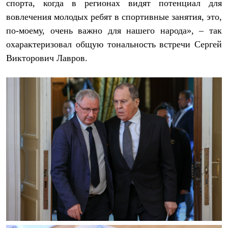
Тапочки
спорта, когда в регионах видят потенциал для
Чуни
вовлечения молодых ребят в спортивные занятия, это,
Уход за обувью
по-моему, очень важно для нашего народа», – так
Аксессуары
Головные уборы
охарактеризовал общую тональность встречи Сергей
Шапки
Викторович Лавров.
Балаклавы и маски
Кепки и бейсболки
Повязки
Шарфы
Панамы
Перчатки и рукавицы
Перчатки
Рукавицы
Носки
Полезные аксессуары
Брелки
Ремни
Шевроны
Опушки
Термоковрики
Уход за одеждой
В Арктику
Коллекции