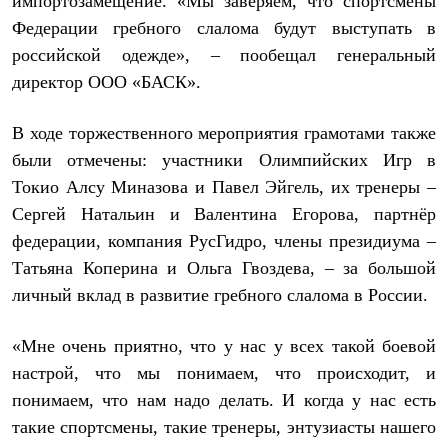
импортозамещение. «Мы заверяем, что спортсмены
С синтетическим утеплителем
Федерации гребного слалома будут выступать в
Аксессуары для спальников
Сумки и баулы
российской одежде», – пообещал генеральный
Баулы
директор ООО «БАСК».
Кошельки
Сумки
Гермомешки
В ходе торжественного мероприятия грамотами также
Полезные аксессуары
были отмечены: участники Олимпийских Игр в
Книги
Еда
Токио Алсу Миназова и Павел Эйгель, их тренеры –
Коврики
Сергей Натальин и Валентина Егорова, партнёр
Обувь
федерации, компания РусГидро, члены президиума –
Женская обувь
Сапоги
Татьяна Коперина и Ольга Гвоздева, – за большой
Ботинки
личный вклад в развитие гребного слалома в России.
Мужская обувь
Ботинки
Кроссовки
«Мне очень приятно, что у нас у всех такой боевой
Сапоги
настрой, что мы понимаем, что происходит, и
Гамаши и бахилы
Гамаши
понимаем, что нам надо делать. И когда у нас есть
Бахилы
такие спортсмены, такие тренеры, энтузиасты нашего
Тапочки и чуни