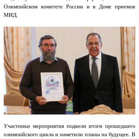
Термобелье
Олимпийском комитете России и в Доме приемов
Теплое термобелье
Среднее термобелье
МИД.
Легкое термобелье
Лёгкая одежда
Футболки
Рубашки
Толстовки
Брюки
Шорты
Женская одежда
Утепленная пухом
Куртки
Брюки
Жилеты
Утепленная синтетикой
Куртки
Брюки
Штормовая одежда
Куртки
Софтшелл одежда
Участники мероприятия подвели итоги прошедшего
Куртки
Брюки
олимпийского цикла и наметили планы на будущее. В
Лёгкая одежда