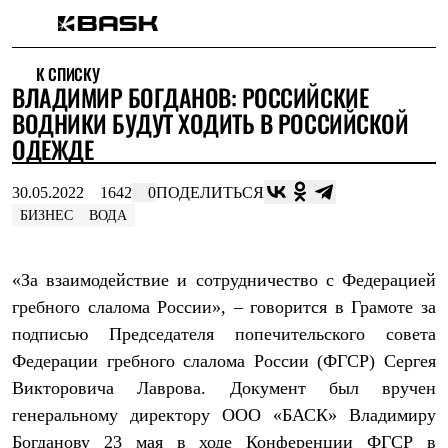
Каталог
К СПИСКУ
Интернет-магазин
ВЛАДИМИР БОГДАНОВ: РОССИЙСКИЕ
Мужская одежда
Утепленная пухом
ВОДНИКИ БУДУТ ХОДИТЬ В РОССИЙСКОЙ
Куртки
ОДЕЖДЕ
Брюки
Жилеты
Комбинезоны
30.05.2022
1642
0
ПОДЕЛИТЬСЯ
Утепленная синтетикой
БИЗНЕС
ВОДА
Куртки
Брюки
Штормовая одежда
«За взаимодействие и сотрудничество с Федерацией
Куртки
Брюки
гребного слалома России», – говорится в Грамоте за
Софтшелл одежда
подписью Председателя попечительского совета
Куртки
Федерации гребного слалома России (ФГСР) Сергея
Брюки
Флисовая одежда
Викторовича Лаврова. Документ был вручен
Куртки
генеральному директору ООО «БАСК» Владимиру
Брюки
Жилеты
Богданову 23 мая в ходе Конференции ФГСР в