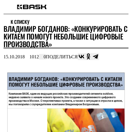
Каталог
К СПИСКУ
Интернет-магазин
ВЛАДИМИР БОГДАНОВ: «КОНКУРИРОВАТЬ С
Мужская одежда
Утепленная пухом
КИТАЕМ ПОМОГУТ НЕБОЛЬШИЕ ЦИФРОВЫЕ
Куртки
ПРОИЗВОДСТВА»
Брюки
Жилеты
Комбинезоны
15.10.2018
1012
0
ПОДЕЛИТЬСЯ
Утепленная синтетикой
Куртки
Брюки
Штормовая одежда
Куртки
Брюки
Софтшелл одежда
Куртки
Брюки
Флисовая одежда
Куртки
Брюки
Жилеты