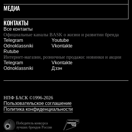
PEAK
МЕДИА
ЗА ПОЛЯРНЫМ КРУГОМ
TREK
BASK kids
КОНТАКТЫ
CITY
Все контакты
BASK juno
Официальные каналы BASK о жизни и развитии бренда
ИДЁМ В ПОХОД
Telegram
Youtube
Дневник капитана
Odnoklassniki
Vkontakte
Каталог дилеров
Rutube
Компания
Интернет-магазин, розничные продажи: новинки и акции
Баск сегодня
Telegram
Vkontakte
История
Odnoklassniki
Дзэн
Отцы основатели
Производство
Баск в вашем городе
Контроль качества
Технологии
НПФ БАСК ©1996-2026
Команда Баск
Пользовательское соглашение
Сотрудничество
Дилерам
Политика конфиденциальности
Стать дилером
Корпоративным клиентам
Победитель конкурса
Услуги
лучших брендов России
Медиа