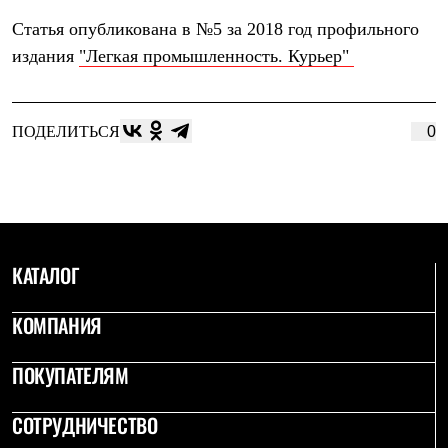
Тапочки
Чуни
Статья опубликована в №5 за 2018 год профильного
Уход за обувью
издания
"Легкая промышленность. Курьер"
Аксессуары
Головные уборы
Шапки
Балаклавы и маски
ПОДЕЛИТЬСЯ
0
Кепки и бейсболки
Повязки
Шарфы
Панамы
Перчатки и рукавицы
Перчатки
Рукавицы
Носки
КАТАЛОГ
Полезные аксессуары
Брелки
КОМПАНИЯ
Ремни
Шевроны
Опушки
ПОКУПАТЕЛЯМ
Термоковрики
Уход за одеждой
СОТРУДНИЧЕСТВО
В Арктику
Коллекции