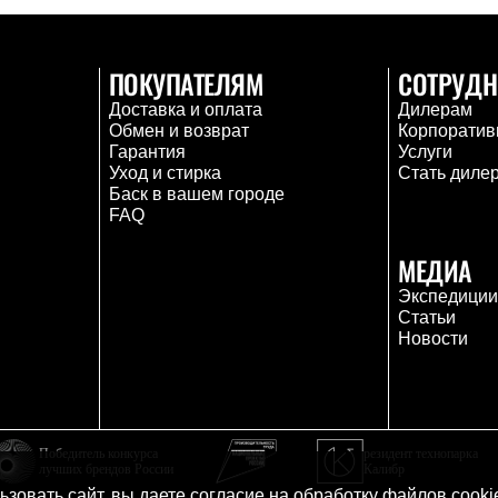
ПОКУПАТЕЛЯМ
СОТРУДН
Доставка и оплата
Дилерам
Обмен и возврат
Корпоратив
Гарантия
Услуги
Уход и стирка
Стать диле
Баск в вашем городе
FAQ
МЕДИА
Экспедици
Статьи
Новости
Победитель конкурса
резидент технопарка
лучших брендов России
Калибр
зовать сайт, вы даете согласие на
обработку файлов cooki