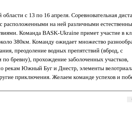
 области с 13 по 16 апреля. Соревновательная дист
а с расположенными на ней различными естественн
виями. Команда BASK-Ukraine примет участие в кл
около 380км. Команду ожидает множество разнообр
ания, преодоление водных препятствий (вброд, с
 по бревну), прохождение заболоченных участков,
по рекам Южный Буг и Днестр, элементы велотриал
другие приключения. Желаем команде успехов и поб