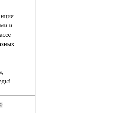
анция
ыми и
ассе
азных
а,
еды!
0