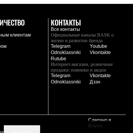
ИЧЕСТВО
КОНТАКТЫ
Все контакты
ным клиентам
Официальные каналы BASK о
жизни и развитии бренда
ром
Telegram
Youtube
Odnoklassniki
Vkontakte
Rutube
Интернет-магазин, розничные
продажи: новинки и акции
Telegram
Vkontakte
и
Odnoklassniki
Дзэн
Сделано в
Braind
es
ХОРОШО