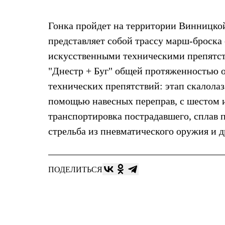
Жилеты
Термобелье
Гонка пройдет на территории Винницкой
Теплое термобелье
Среднее термобелье
представляет собой трассу марш-броск
Легкое термобелье
Лёгкая одежда
искусственными техническими препятст
Футболки
"Днестр + Буг" общей протяженностью 
Рубашки
Толстовки
технических препятствий: этап скалолаз
Брюки
помощью навесных переправ, с шестом и
Шорты
Женская одежда
транспортировка пострадавшего, сплав 
Утепленная пухом
стрельба из пневматического оружия и 
Куртки
Брюки
Жилеты
Утепленная синтетикой
Куртки
ПОДЕЛИТЬСЯ
Брюки
Штормовая одежда
Куртки
Софтшелл одежда
Куртки