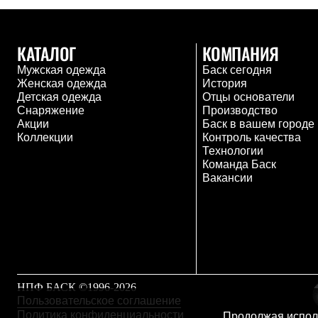
Брюки
Лёгкая одежда
Рубашки
Футболки
КАТАЛОГ
КОМПАНИЯ
Толстовки
Брюки
Мужская одежда
Баск сегодня
Термобелье
Женская одежда
История
Теплое термобелье
Детская одежда
Отцы основатели
Среднее термобелье
Снаряжение
Производство
Легкое термобелье
Акции
Баск в вашем городе
Флисовая одежда
Коллекции
Контроль качества
Куртки
Технологии
Брюки
Команда Баск
Детская одежда
Вакансии
Утепленная пухом
Комбинезоны
Куртки
Брюки
Утепленная синтетикой
Комбинезоны
Куртки
Брюки
НПФ БАСК ©1996-2026
Лёгкая одежда
Пользовательское соглашение
Футболки
Политика конфиденциальности
Продолжая исполь