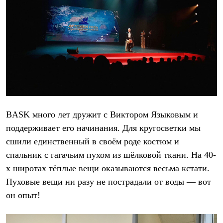
Рубашки
Футболки
Толстовки
Брюки
Термобелье
Теплое термобелье
Среднее термобелье
Легкое термобелье
Флисовая одежда
Куртки
Брюки
Детская одежда
BASK много лет дружит с Виктором Языковым и
Утепленная пухом
поддерживает его начинания. Для кругосветки мы
Комбинезоны
Куртки
сшили единственный в своём роде костюм и
Брюки
спальник с гагачьим пухом из шёлковой ткани. На 40-
Утепленная синтетикой
х широтах тёплые вещи оказываются весьма кстати.
Комбинезоны
Куртки
Пуховые вещи ни разу не пострадали от воды — вот
Брюки
он опыт!
Лёгкая одежда
Футболки
Толстовки