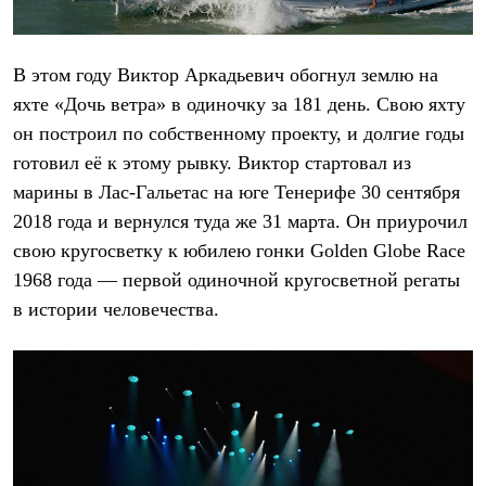
Термобелье
Теплое термобелье
Среднее термобелье
Легкое термобелье
В этом году Виктор Аркадьевич обогнул землю на
Лёгкая одежда
яхте «Дочь ветра» в одиночку за 181 день. Свою яхту
Футболки
Рубашки
он построил по собственному проекту, и долгие годы
Толстовки
готовил её к этому рывку. Виктор стартовал из
Брюки
марины в Лас-Гальетас на юге Тенерифе 30 сентября
Шорты
Женская одежда
2018 года и вернулся туда же 31 марта. Он приурочил
Утепленная пухом
свою кругосветку к юбилею гонки Golden Globe Race
Куртки
Брюки
1968 года — первой одиночной кругосветной регаты
Жилеты
в истории человечества.
Утепленная синтетикой
Куртки
Брюки
Штормовая одежда
Куртки
Софтшелл одежда
Куртки
Брюки
Лёгкая одежда