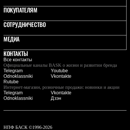
Тапочки
Чуни
ПОКУПАТЕЛЯМ
Уход за обувью
Аксессуары
Головные уборы
СОТРУДНИЧЕСТВО
Шапки
Балаклавы и маски
МЕДИА
Кепки и бейсболки
Повязки
Шарфы
КОНТАКТЫ
Панамы
Все контакты
Перчатки и рукавицы
Официальные каналы BASK о жизни и развитии бренда
Перчатки
Telegram
Youtube
Рукавицы
Odnoklassniki
Vkontakte
Носки
Rutube
Полезные аксессуары
Интернет-магазин, розничные продажи: новинки и акции
Брелки
Telegram
Vkontakte
Ремни
Odnoklassniki
Дзэн
Шевроны
Опушки
Термоковрики
Уход за одеждой
В Арктику
Коллекции
НПФ БАСК ©1996-2026