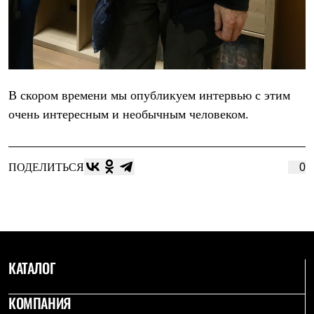
С синтетическим утеплителем
Аксессуары для спальников
Сумки и баулы
Баулы
Кошельки
Сумки
Гермомешки
В скором времени мы опубликуем интервью с этим
Полезные аксессуары
очень интересным и необычным человеком.
Книги
Еда
Коврики
Обувь
ПОДЕЛИТЬСЯ
0
Женская обувь
Сапоги
Ботинки
Мужская обувь
Ботинки
Кроссовки
Сапоги
Гамаши и бахилы
КАТАЛОГ
Гамаши
Бахилы
КОМПАНИЯ
Тапочки и чуни