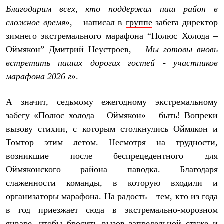
Термобелье
Благодарим всех, кто поддержал наш район в
Теплое термобелье
сложное время
», – написал в
группе
забега директор
Среднее термобелье
Легкое термобелье
зимнего экстремального марафона “Полюс Холода –
Лёгкая одежда
Оймякон” Дмитрий Неустроев, –
Мы готовы вновь
Футболки
Рубашки
встретить наших дорогих гостей - участников
Толстовки
марафона 2026 г
».
Брюки
Шорты
Женская одежда
А значит, седьмому ежегодному экстремальному
Утепленная пухом
забегу «Полюс холода – Оймякон» – быть! Вопреки
Куртки
Брюки
вызову стихии, с которым столкнулись Оймякон и
Жилеты
Томтор этим летом. Несмотря на трудности,
Утепленная синтетикой
возникшие после беспрецедентного для
Куртки
Брюки
Оймяконского района паводка. Благодаря
Штормовая одежда
слаженности команды, в которую входили и
Куртки
Софтшелл одежда
организаторы марафона. На радость – тем, кто из года
Куртки
в год приезжает сюда в экстремально-морозном
Брюки
Лёгкая одежда
январе, чтобы бросить вызов запредельной стуже и