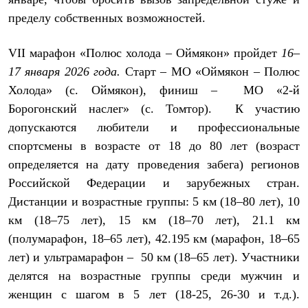
Рубашки
пределу собственных возможностей.
Футболки
Толстовки
Брюки
VII марафон «Полюс холода – Оймякон» пройдет
16–
Термобелье
17 января 2026 года.
Старт – МО «Оймякон – Полюс
Теплое термобелье
Среднее термобелье
Холода» (с. Оймякон), финиш – МО «2-й
Легкое термобелье
Борогонский наслег» (с. Томтор). К участию
Флисовая одежда
допускаются любители и профессиональные
Куртки
Брюки
спортсмены в возрасте от 18 до 80 лет (возраст
Детская одежда
определяется на дату проведения забега) регионов
Утепленная пухом
Комбинезоны
Российской Федерации и зарубежных стран.
Куртки
Дистанции и возрастные группы: 5 км (18–80 лет), 10
Брюки
км (18–75 лет), 15 км (18–70 лет), 21.1 км
Утепленная синтетикой
Комбинезоны
(полумарафон, 18–65 лет), 42.195 км (марафон, 18–65
Куртки
лет) и ультрамарафон – 50 км (18–65 лет). Участники
Брюки
Лёгкая одежда
делятся на возрастные группы среди мужчин и
Футболки
женщин с шагом в 5 лет (18-25, 26-30 и т.д.).
Толстовки