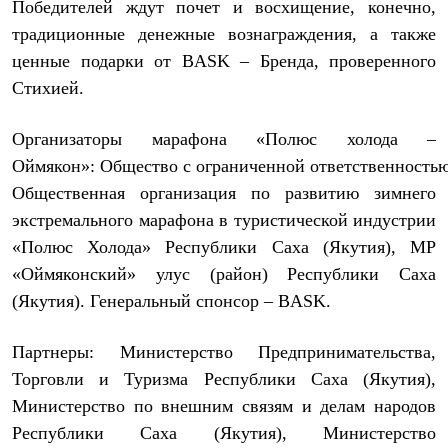
Брюки
Победителей ждут почет и восхищение, конечно,
Софтшелл одежда
традиционные денежные вознаграждения, а также
Куртки
ценные подарки от
BASK
– Бренда, проверенного
Флисовая одежда
Куртки
Стихией.
Брюки
Жилеты
Комбинезоны
Организаторы марафона «Полюс холода –
Термобелье
Оймякон»:
Общество
с
ограниченной
ответственность
Комплект термобелья
Общественная организация по развитию зимнего
Снаряжение
Палатки и тенты
экстремального марафона в туристической индустрии
Палатки
«Полюс Холода» Республики Саха (Якутия), МР
Тенты
Аксессуары для палаток
«Оймяконский» улус (район) Республики Саха
Рюкзаки
(Якутия). Генеральный спонсор – BASK.
Экспедиционные
Легкоходные
Альпинистские
Партнеры: Министерство Предпринимательства,
Городские
Торговли и Туризма Республики Саха (Якутия),
Аксессуары для рюкзаков
Спальные мешки
Министерство по внешним связям и делам народов
Пуховые
Республики Саха (Якутия), Министерство
Комбинированные