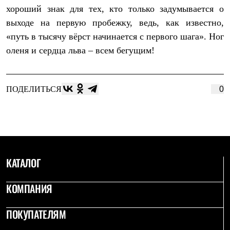
Тапочки
хороший знак для тех, кто только задумывается о
Чуни
Уход за обувью
выходе на первую пробежку, ведь, как известно,
Аксессуары
«путь в тысячу вёрст начинается с первого шага». Ног
Головные уборы
Шапки
оленя и сердца льва – всем бегущим!
Балаклавы и маски
Кепки и бейсболки
Повязки
Шарфы
ПОДЕЛИТЬСЯ
0
Панамы
Перчатки и рукавицы
Перчатки
Рукавицы
Носки
Полезные аксессуары
Брелки
КАТАЛОГ
Ремни
Шевроны
КОМПАНИЯ
Опушки
Термоковрики
Уход за одеждой
ПОКУПАТЕЛЯМ
В Арктику
Коллекции