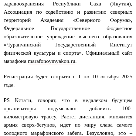
здравоохранения Республики Саха (Якутия),
С синтетическим утеплителем
Аксессуары для спальников
Ассоциация по содействию и развитию северных
Сумки и баулы
территорий Академия «Северного Форума»,
Баулы
Кошельки
Федеральное Государственное бюджетное
Сумки
образовательное учреждение высшего образования
Гермомешки
Полезные аксессуары
«Чурапчинский Государственный Институт
Книги
физической культуры и спорта». Официальный сайт
Еда
марафона
marafonoymyakon.ru
.
Коврики
Обувь
Женская обувь
Регистрация будет открыта с 1 по 10 октября 2025
Сапоги
года.
Ботинки
Мужская обувь
Ботинки
PS
Кстати, говорят, что в недалеком будущем
Кроссовки
Сапоги
организаторы подумывают добавить 100-
Гамаши и бахилы
километровую трассу. Растет дистанция, множится
Гамаши
армия сверх-бегунов, идет по миру слава самого
Бахилы
Тапочки и чуни
холодного марафонского забега. Безусловно, это –