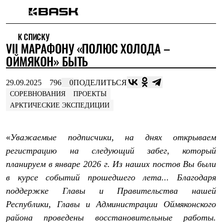
Каталог
К СПИСКУ
Интернет-магазин
VII МАРАФОНУ «ПОЛЮС ХОЛОДА –
Мужская одежда
Утепленная пухом
ОЙМЯКОН» БЫТЬ
Куртки
Брюки
29.09.2025
796
0
ПОДЕЛИТЬСЯ
Жилеты
Комбинезоны
СОРЕВНОВАНИЯ
ПРОЕКТЫ
Утепленная синтетикой
АРКТИЧЕСКИЕ ЭКСПЕДИЦИИ
Куртки
Брюки
Штормовая одежда
«
Уважаемые подписчики, на днях открываем
Куртки
регистрацию на следующий забег, который
Брюки
Софтшелл одежда
планируем в январе 2026 г. Из наших постов Вы были
Куртки
в курсе событий прошедшего лета... Благодаря
Брюки
Флисовая одежда
поддержке Главы и Правительства нашей
Куртки
Республики, Главы и Администрации Оймяконского
Брюки
Жилеты
района проведены восстановительные работы.