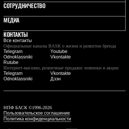
PEAK
СОТРУДНИЧЕСТВО
ЗА ПОЛЯРНЫМ КРУГОМ
TREK
МЕДИА
BASK kids
CITY
BASK juno
КОНТАКТЫ
ИДЁМ В ПОХОД
Все контакты
Дневник капитана
Официальные каналы BASK о жизни и развитии бренда
Каталог дилеров
Telegram
Youtube
Компания
Odnoklassniki
Vkontakte
Баск сегодня
Rutube
История
Интернет-магазин, розничные продажи: новинки и акции
Отцы основатели
Telegram
Vkontakte
Производство
Odnoklassniki
Дзэн
Баск в вашем городе
Контроль качества
Технологии
Команда Баск
Сотрудничество
Дилерам
НПФ БАСК ©1996-2026
Стать дилером
Пользовательское соглашение
Корпоративным клиентам
Политика конфиденциальности
Услуги
Медиа